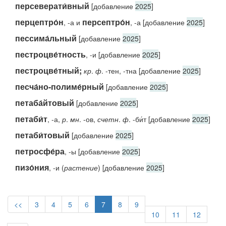
персеверати́вный
[добавление
2025
]
перцептро́н
персептро́н
, -а и
, -а [добавление
2025
]
пессима́льный
[добавление
2025
]
пестроцве́тность
, -и [добавление
2025
]
пестроцве́тный;
кр
.
ф
. -тен, -тна [добавление
2025
]
песча́но-полиме́рный
[добавление
2025
]
петаба́йтовый
[добавление
2025
]
петаби́т
, -а,
р
.
мн
. -ов,
счетн
.
ф
. -би́т [добавление
2025
]
петаби́товый
[добавление
2025
]
петросфе́ра
, -ы [добавление
2025
]
пизо́ния
, -и (
растение
) [добавление
2025
]
<<
3
4
5
6
7
8
9
10
11
12