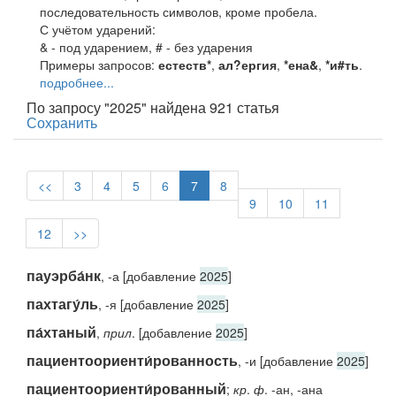
последовательность символов, кроме пробела.
С учётом ударений:
& - под ударением, # - без ударения
Примеры запросов:
естеств*
,
ал?ергия
,
*ена&
,
*и#ть
.
подробнее...
По запросу "2025" найдена 921 статья
Сохранить
<<
3
4
5
6
7
8
9
10
11
12
>>
пауэрба́нк
, -а [добавление
2025
]
пахтагу́ль
, -я [добавление
2025
]
па́хтаный
,
прил
. [добавление
2025
]
пациентоориенти́рованность
, -и [добавление
2025
]
пациентоориенти́рованный
;
кр
.
ф
. -ан, -ана