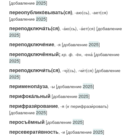
[добавление
2025
]
переопублико́вывать(ся)
, -аю(сь), -ает(ся)
[добавление
2025
]
переподключа́ть(ся)
, -а́ю(сь), -а́ет(ся) [добавление
2025
]
переподключе́ние
, -я [добавление
2025
]
переподключённый;
кр. ф.
-ён, -ена́ [добавление
2025
]
переподключи́ть(ся)
, -чу́(сь), -чи́т(ся) [добавление
2025
]
перименопа́уза
, -ы [добавление
2025
]
перифока́льный
[добавление
2025
]
перифрази́рование
, -я (
к
перифрази́ровать)
[добавление
2025
]
перосъёмный
[добавление
2025
]
персеверати́вность
, -и [добавление
2025
]