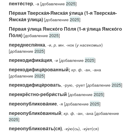
пенте́стер
, -а [добавление
2025
]
Пе́рвая Тверска́я-Ямска́я у́лица (1-я Тверска́я-
Ямска́я у́лица)
[добавление
2025
]
Пе́рвая у́лица Ямско́го По́ля (1-я у́лица Ямско́го
По́ля)
[добавление
2025
]
переднеспи́нка
, -и,
р
.
мн
. -нок (
у насекомых
)
[добавление
2025
]
перекодифика́ция
, -и [добавление
2025
]
перекодифици́рованный;
кр
.
ф
. -ан, -ана
[добавление
2025
]
перекодифици́ровать
, -рую, -рует [добавление
2025
]
перекрёстно-ребри́стый
[добавление
2025
]
переопубликова́ние
, -я [добавление
2025
]
переопублико́ванный
;
кр
.
ф
. -ан, -ана [добавление
2025
]
переопубликова́ть(ся)
, -ку́ю(сь), -ку́ет(ся)