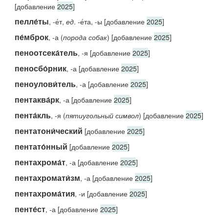
[добавление
2025
]
пелле́ты
, -е́т,
ед
. -е́та, -ы [добавление
2025
]
пе́мброк
, -а (
порода собак
) [добавление
2025
]
пеноотсека́тель
, -я [добавление
2025
]
пеносбо́рник
, -а [добавление
2025
]
пеноулови́тель
, -а [добавление
2025
]
пентаква́рк
, -а [добавление
2025
]
пента́кль
, -я (
пятиугольный символ
) [добавление
2025
]
пентатони́ческий
[добавление
2025
]
пентато́нный
[добавление
2025
]
пентахрома́т
, -а [добавление
2025
]
пентахромати́зм
, -а [добавление
2025
]
пентахрома́тия
, -и [добавление
2025
]
пенте́ст
, -а [добавление
2025
]