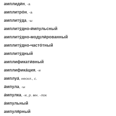
амплиди́н
, -а
амплитро́н
, -а
амплиту́да
, -ы
амплиту́дно-и́мпульсный
амплиту́дно-модули́рованный
амплиту́дно-часто́тный
амплиту́дный
амплификати́вный
амплифика́ция
, -и
амплуа́
,
нескл
.,
с
.
а́мпула
, -ы
а́мпулка
, -и,
р
.
мн
. -лок
а́мпульный
ампуля́рный