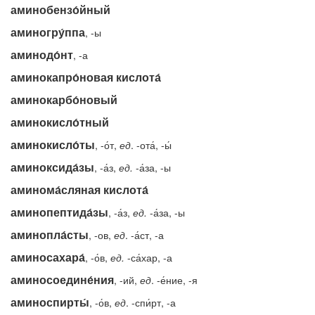
аминобензо́йный
аминогру́ппа
, -ы
аминодо́нт
, -а
аминокапро́новая кислота́
аминокарбо́новый
аминокисло́тный
аминокисло́ты
, -о́т,
ед
. -ота́, -ы́
аминоксида́зы
, -а́з,
ед.
-а́за, -ы
аминома́сляная кислота́
аминопептида́зы
, -а́з,
ед.
-а́за, -ы
аминопла́сты
, -ов,
ед
. -а́ст, -а
аминосахара́
, -о́в,
ед.
-са́хар, -а
аминосоедине́ния
, -ий,
ед
. -е́ние, -я
аминоспирты́
, -о́в,
ед
. -спи́рт, -а