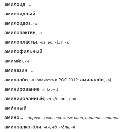
амило́ид
, -а
амило́идный
амилоидо́з
, -а
амилопекти́н
, -а
амилопла́сты
, -ов,
ед.
-а́ст, -а
амилофи́льный
амими́я
, -и
аминази́н
, -а
аминало́н
амипало́н
, -а [опечатка в РОС 2012:
, -а]
амини́рование
, -я (
хим
.)
амини́рованный;
кр
.
ф
. -ан, -ана
ами́нный
амино...
–
первая
часть
сложных
слов
,
пишется
слитно
аминоалкого́ли
, -ей,
ед.
-го́ль, -я