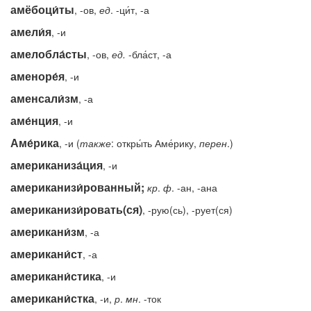
амёбоци́ты
, -ов,
ед
. -ци́т, -а
амели́я
, -и
амелобла́сты
, -ов,
ед.
-бла́ст, -а
аменоре́я
, -и
аменсали́зм
, -а
аме́нция
, -и
Аме́рика
, -и (
также
: откры́ть Аме́рику,
перен
.)
американиза́ция
, -и
американизи́рованный;
кр
.
ф
. -ан, -ана
американизи́ровать(ся)
, -рую(сь), -рует(ся)
американи́зм
, -а
американи́ст
, -а
американи́стика
, -и
американи́стка
, -и,
р
.
мн
. -ток