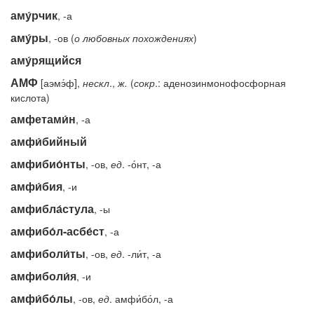
аму́рчик
, -а
аму́ры
, -ов (
о
любовных
похождениях
)
аму́рящийся
АМФ
[аэмэ́ф],
нескл
.,
ж.
(
сокр
.: аденозинмонофосфорная
кислота)
амфетами́н
, -а
амфи́бийный
амфибио́нты
, -ов,
ед
. -о́нт, -а
амфи́бия
, -и
амфибла́стула
, -ы
амфибо́л-асбе́ст
, -а
амфиболи́ты
, -ов,
ед
. -ли́т, -а
амфиболи́я
, -и
амфи́бо́лы
, -ов,
ед
. амфи́бо́л, -а