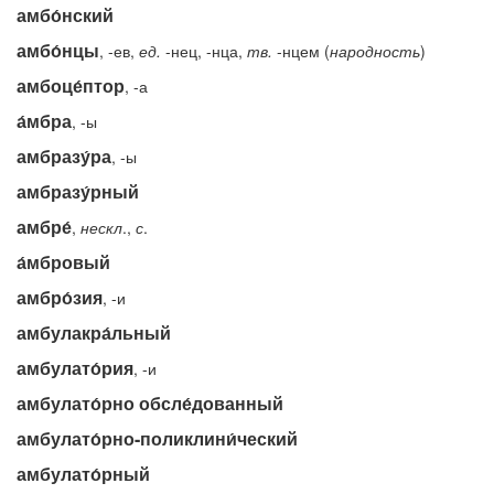
амбо́нский
амбо́нцы
, -ев,
ед.
-нец, -нца,
тв.
-нцем (
народность
)
амбоце́птор
, -а
а́мбра
, -ы
амбразу́ра
, -ы
амбразу́рный
амбре́
,
нескл
.,
с
.
а́мбровый
амбро́зия
, -и
амбулакра́льный
амбулато́рия
, -и
амбулато́рно обсле́дованный
амбулато́рно-поликлини́ческий
амбулато́рный