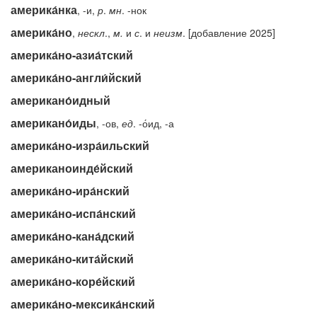
америка́нка
, -и,
р
.
мн
. -нок
америка́но
,
нескл
.,
м.
и
с
. и
неизм
. [добавление 2025]
америка́но-азиа́тский
америка́но-англи́йский
американо́идный
американо́иды
, -ов,
ед
. -о́ид, -а
америка́но-изра́ильский
американоинде́йский
америка́но-ира́нский
америка́но-испа́нский
америка́но-кана́дский
америка́но-кита́йский
америка́но-коре́йский
америка́но-мексика́нский