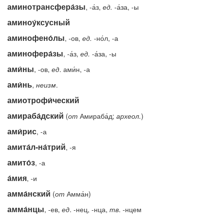
аминотрансфера́зы
, -а́з,
ед.
-а́за, -ы
аминоу́ксусный
аминофено́лы
, -ов,
ед.
-но́л, -а
аминофера́зы
, -а́з,
ед.
-а́за, -ы
ами́ны
, -ов,
ед
. ами́н, -а
ами́нь
,
неизм
.
амиотрофи́ческий
амираба́дский
(
от
Амираба́д;
археол.
)
ами́рис
, -а
амита́л-на́трий
, -я
амито́з
, -а
а́мия
, -и
амма́нский
(
от
Амма́н)
амма́нцы
, -ев,
ед
. -нец, -нца,
тв
. -нцем