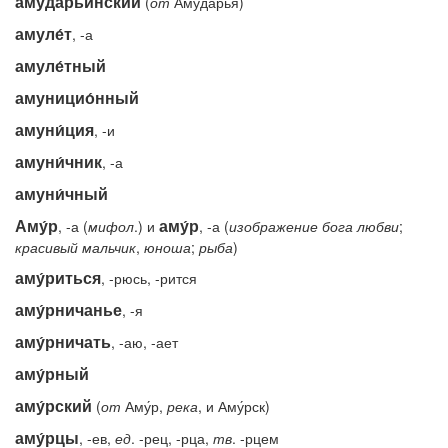
амударьи́нский
(
от
Амударья́)
амуле́т
, -а
амуле́тный
амуницио́нный
амуни́ция
, -и
амуни́чник
, -а
амуни́чный
Аму́р
аму́р
, -а (
мифол
.) и
, -а (
изображение
бога
любви
;
красивый
мальчик
,
юноша
;
рыба
)
аму́риться
, -рюсь, -рится
аму́рничанье
, -я
аму́рничать
, -аю, -ает
аму́рный
аму́рский
(
от
Аму́р,
река
, и Аму́рск)
аму́рцы
, -ев,
ед
. -рец, -рца,
тв
. -рцем