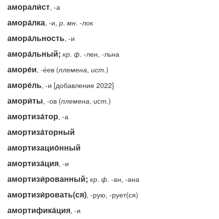
аморали́ст
, -а
амора́лка
, -и,
р
.
мн
. -лок
амора́льность
, -и
амора́льный;
кр
.
ф
. -лен, -льна
аморе́и
, -е́ев (
племена
,
ист.
)
аморе́ль
, -и [добавление 2022]
амори́ты
, -ов (
племена
,
ист.
)
амортиза́тор
, -а
амортиза́торный
амортизацио́нный
амортиза́ция
, -и
амортизи́рованный;
кр
.
ф
. -ан, -ана
амортизи́ровать(ся)
, -рую, -рует(ся)
амортифика́ция
, -и