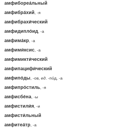
амфибореа́льный
амфибра́хий
, -я
амфибрахи́ческий
амфидипло́ид
, -а
амфима́кр
, -а
амфими́ксис
, -а
амфимикти́ческий
амфипацифи́ческий
амфипо́ды
, -ов,
ед
. -по́д, -а
амфипро́стиль
, -я
амфисбе́на
, -ы
амфистили́я
, -и
амфисти́льный
амфитеа́тр
, -а