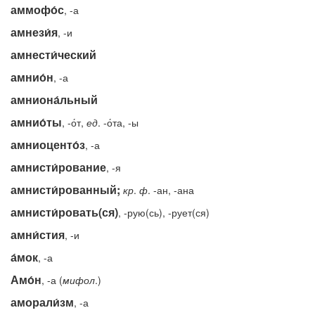
аммофо́с
, -а
амнези́я
, -и
амнести́ческий
амнио́н
, -а
амниона́льный
амнио́ты
, -о́т,
ед
. -о́та, -ы
амниоценто́з
, -а
амнисти́рование
, -я
амнисти́рованный;
кр
.
ф
. -ан, -ана
амнисти́ровать(ся)
, -рую(сь), -рует(ся)
амни́стия
, -и
а́мок
, -а
Амо́н
, -а (
мифол
.)
аморали́зм
, -а