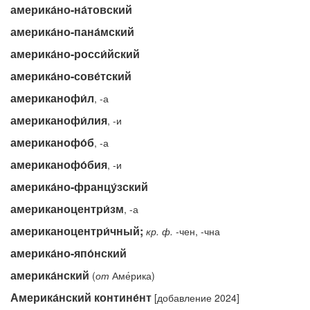
америка́но-на́товский
америка́но-пана́мский
америка́но-росси́йский
америка́но-сове́тский
американофи́л
, -а
американофи́лия
, -и
американофо́б
, -а
американофо́бия
, -и
америка́но-францу́зский
американоцентри́зм
, -а
американоцентри́чный;
кр.
ф.
-чен, -чна
америка́но-япо́нский
америка́нский
(
от
Аме́рика)
Америка́нский контине́нт
[добавление 2024]