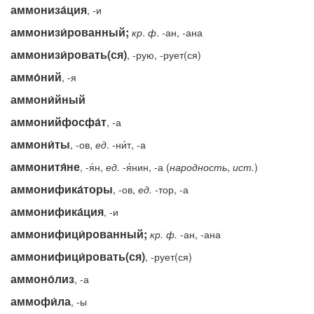
аммониза́ция
, -и
аммонизи́рованный;
кр
.
ф
. -ан, -ана
аммонизи́ровать(ся)
, -рую, -рует(ся)
аммо́ний
, -я
аммони́йный
аммонийфосфа́т
, -а
аммони́ты
, -ов,
ед
. -ни́т, -а
аммонитя́не
, -я́н,
ед.
-я́нин, -а (
народность
,
ист.
)
аммонифика́торы
, -ов,
ед.
-тор, -а
аммонифика́ция
, -и
аммонифици́рованный;
кр.
ф.
-ан, -ана
аммонифици́ровать(ся)
, -рует(ся)
аммоно́лиз
, -а
аммофи́ла
, -ы