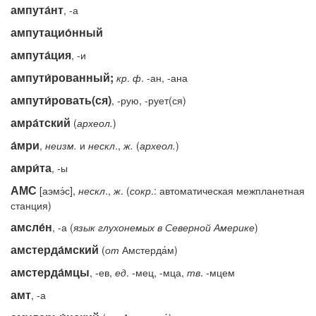
ампута́нт
, -а
ампутацио́нный
ампута́ция
, -и
ампути́рованный;
кр
.
ф
. -ан, -ана
ампути́ровать(ся)
, -рую, -рует(ся)
амра́тский
(
археол.
)
а́мри
,
неизм.
и
нескл
.,
ж.
(
археол.
)
амри́та
, -ы
АМС
[аэмэ́с],
нескл
.,
ж
. (
сокр
.: автоматическая межпланетная
станция)
амсле́н
, -а (
язык
глухонемых
в
Северной
Америке
)
амстерда́мский
(
от
Амстерда́м)
амстерда́мцы
, -ев,
ед
. -мец, -мца,
тв
. -мцем
амт
, -а