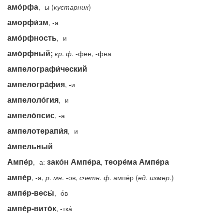
амо́рфа
, -ы (
кустарник
)
аморфи́зм
, -а
амо́рфность
, -и
амо́рфный;
кр
.
ф
. -фен, -фна
ампелографи́ческий
ампелогра́фия
, -и
ампелоло́гия
, -и
ампело́псис
, -а
ампелотерапи́я
, -и
а́мпельный
Ампе́р
зако́н Ампе́ра
теоре́ма Ампе́ра
, -а:
,
ампе́р
, -а,
р
.
мн
. -ов,
счетн
.
ф
. ампе́р (
ед
.
измер
.)
ампе́р-весы́
, -о́в
ампе́р-вито́к
, -тка́