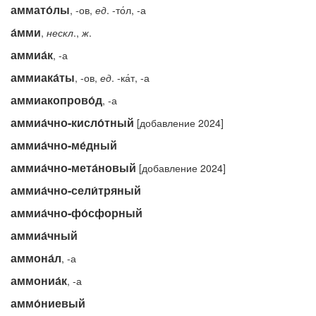
аммато́лы
, -ов,
ед
. -то́л, -а
а́мми
,
нескл
.,
ж
.
аммиа́к
, -а
аммиака́ты
, -ов,
ед
. -ка́т, -а
аммиакопрово́д
, -а
аммиа́чно-кисло́тный
[добавление 2024]
аммиа́чно-ме́дный
аммиа́чно-мета́новый
[добавление 2024]
аммиа́чно-сели́тряный
аммиа́чно-фо́сфорный
аммиа́чный
аммона́л
, -а
аммониа́к
, -а
аммо́ниевый