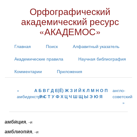
Орфографический
академический ресурс
«АКАДЕМОС»
Главная
Поиск
Алфавитный указатель
Академические правила
Научная библиография
Комментарии
Приложения
А
Б
В
Г
Д
Е(Ё)
Ж
З
И
Й
К
Л
М
Н
О
П
англо-
амбидекстрия
Р
С
Т
У
Ф
Х
Ц
Ч
Ш
Щ
Ы
Э
Ю
Я
советский
амби́ция
, -и
амблиопи́я
, -и