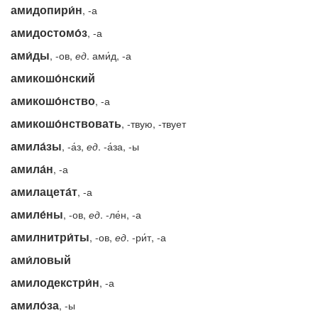
амидопири́н
, -а
амидостомо́з
, -а
ами́ды
, -ов,
ед
. ами́д, -а
амикошо́нский
амикошо́нство
, -а
амикошо́нствовать
, -твую, -твует
амила́зы
, -а́з,
ед
. -а́за, -ы
амила́н
, -а
амилацета́т
, -а
амиле́ны
, -ов,
ед
. -ле́н, -а
амилнитри́ты
, -ов,
ед
. -ри́т, -а
ами́ловый
амилодекстри́н
, -а
амило́за
, -ы