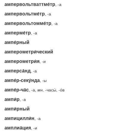
ампервольтваттме́тр
, -а
ампервольтме́тр
, -а
ампервольтомме́тр
, -а
амперме́тр
, -а
ампе́рный
амперометри́ческий
амперометри́я
, -и
амперса́нд
, -а
ампе́р-секу́нда
, -ы
ампе́р-ча́с
, -а,
мн
. -часы́, -о́в
ампи́р
, -а
ампи́рный
ампицилли́н
, -а
амплиа́ция
, -и