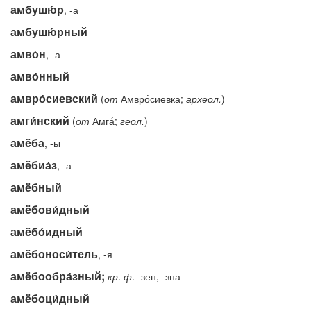
амбушю́р
, -а
амбушю́рный
амво́н
, -а
амво́нный
амвро́сиевский
(
от
Амвро́сиевка;
археол.
)
амги́нский
(
от
Амга́;
геол.
)
амёба
, -ы
амёбиа́з
, -а
амёбный
амёбови́дный
амёбо́идный
амёбоноси́тель
, -я
амёбообра́зный;
кр
.
ф
. -зен, -зна
амёбоци́дный