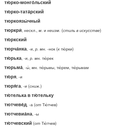
тю́рко-монго́льский
тю́рко-тата́рский
тюркоязы́чный
тюркри́
,
нескл
.,
м
. и
неизм
. (
стиль
в
искусстве
)
тю́ркский
тюрча́нка
, -и,
р.
мн.
-нок (
к
тю́рки)
тю́рька
, -и,
р.
мн.
тю́рек
тюрьма́
, -ы́,
мн.
тю́рьмы, тю́рем, тю́рьмам
тю́ря
, -и
тюря́га
, -и (
сниж.
)
тю́телька в тю́тельку
тютчеве́д
, -а (
от
Тю́тчев)
тютчевиа́на
, -ы
тю́тчевский
(
от
Тю́тчев)