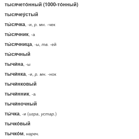
тысячето́нный (1000-то́нный)
тысячеу́стый
ты́сячка
, -и,
р.
мн.
-чек
ты́сячник
, -а
ты́сячница
, -ы,
тв.
-ей
ты́сячный
тычи́на
, -ы
тычи́нка
, -и,
р.
мн.
-нок
тычи́нковый
тычи́нник
, -а
тычи́ночный
ты́чка
, -и (
игра
,
устар.
)
тычко́вый
тычко́м
,
нареч.