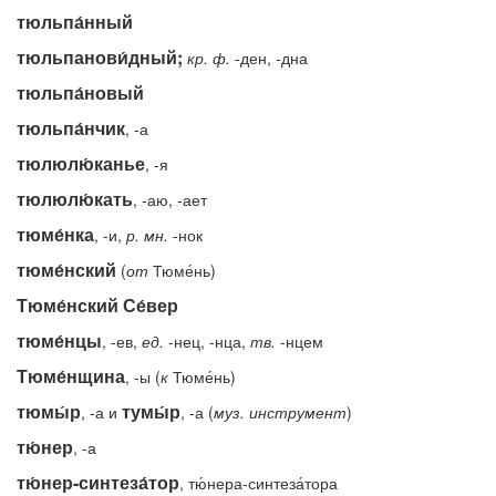
тюльпа́нный
тюльпанови́дный;
кр.
ф.
-ден, -дна
тюльпа́новый
тюльпа́нчик
, -а
тюлюлю́канье
, -я
тюлюлю́кать
, -аю, -ает
тюме́нка
, -и,
р.
мн.
-нок
тюме́нский
(
от
Тюме́нь)
Тюме́нский Се́вер
тюме́нцы
, -ев,
ед.
-нец, -нца,
тв.
-нцем
Тюме́нщина
, -ы (
к
Тюме́нь)
тюмы́р
тумы́р
, -а и
, -а (
муз.
инструмент
)
тю́нер
, -а
тю́нер-синтеза́тор
, тю́нера-синтеза́тора