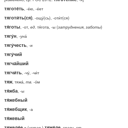
тяготе́ть
, -е́ю, -е́ет
тяготи́ть(ся)
, -ощу́(сь), -оти́т(ся)
тя́готы
, -от,
ед
. тя́гота, -ы (
затруднения
,
заботы
)
тягу́н
, -уна́
тягу́честь
, -и
тягу́чий
тягча́йший
тягчи́ть
, -чу́, -чи́т
тяж
, тяжа́,
тв.
-о́м
тя́жба
, -ы
тя́жебный
тя́жебщик
, -а
тя́жевый
тяжеле́е
тяже́ле
и (
устар.
)
,
сравн.
ст.