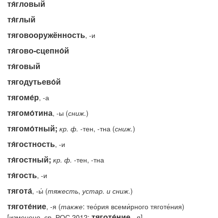
тя́гловый
тя́глый
тяговооружённость
, -и
тя́гово-сцепно́й
тя́говый
тягодутьево́й
тягоме́р
, -а
тягомо́тина
, -ы (
сниж.
)
тягомо́тный;
кр.
ф.
-тен, -тна (
сниж.
)
тя́гостность
, -и
тя́гостный;
кр.
ф.
-тен, -тна
тя́гость
, -и
тягота́
, -ы́ (
тяжесть
,
устар.
и
сниж.
)
тяготе́ние
, -я (
также
: тео́рия всеми́рного тяготе́ния)
тяготе́ние
[изменено, ср. РОС 2012:
, -я]