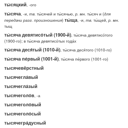
ты́сяцкий
, -ого
ты́сяча
, -и,
тв.
ты́сячей и ты́сячью,
р.
мн.
ты́сяч и (
для
ты́ща
передачи
разг.
произношения
)
, -и,
тв.
ты́щей,
р.
мн.
тыщ
ты́сяча девятисо́тый (1900-й)
, ты́сяча девятисо́того
(1900-го); в ты́сяча девятисо́тых года́х
ты́сяча деся́тый (1010-й)
, ты́сяча деся́того (1010-го)
ты́сяча пе́рвый (1001-й)
, ты́сяча пе́рвого (1001-го)
тысячевёрстный
тысячегла́вый
тысячегла́зый
тысячеголо́в
, -а
тысячеголо́вый
тысячеголо́сый
тысячегра́дусный