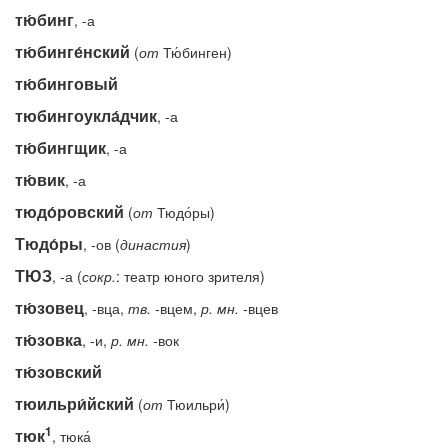
тю́бинг
, -а
тю́бинге́нский
(
от
Тю́бинген)
тю́бинговый
тюбингоукла́дчик
, -а
тю́бингщик
, -а
тю́вик
, -а
тюдо́ровский
(
от
Тюдо́ры)
Тюдо́ры
, -ов (
династия
)
ТЮЗ
, -а (
сокр.
: театр юного зрителя)
тю́зовец
, -вца,
тв.
-вцем,
р.
мн.
-вцев
тю́зовка
, -и,
р.
мн.
-вок
тю́зовский
тюильри́йский
(
от
Тюильри́)
1
тюк
, тюка́