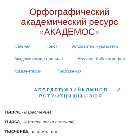
Орфографический
академический ресурс
«АКАДЕМОС»
Главная
Поиск
Алфавитный указатель
Академические правила
Научная библиография
Комментарии
Приложения
А
Б
В
Г
Д
Е(Ё)
Ж
З
И
Й
К
Л
М
Н
О
П
у¹
Р
С
Т
У
Ф
Х
Ц
Ч
Ш
Щ
Ы
Э
Ю
Я
ты́рса
, -ы (
растение
)
тырса́
, -ы́ (
смесь
песка
и
опилок
)
тысчо́нка
, -и,
р.
мн.
-нок