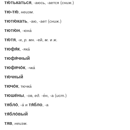
тю́тькаться
, -аюсь, -ается (
сниж.
)
тю-тю́
,
неизм.
тютю́кать
, -аю, -ает (
сниж.
)
тютю́н
, -юна́
тю́тя
, -и,
р.
мн.
-ей,
м.
и
ж.
тюфя́к
, -яка́
тюфя́чный
тюфячо́к
, -чка́
тю́чный
тючо́к
, тючка́
тюше́ны
, -ов,
ед.
-е́н, -а (
ист.
)
тябло́
тя́бло
, -а́ и
, -а
тя́бло́вый
тяв
,
неизм.