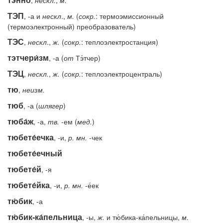
,
нескл.
,
м.
ТЭП
, -а и
нескл
.,
м.
(
сокр.
: термоэмиссионный
(термоэлектронный) преобразователь)
ТЭС
,
нескл
.,
ж.
(
сокр.
: теплоэлектростанция)
тэтчери́зм
, -а (
от
Тэ́тчер)
ТЭЦ
,
нескл.
,
ж.
(
сокр.
: теплоэлектроцентраль)
тю
,
неизм.
тюб
, -а (
шлягер
)
тюба́ж
, -а,
тв.
-ем (
мед.
)
тюбете́ечка
, -и,
р.
мн.
-чек
тюбете́ечный
тюбете́й
, -я
тюбете́йка
, -и,
р.
мн.
-е́ек
тю́бик
, -а
тю́бик-ка́пельница
, -ы,
ж.
и тю́бика-ка́пельницы,
м.