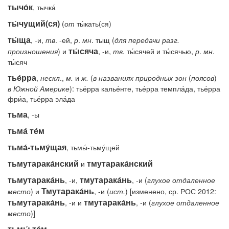
тычо́к
, тычка́
ты́чущий(ся)
(
от
ты́кать(ся)
ты́ща
, -и,
тв
. -ей,
р
.
мн
. тыщ (
для передачи разг.
ты́сяча
произношения
) и
, -и,
тв
. ты́сячей и ты́сячью,
р
.
мн
.
ты́сяч
тье́рра
,
нескл
.,
м.
и
ж.
(
в
названиях
природных
зон
(
поясов
)
в
Южной
Америке
): тье́рра калье́нте, тье́рра темпла́да, тье́рра
фри́а, тье́рра эла́да
тьма
, -ы
тьма́ те́м
тьма́-тьму́щая
, тьмы́-тьму́щей
тьмутарака́нский
тмутарака́нский
и
тьмутарака́нь
тмутарака́нь
, -и,
, -и (
глухое
отдаленное
Тмутарака́нь
место
) и
, -и (
ист.
) [изменено, ср. РОС 2012:
тьмутарака́нь
тмутарака́нь
, -и и
, -и (
глухое
отдаленное
место
)]
тьмы́ те́м