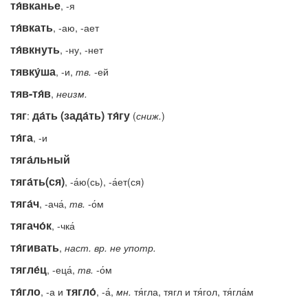
тя́вканье
, -я
тя́вкать
, -аю, -ает
тя́вкнуть
, -ну, -нет
тявку́ша
, -и,
тв.
-ей
тяв-тя́в
,
неизм.
тяг
да́ть (зада́ть) тя́гу
:
(
сниж.
)
тя́га
, -и
тяга́льный
тяга́ть(ся)
, -а́ю(сь), -а́ет(ся)
тяга́ч
, -ача́,
тв.
-о́м
тягачо́к
, -чка́
тя́гивать
,
наст.
вр.
не
употр.
тягле́ц
, -еца́,
тв.
-о́м
тя́гло
тягло́
, -а и
, -а́,
мн.
тя́гла, тягл и тя́гол, тя́гла́м