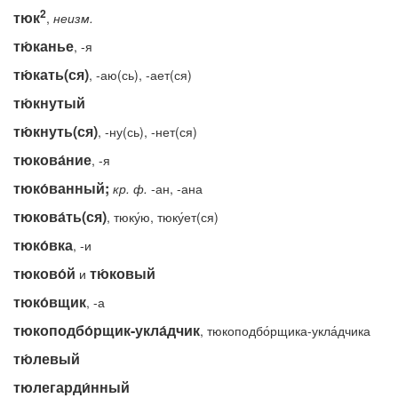
2
тюк
,
неизм.
тю́канье
, -я
тю́кать(ся)
, -аю(сь), -ает(ся)
тю́кнутый
тю́кнуть(ся)
, -ну(сь), -нет(ся)
тюкова́ние
, -я
тюко́ванный;
кр.
ф.
-ан, -ана
тюкова́ть(ся)
, тюку́ю, тюку́ет(ся)
тюко́вка
, -и
тюково́й
тю́ковый
и
тюко́вщик
, -а
тюкоподбо́рщик-укла́дчик
, тюкоподбо́рщика-укла́дчика
тю́левый
тюлегарди́нный