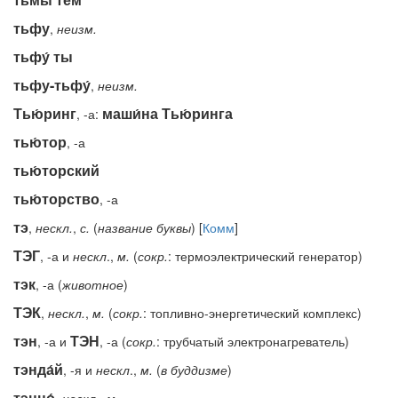
тьфу
,
неизм.
тьфу́ ты
тьфу-тьфу́
,
неизм.
Тью́ринг
маши́на Тью́ринга
, -а:
тью́тор
, -а
тью́торский
тью́торство
, -а
тэ
,
нескл.
,
с.
(
название буквы
) [
Комм
]
ТЭГ
, -а и
нескл
.,
м.
(
сокр.
: термоэлектрический генератор)
тэк
, -а (
животное
)
ТЭК
,
нескл.
,
м.
(
сокр.
: топливно-энергетический комплекс)
тэн
ТЭН
, -а и
, -а (
сокр.
: трубчатый электронагреватель)
тэнда́й
, -я и
нескл
.,
м.
(
в
буддизме
)
тэнно́