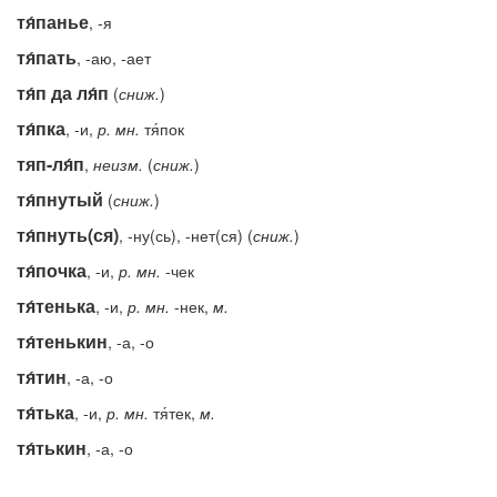
тя́панье
, -я
тя́пать
, -аю, -ает
тя́п да ля́п
(
сниж.
)
тя́пка
, -и,
р.
мн.
тя́пок
тяп-ля́п
,
неизм.
(
сниж.
)
тя́пнутый
(
сниж.
)
тя́пнуть(ся)
, -ну(сь), -нет(ся) (
сниж.
)
тя́почка
, -и,
р.
мн.
-чек
тя́тенька
, -и,
р.
мн.
-нек,
м.
тя́тенькин
, -а, -о
тя́тин
, -а, -о
тя́тька
, -и,
р.
мн.
тя́тек,
м.
тя́тькин
, -а, -о