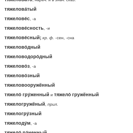
тяжелова́тый
тяжелове́с
, -а
тяжелове́сность
, -и
тяжелове́сный;
кр.
ф.
-сен, -сна
тяжелово́дный
тяжеловодоро́дный
тяжелово́з
, -а
тяжелово́зный
тяжеловооружённый
тяжело́ гру́женный
тяжело́ гружённый
и
тяжелогружёный
,
прил.
тяжелогру́зный
тяжелоду́м
, -а
тяжело́ ра́ненный