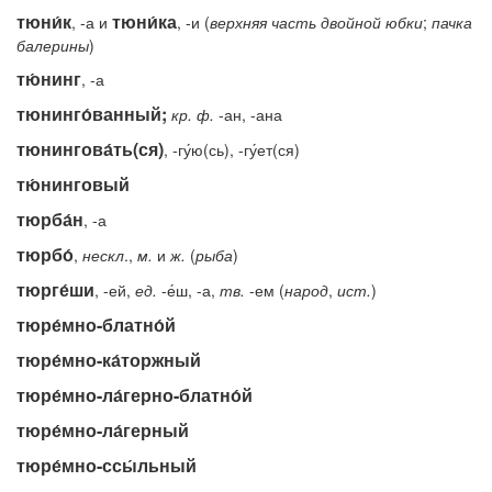
тюни́к
тюни́ка
, -а и
, -и (
верхняя
часть
двойной
юбки
;
пачка
балерины
)
тю́нинг
, -а
тюнинго́ванный;
кр.
ф.
-ан, -ана
тюнингова́ть(ся)
, -гу́ю(сь), -гу́ет(ся)
тю́нинговый
тюрба́н
, -а
тюрбо́
,
нескл
.,
м.
и
ж.
(
рыба
)
тюрге́ши
, -ей,
ед.
-е́ш, -а,
тв.
-ем (
народ
,
ист.
)
тюре́мно-блатно́й
тюре́мно-ка́торжный
тюре́мно-ла́герно-блатно́й
тюре́мно-ла́герный
тюре́мно-ссы́льный