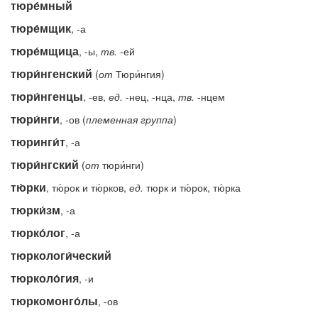
тюре́мный
тюре́мщик
, -а
тюре́мщица
, -ы,
тв.
-ей
тюри́нгенский
(
от
Тюри́нгия)
тюри́нгенцы
, -ев,
ед.
-нец, -нца,
тв.
-нцем
тюри́нги
, -ов (
племенная
группа
)
тюринги́т
, -а
тюри́нгский
(
от
тюри́нги)
тю́рки
, тю́рок и тю́рков,
ед.
тюрк и тю́рок, тю́рка
тюрки́зм
, -а
тюрко́лог
, -а
тюркологи́ческий
тюрколо́гия
, -и
тюркомонго́лы
, -ов