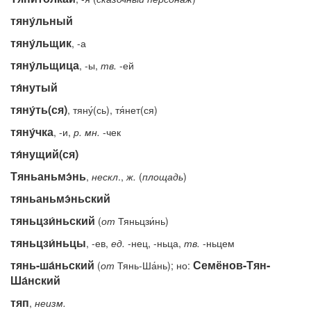
тяну́льный
тяну́льщик
, -а
тяну́льщица
, -ы,
тв.
-ей
тя́нутый
тяну́ть(ся)
, тяну́(сь), тя́нет(ся)
тяну́чка
, -и,
р.
мн.
-чек
тя́нущий(ся)
Тяньаньмэ́нь
,
нескл
.,
ж.
(
площадь
)
тяньаньмэ́ньский
тяньцзи́ньский
(
от
Тяньцзи́нь)
тяньцзи́ньцы
, -ев,
ед.
-нец, -ньца,
тв.
-ньцем
тянь-ша́ньский
Семёнов-Тян-
(
от
Тянь-Ша́нь); но:
Ша́нский
тяп
,
неизм.