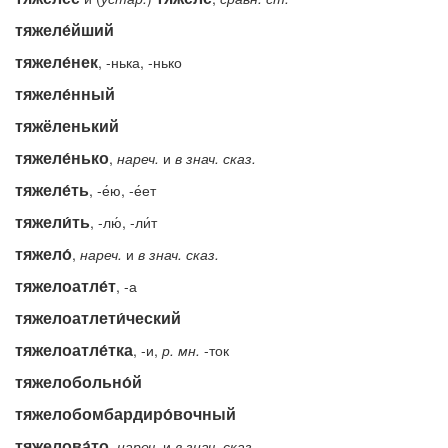
тяжеле́йший
тяжеле́нек
, -нька, -нько
тяжеле́нный
тяжёленький
тяжеле́нько
,
нареч.
и
в
знач.
сказ.
тяжеле́ть
, -е́ю, -е́ет
тяжели́ть
, -лю́, -ли́т
тяжело́
,
нареч.
и
в
знач.
сказ.
тяжелоатле́т
, -а
тяжелоатлети́ческий
тяжелоатле́тка
, -и,
р.
мн.
-ток
тяжелобольно́й
тяжелобомбардиро́вочный
тяжелова́то
,
нареч.
и
в
знач.
сказ.