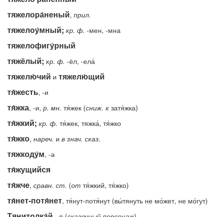
тяжелора́неный
,
прил.
тяжелоу́мный;
кр.
ф.
-мен, -мна
тяжелофигу́рный
тяжёлый;
кр.
ф.
-ёл, -ела́
тяжелю́чий
тяжелю́щий
и
тя́жесть
, -и
тя́жка
, -и,
р.
мн.
тя́жек (
сниж.
к
затя́жка)
тя́жкий;
кр.
ф.
тя́жек, тяжка́, тя́жко
тя́жко
,
нареч.
и
в
знач.
сказ.
тяжкоду́м
, -а
тя́жущийся
тя́жче
,
сравн.
ст.
(
от
тя́жкий, тя́жко)
тя́нет-потя́нет
, тя́нут-потя́нут (вы́тянуть не мо́жет, не мо́гут)
Тянитолка́й
, -я (
сказочный
персонаж
)