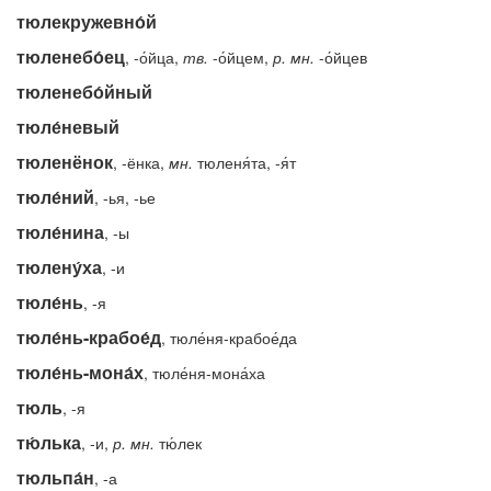
тюлекружевно́й
тюленебо́ец
, -о́йца,
тв.
-о́йцем,
р.
мн.
-о́йцев
тюленебо́йный
тюле́невый
тюленёнок
, -ёнка,
мн.
тюленя́та, -я́т
тюле́ний
, -ья, -ье
тюле́нина
, -ы
тюлену́ха
, -и
тюле́нь
, -я
тюле́нь-крабое́д
, тюле́ня-крабое́да
тюле́нь-мона́х
, тюле́ня-мона́ха
тюль
, -я
тю́лька
, -и,
р.
мн.
тю́лек
тюльпа́н
, -а