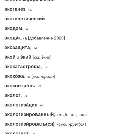
экогене́з
, -а
экогенети́ческий
экодо́м
, -а
экоду́к
, -а [добавление 2020]
экозащи́та
, -ы
э́кой
э́кий
и
(
см
. э́кий)
экокатастро́фа
, -ы
экоко́жа
, -и (
материал
)
экоконтро́ль
, -я
эко́лог
, -а
экологиза́ция
, -и
экологизи́рованный;
кр.
ф.
-ан, -ана
экологизи́ровать(ся)
, -рую, -рует(ся)
экологи́ст
, -а