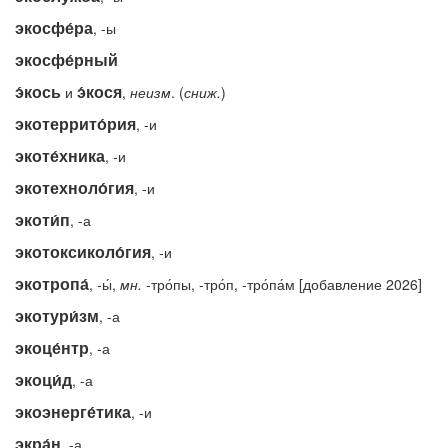
экосфе́ра
, -ы
экосфе́рный
э́кось
э́кося
и
,
неизм
. (
сниж.
)
экотеррито́рия
, -и
экоте́хника
, -и
экотехноло́гия
, -и
экоти́п
, -а
экотоксиколо́гия
, -и
экотропа́
, -ы́,
мн.
-тро́пы, -тро́п, -тро́па́м [добавление 2026]
экотури́зм
, -а
экоце́нтр
, -а
экоци́д
, -а
экоэнерге́тика
, -и
экра́н
, -а