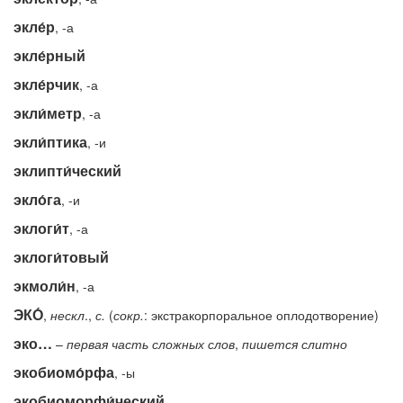
экле́р
, -а
экле́рный
экле́рчик
, -а
экли́метр
, -а
экли́птика
, -и
эклипти́ческий
экло́га
, -и
эклоги́т
, -а
эклоги́товый
экмоли́н
, -а
ЭКО́
,
нескл
.,
с.
(
сокр.
: экстракорпоральное оплодотворение)
эко…
–
первая
часть
сложных
слов
,
пишется
слитно
экобиомо́рфа
, -ы
экобиоморфи́ческий