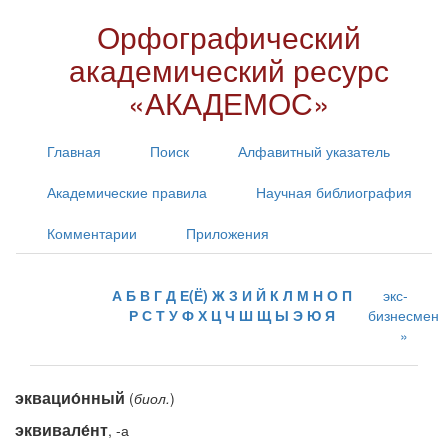
Орфографический
академический ресурс
«АКАДЕМОС»
Главная
Поиск
Алфавитный указатель
Академические правила
Научная библиография
Комментарии
Приложения
А
Б
В
Г
Д
Е(Ё)
Ж
З
И
Й
К
Л
М
Н
О
П
экс-
Р
С
Т
У
Ф
Х
Ц
Ч
Ш
Щ
Ы
Э
Ю
Я
бизнесмен
эквацио́нный
(
биол.
)
эквивале́нт
, -а