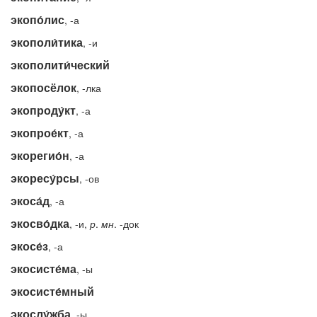
экопо́лис
, -а
экополи́тика
, -и
экополити́ческий
экопосёлок
, -лка
экопроду́кт
, -а
экопрое́кт
, -а
экорегио́н
, -а
экоресу́рсы
, -ов
экоса́д
, -а
экосво́дка
, -и,
р
.
мн
. -док
экосе́з
, -а
экосисте́ма
, -ы
экосисте́мный
экослу́жба
, -ы