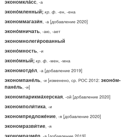
экономкла́сс
, -а
эконо́мленный;
кр
.
ф
. -ен, -ена
экономмагази́н
, -а [добавление 2020]
эконо́мничать
, -аю, -ает
экономнолеги́рованный
эконо́мность
, -и
эконо́мный;
кр
.
ф
. -мен, -мна
экономотде́л
, -а [добавление 2019]
экономпане́ль
эконо́м-
, -и [изменено, ср. РОС 2012:
пане́ль
, -и]
экономпарикма́херская
, -ой [добавление 2020]
экономполи́тика
, -и
экономпредложе́ние
, -я [добавление 2020]
экономразви́тие
, -я
экономразме́р
, -а [добавление 2019]