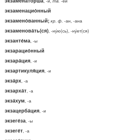
экзамена́торша
, -и,
тв.
-ей
экзаменацио́нный
экзамено́ванный;
кр
.
ф
. -ан, -ана
экзаменова́ть(ся)
, -ну́ю(сь), -ну́ет(ся)
экзанте́ма
, -ы
экзарацио́нный
экзара́ция
, -и
экзартикуля́ция
, -и
экза́рх
, -а
экзарха́т
, -а
экза́хум
, -а
экзацерба́ция
, -и
экзеге́за
, -ы
экзеге́т
, -а