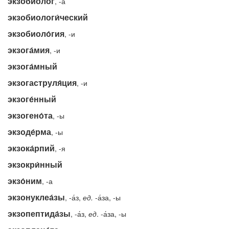
экзобио́лог
, -а
экзобиологи́ческий
экзобиоло́гия
, -и
экзога́мия
, -и
экзога́мный
экзогаструля́ция
, -и
экзоге́нный
экзогено́та
, -ы
экзоде́рма
, -ы
экзока́рпий
, -я
экзокри́нный
экзо́ним
, -а
экзонуклеа́зы
, -а́з,
ед.
-а́за, -ы
экзопептида́зы
, -а́з,
ед
. -а́за, -ы