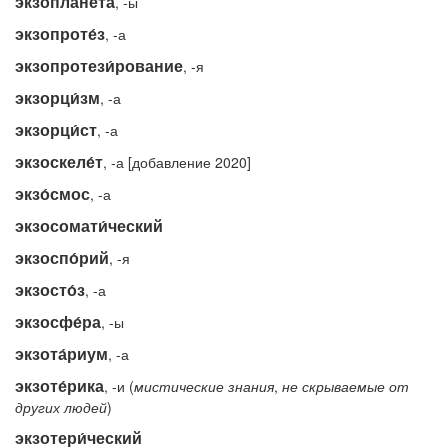
экзоплане́та
, -ы
экзопроте́з
, -а
экзопротези́рование
, -я
экзорци́зм
, -а
экзорци́ст
, -а
экзоскеле́т
, -а [добавление 2020]
экзо́смос
, -а
экзосомати́ческий
экзоспо́рий
, -я
экзосто́з
, -а
экзосфе́ра
, -ы
экзота́риум
, -а
экзоте́рика
, -и (
мистические
знания
,
не
скрываемые
от
других
людей
)
экзотери́ческий