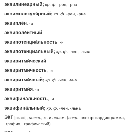
эквилинеа́рный;
кр
.
ф
. -рен, -рна
эквимолекуля́рный;
кр
.
ф
. -рен, -рна
эквипле́н
, -а
эквиполе́нтный
эквипотенциа́льность
, -и
эквипотенциа́льный;
кр
.
ф
. -лен, -льна
эквиритми́ческий
эквиритми́чность
, -и
эквиритми́чный;
кр
.
ф
. -чен, -чна
эквиритми́я
, -и
эквифина́льность
, -и
эквифина́льный;
кр
.
ф
. -лен, -льна
ЭКГ
[экагэ́],
нескл
.,
ж
. и
неизм
. (
сокр
.: электрокардиограмма,
-графия, -графический)