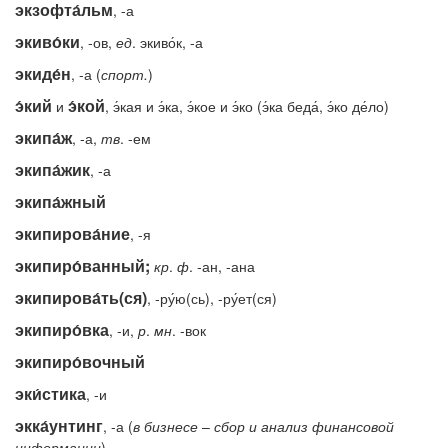
экзофта́льм
, -а
экиво́ки
, -ов,
ед
. экиво́к, -а
экиде́н
, -а (
спорт.
)
э́кий
э́кой
и
, э́кая и э́ка, э́кое и э́ко (э́ка беда́, э́ко де́ло)
экипа́ж
, -а,
тв
. -ем
экипа́жик
, -а
экипа́жный
экипирова́ние
, -я
экипиро́ванный;
кр
.
ф
. -ан, -ана
экипирова́ть(ся)
, -ру́ю(сь), -ру́ет(ся)
экипиро́вка
, -и,
р
.
мн
. -вок
экипиро́вочный
эки́стика
, -и
экка́унтинг
, -а (
в
бизнесе
–
сбор
и
анализ
финансовой
информации
)