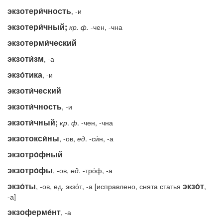
экзотери́чность
, -и
экзотери́чный;
кр.
ф.
-чен, -чна
экзотерми́ческий
экзоти́зм
, -а
экзо́тика
, -и
экзоти́ческий
экзоти́чность
, -и
экзоти́чный;
кр
.
ф
. -чен, -чна
экзотокси́ны
, -ов,
ед
. -си́н, -а
экзотро́фный
экзотро́фы
, -ов,
ед
. -тро́ф, -а
экзо́ты
экзо́т
, -ов, ед. экзо́т, -а [исправлено, снята статья
,
-а]
экзоферме́нт
, -а