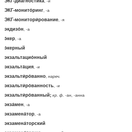
ЭКГ-диагно́стика
, -и
ЭКГ-монито́ринг
, -а
ЭКГ-монитори́рование
, -я
экдизо́н
, -а
э́кер
, -а
э́керный
экзальтацио́нный
экзальта́ция
, -и
экзальти́ро́ванно
,
нареч.
экзальти́ро́ванность
, -и
экзальти́ро́ванный;
кр
.
ф
. -ан, -анна
экза́мен
, -а
экзамена́тор
, -а
экзамена́торский