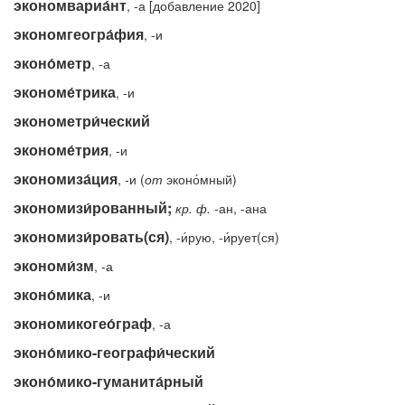
экономвариа́нт
, -а [добавление 2020]
экономгеогра́фия
, -и
эконо́метр
, -а
экономе́трика
, -и
эконометри́ческий
экономе́трия
, -и
экономиза́ция
, -и (
от
эконо́мный)
экономизи́рованный;
кр.
ф.
-
ан, -ана
экономизи́ровать(ся)
, -и́рую, -и́рует(ся)
экономи́зм
, -а
эконо́мика
, -и
экономикогео́граф
, -а
эконо́мико-географи́ческий
эконо́мико-гуманита́рный