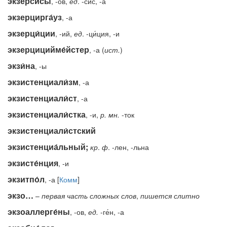
экзерси́сы
, -ов,
ед
. -си́с, -а
экзерцирга́уз
, -а
экзерци́ции
, -ий,
ед
. -ци́ция, -и
экзерцицийме́йстер
, -а (
ист.
)
экзи́на
, -ы
экзистенциали́зм
, -а
экзистенциали́ст
, -а
экзистенциали́стка
, -и,
р.
мн.
-ток
экзистенциали́стский
экзистенциа́льный;
кр
.
ф
. -лен, -льна
экзисте́нция
, -и
экзитпо́л
, -а [
Комм
]
экзо…
–
первая
часть
сложных
слов
,
пишется
слитно
экзоаллерге́ны
, -ов,
ед.
-ге́н, -а