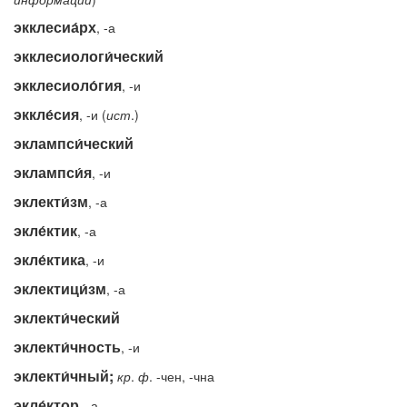
экклесиа́рх
, -а
экклесиологи́ческий
экклесиоло́гия
, -и
эккле́сия
, -и (
ист
.)
эклампси́ческий
эклампси́я
, -и
эклекти́зм
, -а
экле́ктик
, -а
экле́ктика
, -и
эклектици́зм
, -а
эклекти́ческий
эклекти́чность
, -и
эклекти́чный;
кр
.
ф
. -чен, -чна
экле́ктор
, -а