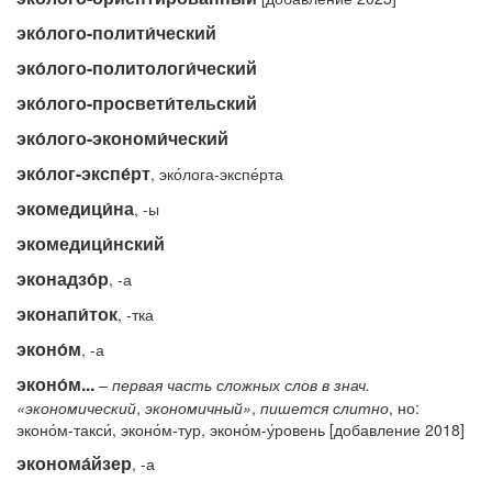
эко́лого-полити́ческий
эко́лого-политологи́ческий
эко́лого-просвети́тельский
эко́лого-экономи́ческий
эко́лог-экспе́рт
, эко́лога-экспе́рта
экомедици́на
, -ы
экомедици́нский
эконадзо́р
, -а
эконапи́ток
, -тка
эконо́м
, -а
эконо́м...
–
первая
часть
сложных
слов
в
знач.
«экономический
,
экономичный»
,
пишется
слитно
, но:
эконо́м-такси́, эконо́м-тур, эконо́м-у́ровень [добавление 2018]
эконома́йзер
, -а