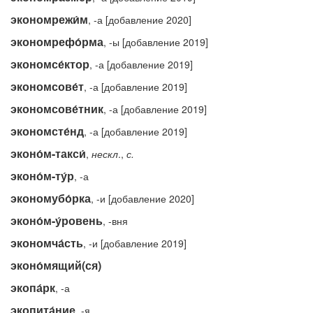
экономрежи́м
, -а [добавление 2020]
экономрефо́рма
, -ы [добавление 2019]
экономсе́ктор
, -а [добавление 2019]
экономсове́т
, -а [добавление 2019]
экономсове́тник
, -а [добавление 2019]
экономсте́нд
, -а [добавление 2019]
эконо́м-такси́
,
нескл
.,
с.
эконо́м-ту́р
, -а
экономубо́рка
, -и [добавление 2020]
эконо́м-у́ровень
, -вня
экономча́сть
, -и [добавление 2019]
эконо́мящий(ся)
экопа́рк
, -а
экопита́ние
, -я