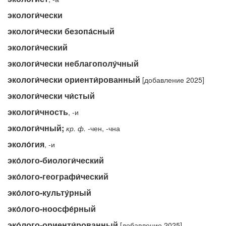
экологи́чески
экологи́чески безопа́сный
экологи́ческий
экологи́чески неблагополу́чный
экологи́чески ориенти́рованный
[добавление 2025]
экологи́чески чи́стый
экологи́чность
, -и
экологи́чный;
кр.
ф.
-
чен, -чна
эколо́гия
, -и
эко́лого-биологи́ческий
эко́лого-географи́ческий
эко́лого-культу́рный
эко́лого-ноосфе́рный
эко́лого-ориенти́рованный
[добавление 2025]