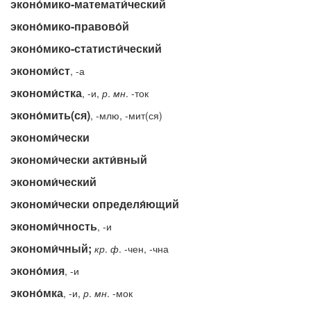
эконо́мико-математи́ческий
эконо́мико-правово́й
эконо́мико-статисти́ческий
экономи́ст
, -а
экономи́стка
, -и,
р
.
мн
. -ток
эконо́мить(ся)
, -млю, -мит(ся)
экономи́чески
экономи́чески акти́вный
экономи́ческий
экономи́чески определя́ющий
экономи́чность
, -и
экономи́чный;
кр
.
ф
. -чен, -чна
эконо́мия
, -и
эконо́мка
, -и,
р
.
мн
. -мок