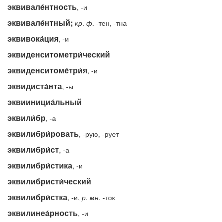
эквивале́нтность
, -и
эквивале́нтный;
кр
.
ф
. -тен, -тна
эквивока́ция
, -и
эквиденситометри́ческий
эквиденситоме́три́я
, -и
эквидиста́нта
, -ы
эквиинициа́льный
эквили́бр
, -а
эквилибри́ровать
, -рую, -рует
эквилибри́ст
, -а
эквилибри́стика
, -и
эквилибристи́ческий
эквилибри́стка
, -и,
р
.
мн
. -ток
эквилинеа́рность
, -и