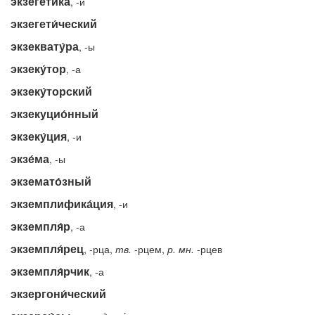
экзеге́тика
, -и
экзегети́ческий
экзеквату́ра
, -ы
экзеку́тор
, -а
экзеку́торский
экзекуцио́нный
экзеку́ция
, -и
экзе́ма
, -ы
экземато́зный
экземплифика́ция
, -и
экземпля́р
, -а
экземпля́рец
, -рца,
тв.
-рцем,
р.
мн.
-рцев
экземпля́рчик
, -а
экзергони́ческий