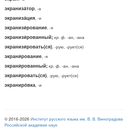
экраниза́тор
, -а
экраниза́ция
, -и
экранизи́рование
, -я
экранизи́рованный;
кр
.
ф
. -ан, -ана
экранизи́ровать(ся)
, -рую, -рует(ся)
экрани́рование
, -я
экрани́рованный;
кр
.
ф
. -ан, -ана
экрани́ровать(ся)
, -рую, -рует(ся)
экраниро́вка
, -и
© 2016-2026
Институт русского языка им. В. В. Виноградова
Российской академии наук
Электронная почта «Академоса»
academos-ros@yandex.ru