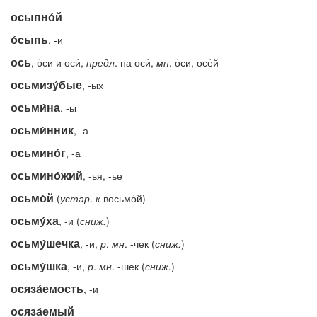
осыпно́й
о́сыпь
, -и
ось
, о́си и оси́,
предл
. на оси́,
мн
. о́си, осе́й
осьмизу́бые
, -ых
осьми́на
, -ы
осьми́нник
, -а
осьмино́г
, -а
осьмино́жий
, -ья, -ье
осьмо́й
(
устар
.
к
восьмо́й)
осьму́ха
, -и (
сниж.
)
осьму́шечка
, -и,
р
.
мн
. -чек (
сниж.
)
осьму́шка
, -и,
р
.
мн
. -шек (
сниж.
)
осяза́емость
, -и
осяза́емый