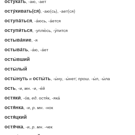
осту́кать
, -аю, -ает
осту́кивать(ся)
, -аю(сь), -ает(ся)
оступа́ться
, -а́юсь, -а́ется
оступи́ться
, -уплю́сь, -у́пится
остыва́ние
, -я
остыва́ть
, -а́ю, -а́ет
осты́вший
осты́лый
осты́нуть
осты́ть
и
, -ы́ну, -ы́нет;
прош
. -ы́л, -ы́ла
ость
, -и,
мн
. -и, -е́й
остяки́
, -о́в,
ед
. остя́к, -яка́
остя́нка
, -и,
р
.
мн
. -нок
остя́цкий
остя́чка
, -и,
р
.
мн
. -чек