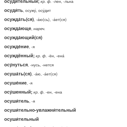
осуди́тельный;
кр.
ф.
-лен, -льна
осуди́ть
, осужу́, осу́дит
осужда́ть(ся)
, -а́ю(сь), -а́ет(ся)
осужда́юще
,
нареч.
осужда́ющий(ся)
осужде́ние
, -я
осуждённый;
кр
.
ф
. -ён, -ена́
осу́нуться
, -нусь, -нется
осуша́ть(ся)
, -а́ю, -а́ет(ся)
осуше́ние
, -я
осу́шенный;
кр
.
ф
. -ен, -ена
осуши́тель
, -я
осуши́тельно-увлажни́тельный
осуши́тельный