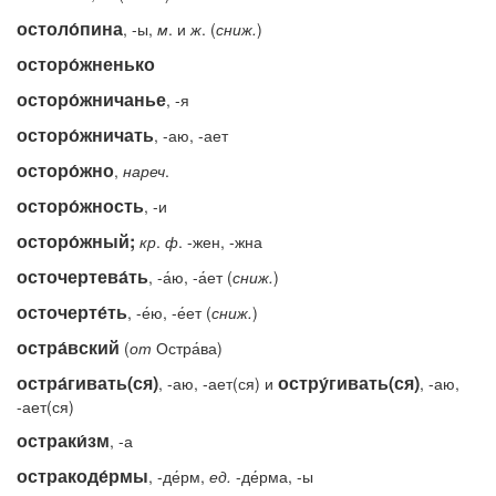
остоло́пина
, -ы,
м
. и
ж
. (
сниж.
)
осторо́жненько
осторо́жничанье
, -я
осторо́жничать
, -аю, -ает
осторо́жно
,
нареч
.
осторо́жность
, -и
осторо́жный;
кр
.
ф
. -жен, -жна
осточертева́ть
, -а́ю, -а́ет (
сниж.
)
осточерте́ть
, -е́ю, -е́ет (
сниж.
)
остра́вский
(
от
Остра́ва)
остра́гивать(ся)
остру́гивать(ся)
, -аю, -ает(ся) и
, -аю,
-ает(ся)
остраки́зм
, -а
остракоде́рмы
, -де́рм,
ед.
-де́рма, -ы