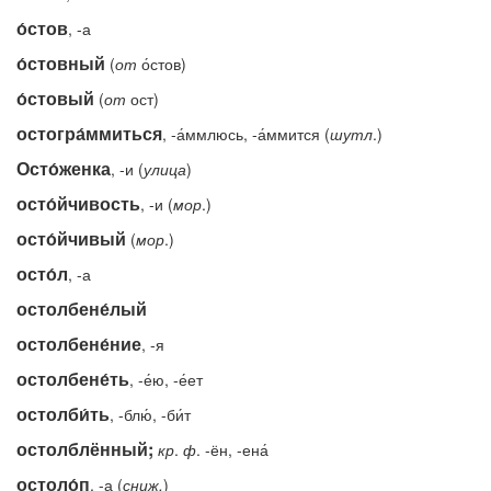
о́стов
, -а
о́стовный
(
от
о́стов)
о́стовый
(
от
ост)
остогра́ммиться
, -а́ммлюсь, -а́ммится (
шутл
.)
Осто́женка
, -и (
улица
)
осто́йчивость
, -и (
мор
.)
осто́йчивый
(
мор
.)
осто́л
, -а
остолбене́лый
остолбене́ние
, -я
остолбене́ть
, -е́ю, -е́ет
остолби́ть
, -блю́, -би́т
остолблённый;
кр
.
ф
. -ён, -ена́
остоло́п
, -а (
сниж.
)