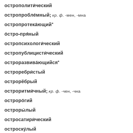
острополити́ческий
остропробле́мный;
кр
.
ф
. -мен, -мна
остропротека́ющий*
о́стро-пря́ный
остропсихологи́ческий
остропублицисти́ческий
остроразвива́ющийся*
остроребри́стый
острорёбрый
остроритми́чный;
кр
.
ф
. -чен, -чна
остроро́гий
остроры́лый
остросатири́ческий
остроску́лый