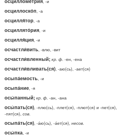
осцилломе́три́я
, -и
осциллоско́п
, -а
осцилля́тор
, -а
осциллято́рия
, -и
осцилля́ция
, -и
осчастли́вить
, -влю, -вит
осчастли́вленный;
кр
.
ф
. -ен, -ена
осчастли́вливать(ся)
, -аю(сь), -ает(ся)
осыпа́емость
, -и
осыпа́ние
, -я
осы́панный;
кр
.
ф
. -ан, -ана
осы́пать(ся)
, -плю(сь), -плет(ся), -плют(ся) и -пет(ся),
-пят(ся),
сов
.
осыпа́ть(ся)
, -а́ю(сь), -а́ет(ся),
несов
.
осы́пка
, -и