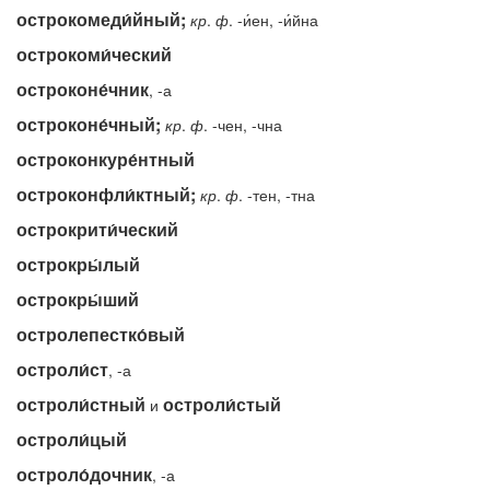
острокомеди́йный;
кр
.
ф
. -и́ен, -и́йна
острокоми́ческий
остроконе́чник
, -а
остроконе́чный;
кр
.
ф
. -чен, -чна
остроконкуре́нтный
остроконфли́ктный;
кр
.
ф
. -тен, -тна
острокрити́ческий
острокры́лый
острокры́ший
остролепестко́вый
остроли́ст
, -а
остроли́стный
остроли́стый
и
остроли́цый
остроло́дочник
, -а