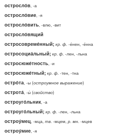
остросло́в
, -а
остросло́вие
, -я
остросло́вить
, -влю, -вит
остросло́вящий
остросовреме́нный;
кр
.
ф
. -е́нен, -е́нна
остросоциа́льный;
кр
.
ф
. -лен, -льна
остросюже́тность
, -и
остросюже́тный;
кр
.
ф
. -тен, -тна
остро́та
, -ы (
остроумное
выражение
)
острота́
, -ы́ (
свойство
)
остроуго́льник
, -а
остроуго́льный;
кр
.
ф
. -лен, -льна
остроу́мец
, -мца,
тв
. -мцем,
р
.
мн
. -мцев
остроу́мие
, -я