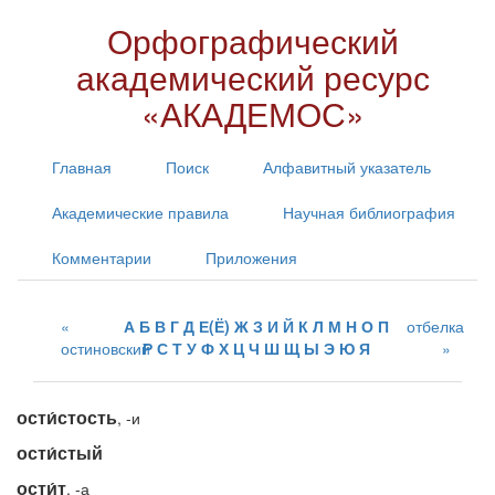
Орфографический
академический ресурс
«АКАДЕМОС»
Главная
Поиск
Алфавитный указатель
Академические правила
Научная библиография
Комментарии
Приложения
А
Б
В
Г
Д
Е(Ё)
Ж
З
И
Й
К
Л
М
Н
О
П
отбелка
остиновский
Р
С
Т
У
Ф
Х
Ц
Ч
Ш
Щ
Ы
Э
Ю
Я
ости́стость
, -и
ости́стый
ости́т
, -а