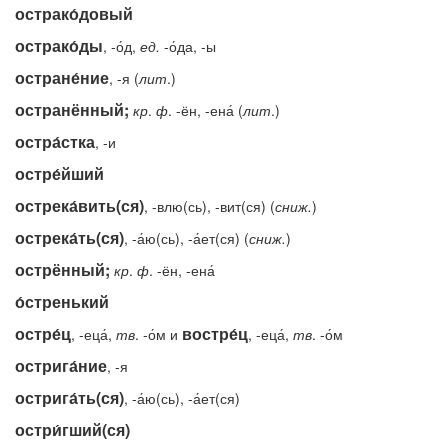
острако́довый
острако́ды
, -о́д,
ед.
-о́да, -ы
остране́ние
, -я (
лит
.)
остранённый;
кр
.
ф
. -ён, -ена́ (
лит
.)
остра́стка
, -и
остре́йший
острека́вить(ся)
, -влю(сь), -вит(ся) (
сниж.
)
острека́ть(ся)
, -а́ю(сь), -а́ет(ся) (
сниж.
)
острённый;
кр
.
ф
. -ён, -ена́
о́стренький
остре́ц
востре́ц
, -еца́,
тв
. -о́м и
, -еца́,
тв
. -о́м
острига́ние
, -я
острига́ть(ся)
, -а́ю(сь), -а́ет(ся)
остри́гший(ся)