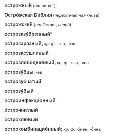
остро́жный
(
от
остро́г)
Остро́жская Би́блия
(
первопечатная
книга
)
остро́жский
(
от
Остро́г,
город
)
острозазу́бренный*
острозара́зный;
кр
.
ф
. -зен, -зна
острозасу́шливый
острозлободне́вный;
кр
.
ф
. -вен, -вна
острозу́бцы
, -ев
острозу́бчатый
острозу́бый
остроинфекцио́нный
о́стро-ки́слый
остроклю́вый
острокомбинацио́нный;
кр
.
ф
. -о́нен, -о́нна