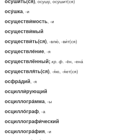
осуши́ть(ся)
, осушу́, осу́шит(ся)
осу́шка
, -и
осуществи́мость
, -и
осуществи́мый
осуществи́ть(ся)
, -влю́, -ви́т(ся)
осуществле́ние
, -я
осуществлённый;
кр
.
ф
. -ён, -ена́
осуществля́ть(ся)
, -я́ю, -я́ет(ся)
осфра́дий
, -я
осцилли́рующий
осциллогра́мма
, -ы
осцилло́граф
, -а
осциллографи́ческий
осциллогра́фия
, -и