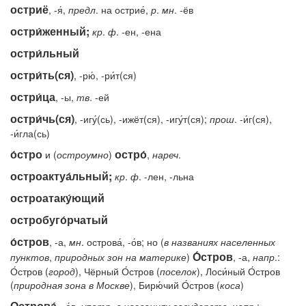
остриё
, -я́,
предл
. на острие́,
р
.
мн
. -ёв
остри́женный;
кр
.
ф
. -ен, -ена
остри́льный
остри́ть(ся)
, -рю́, -ри́т(ся)
остри́ца
, -ы,
тв
. -ей
остри́чь(ся)
, -игу́(сь), -ижёт(ся), -игу́т(ся);
прош
. -и́г(ся),
-и́гла(сь)
о́стро
остро́
и (
остроумно
)
,
нареч
.
остроактуа́льный;
кр
.
ф
. -лен, -льна
остроатаку́ющий
остробуго́рчатый
о́стров
, -а,
мн
. острова́, -о́в; но (
в
названиях
населенных
О́стров
пунктов
,
природных
зон
на
материке
)
, -а,
напр
.:
О́стров (
город
), Чёрный О́стров (
поселок
), Лоси́ный О́стров
(
природная
зона
в
Москве
), Бирю́чий О́стров (
коса
)
Острова́