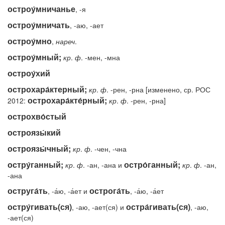
остроу́мничанье
, -я
остроу́мничать
, -аю, -ает
остроу́мно
,
нареч
.
остроу́мный;
кр
.
ф
. -мен, -мна
остроу́хий
острохара́ктерный;
кр
.
ф
. -рен, -рна [изменено, ср. РОС
острохара́кте́рный;
2012:
кр
.
ф
. -рен, -рна]
острохво́стый
остроязы́кий
остроязы́чный;
кр
.
ф
. -чен, -чна
остру́ганный;
остро́ганный;
кр
.
ф
. -ан, -ана и
кр
.
ф
. -ан,
-ана
оструга́ть
острога́ть
, -а́ю, -а́ет и
, -а́ю, -а́ет
остру́гивать(ся)
остра́гивать(ся)
, -аю, -ает(ся) и
, -аю,
-ает(ся)