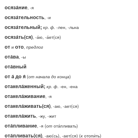
осяза́ние
, -я
осяза́тельность
, -и
осяза́тельный;
кр
.
ф
. -лен, -льна
осяза́ть(ся)
, -а́ю, -а́ет(ся)
от
ото
и
,
предлог
ота́ва
, -ы
ота́вный
от а́ до я́
(
от
начала
до
конца
)
отакела́женный;
кр
.
ф
. -ен, -ена
отакела́живание
, -я
отакела́живать(ся)
, -аю, -ает(ся)
отакела́жить
, -жу, -жит
ота́пливание
, -я (
от
ота́пливать)
ота́пливать(ся)
, -аю(сь), -ает(ся) (
к
отопи́ть)