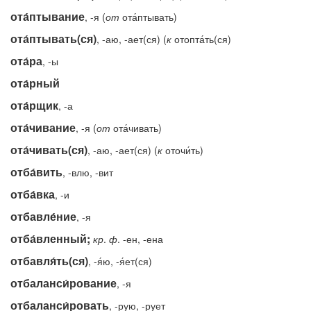
ота́птывание
, -я (
от
ота́птывать)
ота́птывать(ся)
, -аю, -ает(ся) (
к
отопта́ть(ся)
ота́ра
, -ы
ота́рный
ота́рщик
, -а
ота́чивание
, -я (
от
ота́чивать)
ота́чивать(ся)
, -аю, -ает(ся) (
к
оточи́ть)
отба́вить
, -влю, -вит
отба́вка
, -и
отбавле́ние
, -я
отба́вленный;
кр
.
ф
. -ен, -ена
отбавля́ть(ся)
, -я́ю, -я́ет(ся)
отбаланси́рование
, -я
отбаланси́ровать
, -рую, -рует