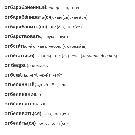
отбараба́ненный;
кр
.
ф
. -ен, -ена
отбараба́нивать(ся)
, -аю(сь), -ает(ся)
отбараба́нить(ся)
, -ню(сь), -нит(ся)
отба́рствовать
, -твую, -твует
отбега́ть
, -а́ю, -а́ет,
несов
. (
к
отбежа́ть)
отбе́гать(ся)
, -аю(сь), -ает(ся),
сов
. (
кончить
бегать
)
от бедра́
(
о
походке
)
отбежа́ть
, -егу́, -ежи́т, -егу́т
отбелённый;
кр
.
ф
. -ён, -ена́
отбе́ливание
, -я
отбе́ливатель
, -я
отбе́ливать(ся)
, -аю, -ает(ся)
отбели́ть(ся)
, -елю́, -е́ли́т(ся)