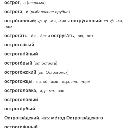
остро́г
, -а (
тюрьма
)
острога́
, -и́ (
рыболовное
орудие
)
остро́ганный;
остру́ганный;
кр
.
ф
. -ан, -ана и
кр
.
ф
. -ан,
-ана
острога́ть
оструга́ть
, -а́ю, -а́ет и
, -а́ю, -а́ет
острогла́зый
острогно́йный
острого́вый
(
от
острога́)
острого́жский
(
от
Острого́жск)
острого́жцы
, -ев,
ед
. -жец, -жца,
тв
. -жцем
остроголо́вка
, -и,
р
.
мн
. -вок
остроголо́вый
острого́рбый
Острогра́дский
ме́тод Острогра́дского
, -ого:
острогра́нный