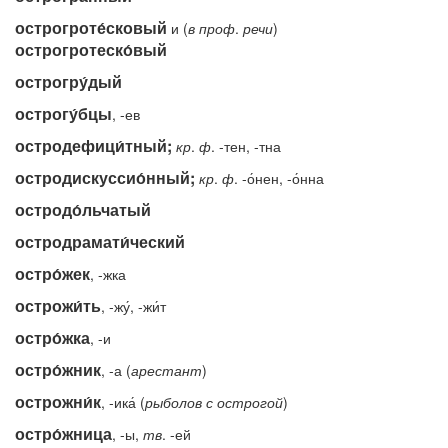
острогроте́сковый
и (
в
проф
.
речи
)
острогротеско́вый
острогру́дый
острогу́бцы
, -ев
остродефици́тный;
кр
.
ф
. -тен, -тна
остродискуссио́нный;
кр
.
ф
. -о́нен, -о́нна
остродо́льчатый
остродрамати́ческий
остро́жек
, -жка
острожи́ть
, -жу́, -жи́т
остро́жка
, -и
остро́жник
, -а (
арестант
)
острожни́к
, -ика́ (
рыболов
с
острогой
)
остро́жница
, -ы,
тв
. -ей