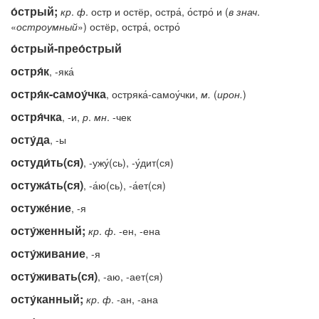
о́стрый;
кр
.
ф
. остр и остёр, остра́, о́стро́ и (
в
знач
.
«
остроумный
») остёр, остра́, остро́
о́стрый-прео́стрый
остря́к
, -яка́
остря́к-самоу́чка
, остряка́-самоу́чки,
м.
(
ирон.
)
остря́чка
, -и,
р
.
мн
. -чек
осту́да
, -ы
остуди́ть(ся)
, -ужу́(сь), -у́дит(ся)
остужа́ть(ся)
, -а́ю(сь), -а́ет(ся)
остуже́ние
, -я
осту́женный;
кр
.
ф
. -ен, -ена
осту́живание
, -я
осту́живать(ся)
, -аю, -ает(ся)
осту́канный;
кр
.
ф
. -ан, -ана