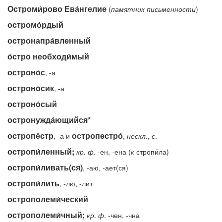
Остроми́рово Ева́нгелие
(
памятник
письменности
)
остромо́рдый
остронапра́вленный
о́стро необходи́мый
остроно́с
, -а
остроно́сик
, -а
остроно́сый
остронужда́ющийся*
остропёстр
остропестро́
, -а и
,
нескл
.,
с
.
остропи́ленный;
кр.
ф.
-ен, -ена (
к
стропи́ла)
остропи́ливать(ся)
, -аю, -ает(ся)
остропи́лить
, -лю, -лит
острополеми́ческий
острополеми́чный;
кр
.
ф
. -чен, -чна