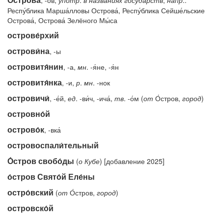
, -о́в,
употр
.
в
названиях
государств
,
напр
.:
Респу́блика Марша́лловы Острова́, Респу́блика Сейше́льские
Острова́, Острова́ Зелёного Мы́са
острове́рхий
острови́на
, -ы
островитя́нин
, -а,
мн
. -я́не, -я́н
островитя́нка
, -и,
р
.
мн
. -нок
островичи́
, -е́й,
ед
. -ви́ч, -ича́,
тв
. -о́м (
от
О́стров,
город
)
островно́й
острово́к
, -вка́
островоспали́тельный
О́стров свобо́ды
(
о Кубе
) [добавление 2025]
о́стров Свято́й Еле́ны
остро́вский
(
от
О́стров,
город
)
островско́й