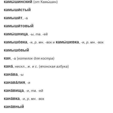
камы́шинский
(
от
Камы́шин)
камыши́стый
камыши́т
, -а
камыши́товый
камы́шница
, -ы,
тв
. -ей
камышо́вка
камы́шевка
, -и,
р
.
мн
. -вок и
, -и,
р
.
мн
. -вок
камышо́вый
кан
, -а (
котелок
для
костра
)
кана́
,
нескл
.,
ж
. и
с
. (
японская
азбука
)
кана́ва
, -ы
канава́лия
, -и
кана́вища
, -и,
тв
. -ей
кана́вка
, -и,
р
.
мн
. -вок
кана́вный