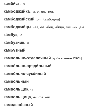
камби́ст
, -а
камбоджи́йка
, -и,
р
.
мн
. -и́ек
камбоджи́йский
(
от
Камбо́джа)
камбоджи́йцы
, -ев,
ед
. -и́ец, -и́йца,
тв
. -и́йцем
ка́мбуз
, -а
ка́мбузник
, -а
ка́мбузный
камво́льно-отде́лочный
[добавление 2024]
камво́льно-пряди́льный
камво́льно-суко́нный
камво́льный
камво́льщик
, -а
камво́льщица
, -ы,
тв
. -ей
камедено́сный