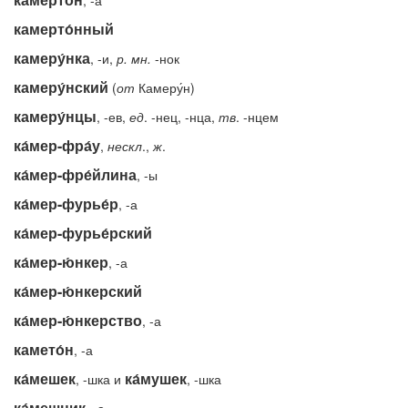
, -а
камерто́нный
камеру́нка
, -и,
р.
мн.
-нок
камеру́нский
(
от
Камеру́н)
камеру́нцы
, -ев,
ед
. -нец, -нца,
тв
. -нцем
ка́мер-фра́у
,
нескл
.,
ж
.
ка́мер-фре́йлина
, -ы
ка́мер-фурье́р
, -а
ка́мер-фурье́рский
ка́мер-ю́нкер
, -а
ка́мер-ю́нкерский
ка́мер-ю́нкерство
, -а
камето́н
, -а
ка́мешек
ка́мушек
, -шка и
, -шка
ка́мешник