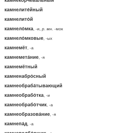
камнелите́йный
камнелито́й
камнело́мка
, -и,
р
.
мн
. -мок
камнело́мковые
, -ых
камнемёт
, -а
камнемета́ние
, -я
камнемётный
камненабро́сный
камнеобраба́тывающий
камнеобрабо́тка
, -и
камнеобрабо́тчик
, -а
камнеобразова́ние
, -я
камнепа́д
, -а
камнеподбо́рщик