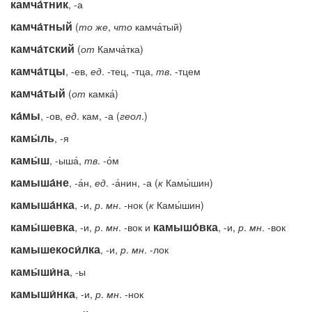
камча́тник
, -а
камча́тный
(
то
же
,
что
камча́тый)
камча́тский
(
от
Камча́тка)
камча́тцы
, -ев,
ед
. -тец, -тца,
тв
. -тцем
камча́тый
(
от
камка́)
ка́мы
, -ов,
ед
. кам, -а (
геол
.)
камы́ль
, -я
камы́ш
, -ыша́,
тв
. -о́м
камыша́не
, -а́н,
ед
. -а́нин, -а (
к
Камы́шин)
камыша́нка
, -и,
р
.
мн
. -нок (
к
Камы́шин)
камы́шевка
камышо́вка
, -и,
р
.
мн
. -вок и
, -и,
р
.
мн
. -вок
камышекоси́лка
, -и,
р
.
мн
. -лок
камы́ши́на
, -ы
камыши́нка
, -и,
р
.
мн
. -нок