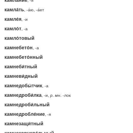
, -я
камла́ть
, -а́ю, -а́ет
камле́я
, -и
камло́т
, -а
камло́товый
камнебето́н
, -а
камнебето́нный
камнеби́тный
камневи́дный
камнедобы́тчик
, -а
камнедроби́лка
, -и,
р
.
мн
. -лок
камнедроби́льный
камнедробле́ние
, -я
камнезащи́тный
камнекорчева́льный