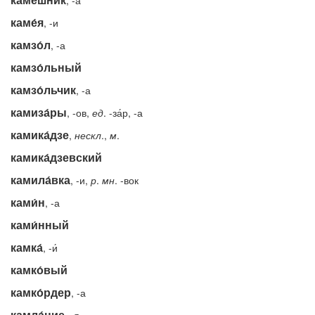
, -а
каме́я
, -и
камзо́л
, -а
камзо́льный
камзо́льчик
, -а
камиза́ры
, -ов,
ед
. -за́р, -а
камика́дзе
,
нескл
.,
м
.
камика́дзевский
камила́вка
, -и,
р
.
мн
. -вок
ками́н
, -а
ками́нный
камка́
, -и́
камко́вый
камко́рдер
, -а
камла́ние