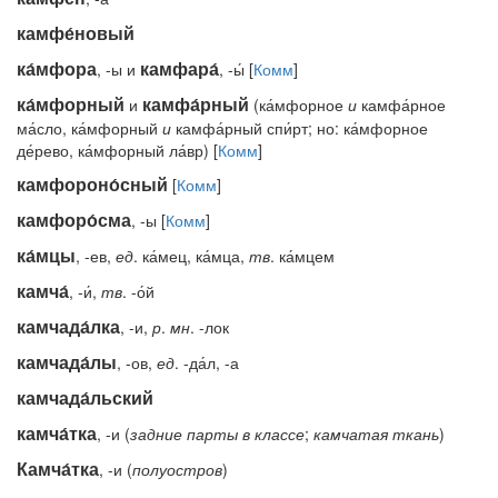
камфе́новый
ка́мфора
камфара́
, -ы и
, -ы́ [
Комм
]
ка́мфорный
камфа́рный
и
(ка́мфорное
и
камфа́рное
ма́сло, ка́мфорный
и
камфа́рный спи́рт; но: ка́мфорное
де́рево, ка́мфорный ла́вр) [
Комм
]
камфороно́сный
[
Комм
]
камфоро́сма
, -ы [
Комм
]
ка́мцы
, -ев,
ед
. ка́мец, ка́мца,
тв
. ка́мцем
камча́
, -и́,
тв
. -о́й
камчада́лка
, -и,
р
.
мн
. -лок
камчада́лы
, -ов,
ед
. -да́л, -а
камчада́льский
камча́тка
, -и (
задние
парты
в
классе
;
камчатая
ткань
)
Камча́тка
, -и (
полуостров
)