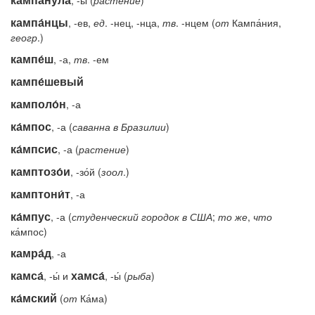
, -ы (
растение
)
кампа́нцы
, -ев,
ед
. -нец, -нца,
тв
. -нцем (
от
Кампа́ния,
геогр
.)
кампе́ш
, -а,
тв
. -ем
кампе́шевый
камполо́н
, -а
ка́мпос
, -а (
саванна
в
Бразилии
)
ка́мпсис
, -а (
растение
)
камптозо́и
, -зо́й (
зоол
.)
камптони́т
, -а
ка́мпус
, -а (
студенческий
городок
в
США
;
то
же
,
что
ка́мпос)
камра́д
, -а
камса́
хамса́
, -ы́ и
, -ы́ (
рыба
)
ка́мский
(
от
Ка́ма)