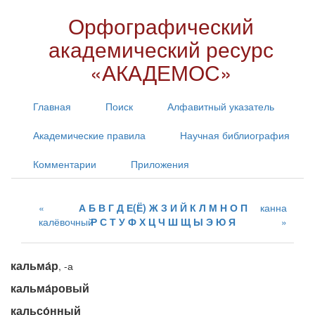
Орфографический
академический ресурс
«АКАДЕМОС»
Главная
Поиск
Алфавитный указатель
Академические правила
Научная библиография
Комментарии
Приложения
А
Б
В
Г
Д
Е(Ё)
Ж
З
И
Й
К
Л
М
Н
О
П
канна
калёвочный
Р
С
Т
У
Ф
Х
Ц
Ч
Ш
Щ
Ы
Э
Ю
Я
кальма́р
, -а
кальма́ровый
кальсо́нный