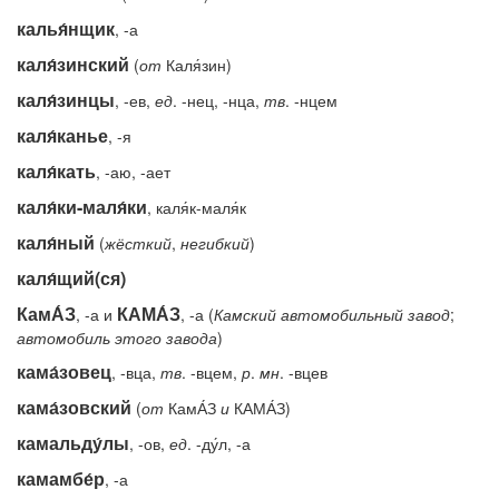
калья́нщик
, -а
каля́зинский
(
от
Каля́зин)
каля́зинцы
, -ев,
ед
. -нец, -нца,
тв
. -нцем
каля́канье
, -я
каля́кать
, -аю, -ает
каля́ки-маля́ки
, каля́к-маля́к
каля́ный
(
жёсткий
,
негибкий
)
каля́щий(ся)
КамА́З
КАМА́З
, -а и
, -а (
Камский автомобильный завод
;
автомобиль этого завода
)
кама́зовец
, -вца,
тв
. -вцем,
р
.
мн
. -вцев
кама́зовский
(
от
КамА́З
и
КАМА́З)
камальду́лы
, -ов,
ед
. -ду́л, -а
камамбе́р
, -а