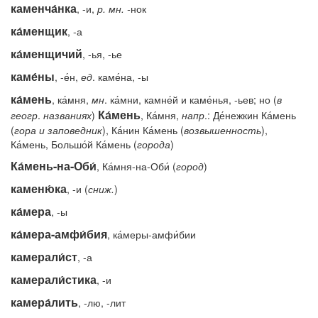
каменча́нка
, -и,
р.
мн.
-
нок
ка́менщик
, -а
ка́менщичий
, -ья, -ье
каме́ны
, -е́н,
ед
. каме́на, -ы
ка́мень
, ка́мня,
мн
. ка́мни, камне́й и каме́нья, -ьев; но (
в
Ка́мень
геогр
.
названиях
)
, Ка́мня,
напр
.: Де́нежкин Ка́мень
(
гора
и
заповедник
), Ка́нин Ка́мень (
возвышенность
),
Ка́мень, Большо́й Ка́мень (
города
)
Ка́мень-на-Оби́
, Ка́мня-на-Оби́ (
город
)
каменю́ка
, -и (
сниж.
)
ка́мера
, -ы
ка́мера-амфи́бия
, ка́меры-амфи́бии
камерали́ст
, -а
камерали́стика
, -и
камера́лить
, -лю, -лит