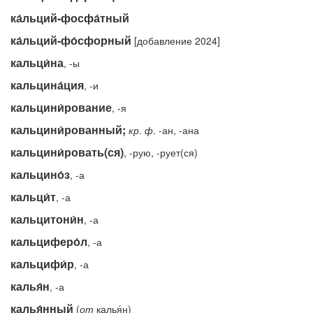
ка́льций-фосфа́тный
ка́льций-фо́сфорный
[добавление 2024]
кальци́на
, -ы
кальцина́ция
, -и
кальцини́рование
, -я
кальцини́рованный;
кр
.
ф
. -ан, -ана
кальцини́ровать(ся)
, -рую, -рует(ся)
кальцино́з
, -а
кальци́т
, -а
кальцитони́н
, -а
кальциферо́л
, -а
кальцифи́р
, -а
калья́н
, -а
калья́нный
(
от
калья́н)