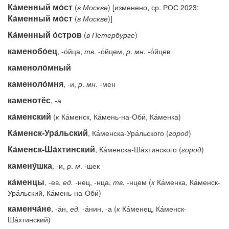
Ка́менный мо́ст
(
в
Москве
) [изменено, ср. РОС 2023:
Ка́менный мо́ст
(
в
Москве
)]
Ка́менный о́стров
(
в
Петербурге
)
каменобо́ец
, -о́йца,
тв
. -о́йцем,
р
.
мн
. -о́йцев
каменоло́мный
каменоло́мня
, -и,
р
.
мн
. -мен
каменотёс
, -а
ка́менский
(
к
Ка́менск, Ка́мень-на-Оби́, Ка́менка)
Ка́менск-Ура́льский
, Ка́менска-Ура́льского (
город
)
Ка́менск-Ша́хтинский
, Ка́менска-Ша́хтинского (
город
)
камену́шка
, -и,
р
.
м
. -шек
ка́менцы
, -ев,
ед.
-
нец, -нца,
тв.
-
нцем (
к
Ка́менка, Ка́менск-
Ура́льский, Ка́мень-на-Оби́)
каменча́не
, -а́н,
ед.
-
а́нин, -а (
к
Ка́менец, Ка́менск-
Ша́хтинский)