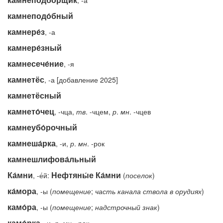
, -а
камнеподо́бный
камнере́з
, -а
камнере́зный
камнесече́ние
, -я
камнетёс
, -а [добавление 2025]
камнетёсный
камнето́чец
, -чца,
тв
. -чцем,
р
.
мн
. -чцев
камнеубо́рочный
камнеша́рка
, -и,
р
.
мн
. -рок
камнешлифова́льный
Ка́мни
Нефтяны́е Ка́мни
, -е́й:
(
поселок
)
ка́мора
, -ы (
помещение
;
часть
канала
ствола
в
орудиях
)
камо́ра
, -ы (
помещение
;
надстрочный
знак
)
камо́рка