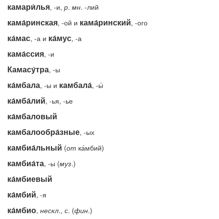
камари́лья
, -и,
р
.
мн
. -лий
кама́ринская
кама́ринский
, -ой и
, -ого
ка́мас
ка́мус
, -а и
, -а
кама́ссия
, -и
Камасу́тра
, -ы
ка́мбала
камбала́
, -ы и
, -ы́
ка́мба́лий
, -ья, -ье
ка́мбаловый
камбалообра́зные
, -ых
камбиа́льный
(
от
ка́мбий)
камбиа́та
, -ы (
муз
.)
ка́мбиевый
ка́мбий
, -я
ка́мбио
,
нескл
.,
с
. (
фин
.)