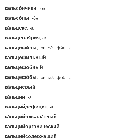
кальсо́нчики
, -ов
кальсо́ны
, -о́н
ка́льцекс
, -а
кальцеоля́рия
, -и
кальцефи́лы
, -ов,
ед
. -фи́л, -а
кальцефи́льный
кальцефо́бный
кальцефо́бы
, -ов,
ед
. -фо́б, -а
ка́льциевый
ка́льций
, -я
кальцийдефици́т
, -а
ка́льций-оксала́тный
кальцийоргани́ческий
кальцийсодержа́щий