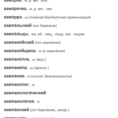
, -и,
р
.
мн
. -рок
камо́рочка
, -и,
р
.
мн
. -чек
камо́рра
, -ы (
тайная
бандитская
организация
)
кампа́льский
(
от
Кампа́ла)
кампа́льцы
, -ев,
ед
. -лец, -льца,
тв
. -льцем
кампане́йский
(
от
кампа́ния)
кампане́йщина
, -ы (
к
кампа́ния)
кампане́лла
, -ы (
муз
.)
кампани́ла
, -ы (
архит
.)
кампа́ния
, -и (
поход
;
деятельность
)
кампано́лог
, -а
кампанологи́ческий
кампаноло́гия
, -и
кампа́нский
(
от
Кампа́ния,
геогр
.)
кампану́ла