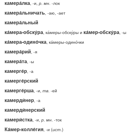
камера́лка
, -и,
р
.
мн
. -лок
камера́льничать
, -аю, -ает
камера́льный
ка́мера-обску́ра
ка́мер-обску́ра
, ка́меры-обску́ры и
, -ы
ка́мера-одино́чка
, ка́меры-одино́чки
камера́рий
, -я
камера́та
, -ы
камерге́р
, -а
камерге́рский
камерге́рша
, -и,
тв
. -ей
камерди́нер
, -а
камерди́нерский
камери́стка
, -и,
р
.
мн
. -ток
Ка́мер-колле́гия
, -и (
ист
.)