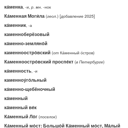
ка́менка
, -и,
р
.
мн
. -нок
Ка́менная Моги́ла
(
геол
.) [добавление 2025]
ка́менник
, -а
каменноберёзовый
ка́менно-земляно́й
каменноостро́вский
(
от
Ка́менный о́стров)
Каменноостро́вский проспе́кт
(
в
Петербурге
)
ка́менность
, -и
каменноу́го́льный
ка́менно-щебёночный
ка́менный
ка́менный ве́к
Ка́менный Ло́г
(
поселок
)
Ка́менный мо́ст: Большо́й Ка́менный мо́ст, Ма́лый