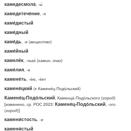
камедесмола́
, -ы́
камедетече́ние
, -я
каме́дистый
каме́дный
каме́дь
, -и (
вещество
)
каме́йный
камелёк
, -лька́ (
камин
,
очаг
)
каме́лия
, -и
камене́ть
, -е́ю, -е́ет
камене́цкий
(
к
Камене́ц-Подо́льский)
Камене́ц-Подо́льский
, Каменца́-Подо́льского (
город
)
Камене́ц-Подо́льский
[изменено, ср. РОС 2023:
, -ого
(
город
)]
камени́стость
, -и
камени́стый