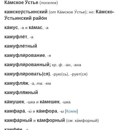
Ка́мское У́стье
(
поселок
)
камскоу́стьинский
Ка́мско-
(
от
Ка́мское У́стье); но:
У́стьинский райо́н
ка́мус
ка́мас
, -а и
, -а
камуфле́т
, -а
камуфле́тный
камуфли́рование
, -я
камуфли́рованный;
кр
.
ф
. -ан, -ана
камуфли́ровать(ся)
, -рую(сь), -рует(ся)
камуфля́ж
, -а,
тв
. -ем
камуфля́жный
ка́мушек
ка́мешек
, -шка и
, -шка
камфара́
ка́мфора
, -ы́ и
, -ы [
Комм
]
камфа́рный
ка́мфорный
и
(
см
. ка́мфорный)
камфе́н
, -а