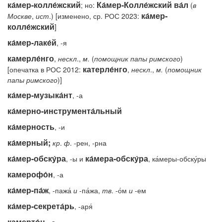
ка́мер-колле́жский
Ка́мер-Колле́жский ва́л
; но:
(
в
ка́мер-
Москве
,
ист
.) [изменено, ср. РОС 2023:
колле́жский
]
ка́мер-лаке́й
, -я
камерле́нго
,
нескл
.,
м.
(
помощник
папы
римского
)
катерле́нго
[опечатка в РОС 2012:
,
нескл
.,
м.
(
помощник
папы
римского
)]
ка́мер-музыка́нт
, -а
ка́мерно-инструмента́льный
ка́мерность
, -и
ка́мерный;
кр
.
ф
. -рен, -рна
ка́мер-обску́ра
ка́мера-обску́ра
, -ы и
, ка́меры-обску́ры
камерофо́н
, -а
ка́мер-па́ж
, -пажа́
и
-па́жа,
тв
. -о́м
и
-ем
ка́мер-секрета́рь
, -аря́
камерто́н