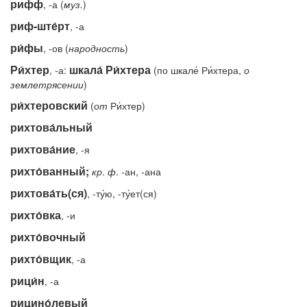
рифф
, -а (
муз.
)
риф-ште́рт
, -а
ри́фы
, -ов (
народность
)
Ри́хтер
шкала́ Ри́хтера
, -а:
(по шкале́ Ри́хтера,
о
землетрясении
)
ри́хтеровский
(
от
Ри́хтер)
рихтова́льный
рихтова́ние
, -я
рихто́ванный;
кр
.
ф
. -ан, -ана
рихтова́ть(ся)
, -ту́ю, -ту́ет(ся)
рихто́вка
, -и
рихто́вочный
рихто́вщик
, -а
рици́н
, -а
рицино́левый