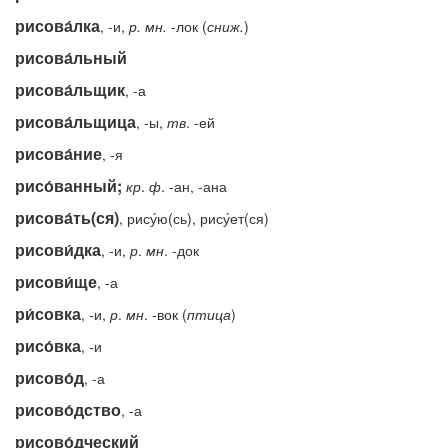
рисова́лка
, -и,
р.
мн.
-лок (
сниж.
)
рисова́льный
рисова́льщик
, -а
рисова́льщица
, -ы,
тв
. -ей
рисова́ние
, -я
рисо́ванный;
кр
.
ф
. -ан, -ана
рисова́ть(ся)
, рису́ю(сь), рису́ет(ся)
рисови́дка
, -и,
р
.
мн
. -док
рисови́ще
, -а
ри́совка
, -и,
р
.
мн
. -вок (
птица
)
рисо́вка
, -и
рисово́д
, -а
рисово́дство
, -а
рисово́дческий