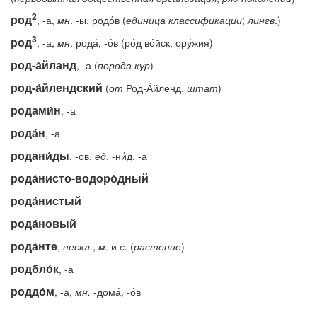
2
род
, -а,
мн
. -ы, родо́в (
единица
классификации
;
лингв
.)
3
род
, -а,
мн
. рода́, -о́в (ро́д во́йск, ору́жия)
род-а́йланд
, -а (
порода
кур
)
род-а́йлендский
(
от
Род-А́йленд,
штат
)
родами́н
, -а
рода́н
, -а
родани́ды
, -ов,
ед
. -ни́д, -а
рода́нисто-водоро́дный
рода́нистый
рода́новый
рода́нте
,
нескл
.,
м.
и
с.
(
растение
)
родбло́к
, -а
роддо́м
, -а,
мн.
-дома́, -о́в