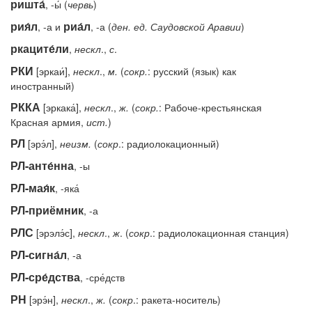
ришта́
, -ы́ (
червь
)
рия́л
риа́л
, -а и
, -а (
ден.
ед.
Саудовской
Аравии
)
ркаците́ли
,
нескл
.,
с
.
РКИ
[эркаи́],
нескл
.,
м.
(
сокр.
: русский (язык) как
иностранный)
РККА
[эркака́],
нескл
.,
ж.
(
сокр.
: Рабоче-крестьянская
Красная армия,
ист.
)
РЛ
[эрэ́л],
неизм.
(
сокр
.: радиолокационный)
РЛ-анте́нна
, -ы
РЛ-мая́к
, -яка́
РЛ-приёмник
, -а
РЛС
[эрэлэ́с],
нескл
.,
ж
. (
сокр
.: радиолокационная станция)
РЛ-сигна́л
, -а
РЛ-сре́дства
, -сре́дств
РН
[эрэ́н],
нескл
.,
ж.
(
сокр
.: ракета-носитель)