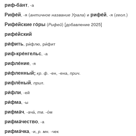
риф-ба́нт
, -а
Рифе́й
рифе́й
, -я (
античное
название
Урала
) и
, -я (
геол
.)
Рифе́йские го́ры
(
Рифей
) [добавление 2025]
рифе́йский
ри́фить
, ри́флю, ри́фит
риф-кре́нгельс
, -а
рифле́ние
, -я
ри́фленный;
кр
.
ф
. -ен, -ена,
прич
.
рифлёный
,
прил
.
ри́фли
, -ей
ри́фма
, -ы
рифма́ч
, -ача́,
тв
. -о́м
рифма́чество
, -а
рифма́чка
, -и,
р.
мн.
-чек