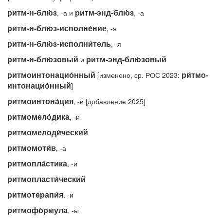
ритм-н-блю́з
ритм-энд-блю́з
, -а и
, -а
ритм-н-блю́з-исполне́ние
, -я
ритм-н-блю́з-исполни́тель
, -я
ритм-н-блю́зовый
ритм-энд-блю́зовый
и
ритмоинтонацио́нный
ри́тмо-
[изменено, ср. РОС 2023:
интонацио́нный
]
ритмоинтона́ция
, -и [добавление 2025]
ритмомело́дика
, -и
ритмомелоди́ческий
ритмомоти́в
, -а
ритмопла́стика
, -и
ритмопласти́ческий
ритмотерапи́я
, -и
ритмофо́рмула
, -ы