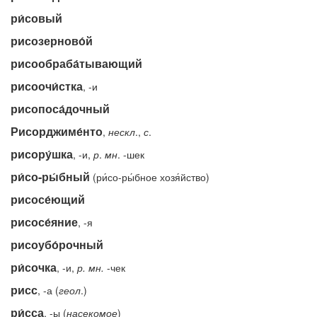
ри́совый
рисозерново́й
рисообраба́тывающий
рисоочи́стка
, -и
рисопоса́дочный
Рисорджиме́нто
,
нескл
.,
с
.
рисору́шка
, -и,
р
.
мн
. -шек
ри́со-ры́бный
(ри́со-ры́бное хозя́йство)
рисосе́ющий
рисосе́яние
, -я
рисоубо́рочный
ри́сочка
, -и,
р.
мн.
-чек
рисс
, -а (
геол
.)
ри́сса
, -ы (
насекомое
)