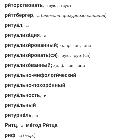
ри́торствовать
, -твую, -твует
ри́ттбергер
, -а (
элемент фигурного катания
)
ритуа́л
, -а
ритуализа́ция
, -и
ритуализи́рованный;
кр.
ф.
-ан, -ана
ритуализи́ровать(ся)
, -рую, -рует(ся)
ритуализо́ванный;
кр
.
ф
. -ан, -ана
ритуа́льно-мифологи́ческий
ритуа́льно-похоро́нный
ритуа́льность
, -и
ритуа́льный
ритурне́ль
, -я
Ритц
ме́тод Ри́тца
, -а:
риф
, -а (
мор.
)