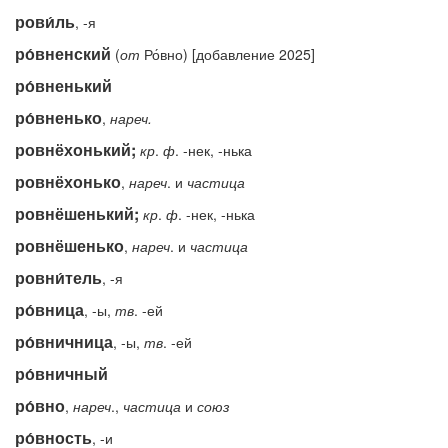
рови́ль
, -я
ро́вненский
(
от
Ро́вно) [добавление 2025]
ро́вненький
ро́вненько
,
нареч.
ровнёхонький;
кр
.
ф
. -нек, -нька
ровнёхонько
,
нареч
. и
частица
ровнёшенький;
кр
.
ф
. -нек, -нька
ровнёшенько
,
нареч
. и
частица
ровни́тель
, -я
ро́вница
, -ы,
тв
. -ей
ро́вничница
, -ы,
тв
. -ей
ро́вничный
ро́вно
,
нареч
.,
частица
и
союз
ро́вность
, -и