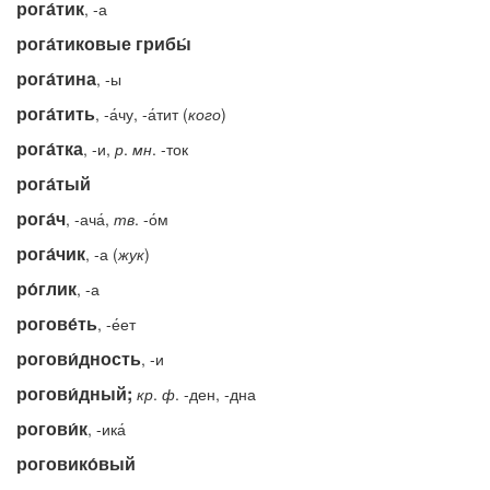
рога́тик
, -а
рога́тиковые грибы́
рога́тина
, -ы
рога́тить
, -а́чу, -а́тит (
кого
)
рога́тка
, -и,
р
.
мн
. -ток
рога́тый
рога́ч
, -ача́,
тв
. -о́м
рога́чик
, -а (
жук
)
ро́глик
, -а
рогове́ть
, -е́ет
рогови́дность
, -и
рогови́дный;
кр
.
ф
. -ден, -дна
рогови́к
, -ика́
роговико́вый