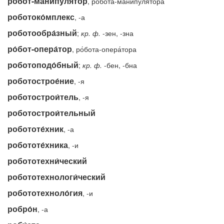
ро́бот-манипуля́тор
, ро́бота-манипуля́тора
роботоко́мплекс
, -а
роботообра́зный
;
кр.
ф.
-зен, -зна
ро́бот-опера́тор
, ро́бота-опера́тора
роботоподо́бный
;
кр.
ф.
-бен, -бна
роботострое́ние
, -я
роботострои́тель
, -я
роботострои́тельный
робототе́хник
, -а
робототе́хника
, -и
робототехни́ческий
робототехнологи́ческий
робототехноло́гия
, -и
робро́н
, -а