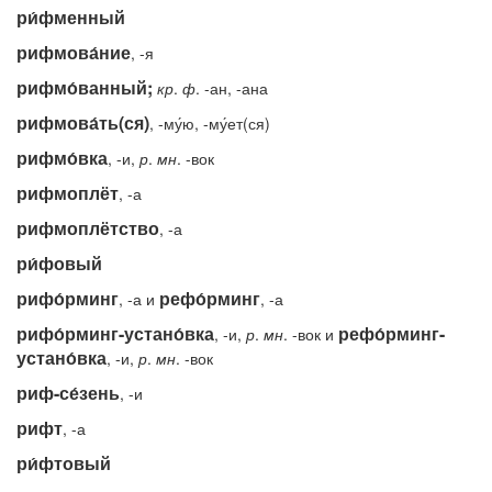
ри́фменный
рифмова́ние
, -я
рифмо́ванный;
кр
.
ф
. -ан, -ана
рифмова́ть(ся)
, -му́ю, -му́ет(ся)
рифмо́вка
, -и,
р
.
мн
. -вок
рифмоплёт
, -а
рифмоплётство
, -а
ри́фовый
рифо́рминг
рефо́рминг
, -а и
, -а
рифо́рминг-устано́вка
рефо́рминг-
, -и,
р
.
мн
. -вок и
устано́вка
, -и,
р
.
мн
. -вок
риф-се́зень
, -и
рифт
, -а
ри́фтовый