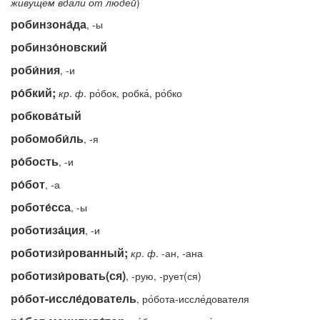
живущем
вдали
от
людей
)
робинзона́да
, -ы
робинзо́новский
роби́ния
, -и
ро́бкий;
кр
.
ф
. ро́бок, робка́, ро́бко
робкова́тый
робомоби́ль
, -я
ро́бость
, -и
ро́бот
, -а
роботе́сса
, -ы
роботиза́ция
, -и
роботизи́рованный;
кр
.
ф
. -ан, -ана
роботизи́ровать(ся)
, -рую, -рует(ся)
ро́бот-иссле́дователь
, ро́бота-иссле́дователя