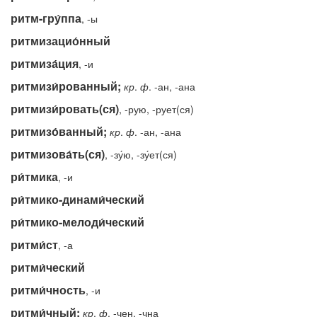
ритм-гру́ппа
, -ы
ритмизацио́нный
ритмиза́ция
, -и
ритмизи́рованный;
кр
.
ф
. -ан, -ана
ритмизи́ровать(ся)
, -рую, -рует(ся)
ритмизо́ванный;
кр
.
ф
. -ан, -ана
ритмизова́ть(ся)
, -зу́ю, -зу́ет(ся)
ри́тмика
, -и
ри́тмико-динами́ческий
ри́тмико-мелоди́ческий
ритми́ст
, -а
ритми́ческий
ритми́чность
, -и
ритми́чный;
кр
.
ф
. -чен, -чна