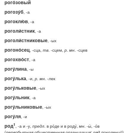
рого́зовый
рогозу́б
, -а
рогоклю́в
, -а
роголи́стник
, -а
роголи́стниковые
, -ых
рогоно́сец
, -сца,
тв
. -сцем,
р
.
мн
. -сцев
рогохво́ст
, -а
рогу́лина
, -ы
рогу́лька
, -и,
р
.
мн
. -лек
рогу́льковые
, -ых
рогу́льник
, -а
рогу́льниковые
, -ых
рогу́ля
, -и
1
род
, -а и -у,
предл
. в ро́де и в роду́,
мн
. -ы́, -о́в
(
первобытная
общественная
организация
;
ряд поколений
)