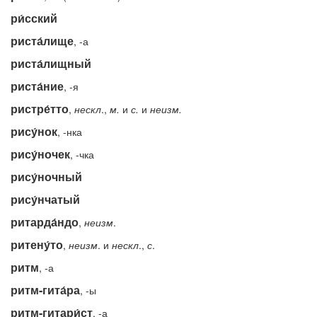
ри́сский
риста́лище
, -а
риста́лищный
риста́ние
, -я
ристре́тто
,
нескл
.,
м.
и
с.
и
неизм.
рису́нок
, -нка
рису́ночек
, -чка
рису́ночный
рису́нчатый
ритарда́ндо
,
неизм
.
ритену́то
,
неизм
. и
нескл
.,
с
.
ритм
, -а
ритм-гита́ра
, -ы
ритм-гитари́ст
, -а