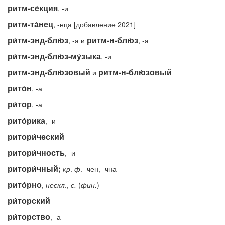
ритм-се́кция
, -и
ритм-та́нец
, -нца [добавление 2021]
ри́тм-энд-блю́з
ритм-н-блю́з
, -а и
, -а
ри́тм-энд-блю́з-му́зыка
, -и
ритм-энд-блю́зовый
ритм-н-блю́зовый
и
рито́н
, -а
ри́тор
, -а
рито́рика
, -и
ритори́ческий
ритори́чность
, -и
ритори́чный;
кр
.
ф
. -чен, -чна
рито́рно
,
нескл
.,
с.
(
фин.
)
ри́торский
ри́торство
, -а