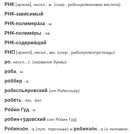
РНК
[эрэнка́],
нескл
.,
ж
. (
сокр
.: рибонуклеиновая кислота)
РНК-зави́симый
РНК-полимера́за
, -ы
РНК-полиме́ры
, -ов
РНК-содержа́щий
РНП
[эрэнпэ́],
нескл
.,
мн.
(
сокр.
: рибонуклеопротеиды)
ро
,
нескл
.,
с
. (
название
буквы
)
ро́ба
, -ы
ро́ббер
, -а
робеспье́ровский
(
от
Робеспье́р)
робе́ть
, -е́ю, -е́ет
Ро́бин Гу́д
, -а
ро́бин-гу́довский
(
от
Ро́бин Гу́д)
Робинзо́н
робинзо́н
, -а (
лит
.
персонаж
) и
, -а (
о
человеке
,