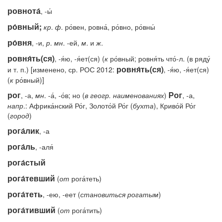
ровнота́
, -ы́
ро́вный;
кр
.
ф
. ро́вен, ровна́, ро́вно, ро́вны́
ро́вня
, -и,
р
.
мн
. -ей,
м
. и
ж
.
ровня́ть(ся)
, -я́ю, -я́ет(ся) (
к
ро́вный; ровня́ть что́-л. (в ряду́
ровня́ть(ся)
и т. п.) [изменено, ср. РОС 2012:
, -я́ю, -я́ет(ся)
(
к
ро́вный)]
рог
Рог
, -а,
мн
. -а́, -о́в; но (
в
геогр.
наименованиях
)
, -а,
напр
.: Африка́нский Ро́г, Золото́й Ро́г (
бухта
), Криво́й Ро́г
(
город
)
рога́лик
, -а
рога́ль
, -аля́
рога́стый
рога́тевший
(
от
рога́теть)
рога́теть
, -ею, -еет (
становиться
рогатым
)
рога́тивший
(
от
рога́тить)