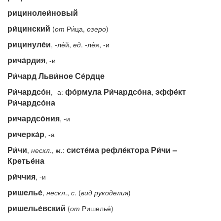
рицинолеи́новый
ри́цинский
(
от
Ри́ца,
озеро
)
рицинуле́и
, -ле́й,
ед
. -ле́я, -и
рича́рдия
, -и
Ри́чард Льви́ное Се́рдце
Ри́чардсо́н
фо́рмула Ри́чардсо́на
эффе́кт
, -а:
,
Ри́чардсо́на
ричардсо́ния
, -и
ричерка́р
, -а
Ри́чи
систе́ма рефле́ктора Ри́чи –
,
нескл
.,
м.
:
Кретье́на
ри́ччия
, -и
ришелье́
,
нескл
.,
с
. (
вид
рукоделия
)
ришелье́вский
(
от
Ришелье́)