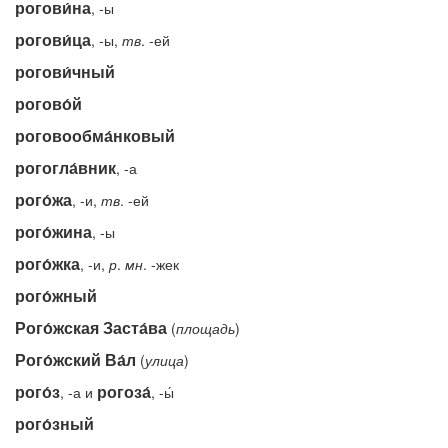
рогови́на
, -ы
рогови́ца
, -ы,
тв
. -ей
рогови́чный
рогово́й
роговообма́нковый
рогогла́вник
, -а
рого́жа
, -и,
тв
. -ей
рого́жина
, -ы
рого́жка
, -и,
р
.
мн
. -жек
рого́жный
Рого́жская Заста́ва
(
площадь
)
Рого́жский Ва́л
(
улица
)
рого́з
рогоза́
, -а и
, -ы́
рого́зный