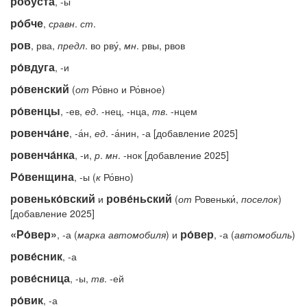
робу́ста
, -ы
ро́бче
,
сравн
.
ст
.
ров
, рва,
предл
. во рву́,
мн
. рвы, рвов
ро́вдуга
, -и
ро́венский
(
от
Ро́вно и Ро́вное)
ро́венцы
, -ев,
ед
. -нец, -нца,
тв
. -нцем
ровенча́не
, -а́н,
ед
. -а́нин, -а [добавление 2025]
ровенча́нка
, -и,
р
.
мн
. -нок [добавление 2025]
Ро́венщина
, -ы (
к
Ро́вно)
ровенько́вский
рове́ньский
и
(
от
Ровеньки́,
поселок
)
[добавление 2025]
«Ро́вер»
ро́вер
, -а (
марка
автомобиля
) и
, -а (
автомобиль
)
рове́сник
, -а
рове́сница
, -ы,
тв
. -ей
ро́вик
, -а