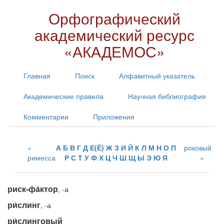
Орфографический
академический ресурс
«АКАДЕМОС»
Главная
Поиск
Алфавитный указатель
Академические правила
Научная библиография
Комментарии
Приложения
А
Б
В
Г
Д
Е(Ё)
Ж
З
И
Й
К
Л
М
Н
О
П
роковый
римесса
Р
С
Т
У
Ф
Х
Ц
Ч
Ш
Щ
Ы
Э
Ю
Я
риск-фа́ктор
, -а
ри́слинг
, -а
ри́слинговый