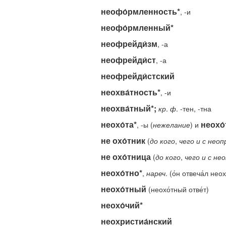
неофо́рмленность*
, -и
неофо́рмленный*
неофрейди́зм
, -а
неофрейди́ст
, -а
неофрейди́стский
неохва́тность*
, -и
неохва́тный*;
кр
.
ф
. -тен, -тна
неохо́та*
неохо́
, -ы (
нежелание
) и
не охо́тник
(
до
кого
,
чего
и
с
неоп
не охо́тница
(
до
кого
,
чего
и
с
нео
неохо́тно*
,
нареч
. (о́н отвеча́л неох
неохо́тный
(неохо́тный отве́т)
неохо́чий*
неохристиа́нский