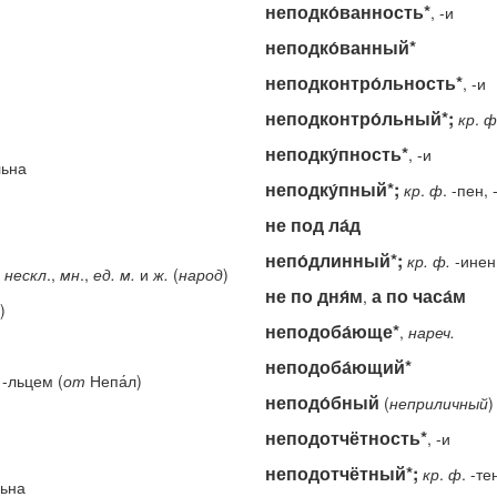
неподко́ванность*
, -и
неподко́ванный*
неподконтро́льность*
, -и
неподконтро́льный*;
кр
.
ф
неподку́пность*
, -и
льна
неподку́пный*;
кр
.
ф
. -пен,
не под ла́д
непо́длинный*;
кр.
ф.
-инен
и
нескл
.,
мн
.,
ед.
м.
и
ж.
(
народ
)
не по дня́м
а по часа́м
,
)
неподоба́юще*
,
нареч.
неподоба́ющий*
 -льцем (
от
Непа́л)
неподо́бный
(
неприличный
)
неподотчётность*
, -и
неподотчётный*;
кр
.
ф
. -те
льна