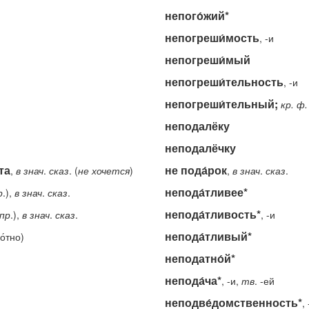
непого́жий*
непогреши́мость
, -и
непогреши́мый
непогреши́тельность
, -и
непогреши́тельный;
кр.
ф.
неподалёку
неподалёчку
та
не пода́рок
,
в
знач
.
сказ
. (
не
хочется
)
,
в
знач
.
сказ
.
непода́тливее*
р
.),
в
знач
.
сказ
.
непода́тливость*
пр
.),
в
знач
.
сказ
.
, -и
непода́тливый*
о́тно)
неподатно́й*
непода́ча*
, -и,
тв
. -ей
неподве́домственность*
,