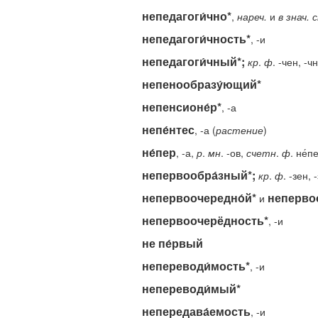
непедагоги́чно*
,
нареч.
и
в
знач.
с
непедагоги́чность*
, -и
непедагоги́чный*;
кр
.
ф
. -чен, -ч
непенообразу́ющий*
непенсионе́р*
, -а
непе́нтес
, -а (
растение
)
не́пер
, -а,
р
.
мн
. -ов,
счетн
.
ф
. не́п
непервообра́зный*;
кр
.
ф
. -зен, 
непервоочередно́й*
неперво
и
непервоочерёдность*
, -и
не пе́рвый
непереводи́мость*
, -и
непереводи́мый*
непередава́емость
, -и