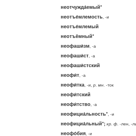
неотчужда́емый*
неотъе́млемость
, -и
неотъе́млемый
неотъёмный*
неофаши́зм
, -а
неофаши́ст
, -а
неофаши́стский
неофи́т
, -а
неофи́тка
, -и,
р
.
мн
. -ток
неофи́тский
неофи́тство
, -а
неофициа́льность*
, -и
неофициа́льный*;
кр
.
ф
. -лен, -л
неофо́бия
, -и