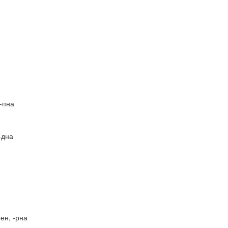
 -пна
 -дна
рен, -рна