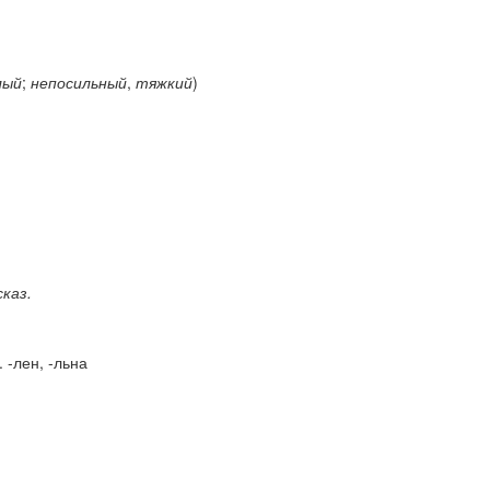
лый
;
непосильный
,
тяжкий
)
сказ.
. -лен, -льна