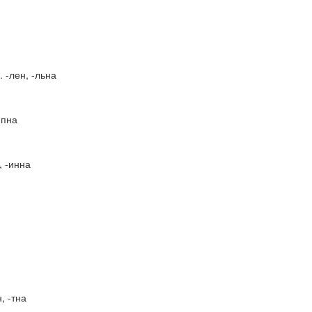
. -лен, -льна
 -пна
, -инна
н, -тна