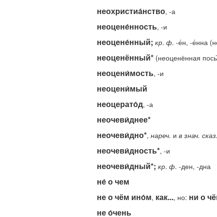
неохристиа́нство
, -а
неоцене́нность
, -и
неоцене́нный;
кр
.
ф
. -е́н, -е́нна 
неоценённый*
(неоценённая посы
неоцени́мость
, -и
неоцени́мый
неоцерато́д
, -а
неочеви́днее*
неочеви́дно*
,
нареч.
и
в
знач.
сказ
неочеви́дность*
, -и
неочеви́дный*;
кр
.
ф
. -ден, -дна
не́ о чем
не о чём ино́м
как...
ни о чё
,
, но:
не о́чень