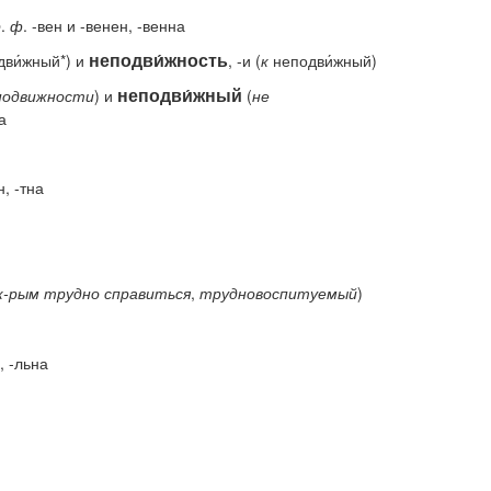
р
.
ф
. -вен и -венен, -венна
неподви́жность
ви́жный*) и
, -и (
к
неподви́жный)
неподви́жный
подвижности
) и
(
не
а
н, -тна
к-рым
трудно
справиться
,
трудновоспитуемый
)
н, -льна