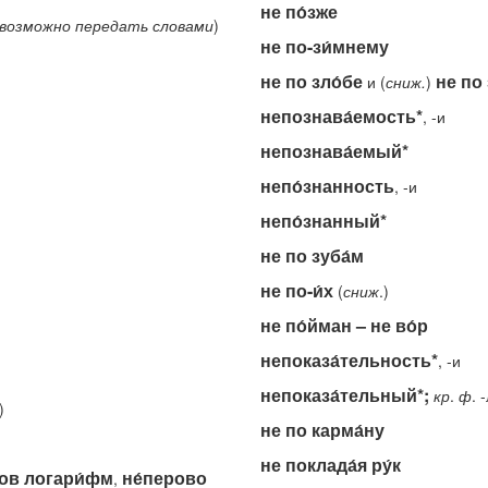
не по́зже
возможно
передать
словами
)
не по-зи́мнему
не по зло́бе
не по 
и (
сниж.
)
непознава́емость*
, -и
непознава́емый*
непо́знанность
, -и
непо́знанный*
не по зуба́м
не по-и́х
(
сниж
.)
не по́йман – не во́р
непоказа́тельность*
, -и
непоказа́тельный*;
кр
.
ф
. 
)
не по карма́ну
не поклада́я ру́к
ров логари́фм
не́перово
,