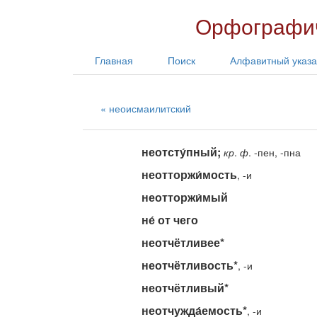
Орфографич
Главная
Поиск
Алфавитный указа
неоисмаилитский
неотсту́пный;
кр
.
ф
. -пен, -пна
неотторжи́мость
, -и
неотторжи́мый
не́ от чего
неотчётливее*
неотчётливость*
, -и
неотчётливый*
неотчужда́емость*
, -и