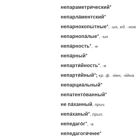
непараметри́ческий*
непарла́ментский*
непарнокопы́тные*
, -ых,
ед
. -ное
непарнопа́лые*
, -ых
непа́рность*
, -и
непа́рный*
непарти́йность*
, -и
непарти́йный*;
кр
.
ф
. -и́ен, -и́йна
непарциа́льный*
непатенто́ванный*
не па́ханный
,
прич
.
непа́ханый*
,
прил
.
непедаго́г*
, -а
непедагоги́чнее*