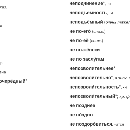
неподчине́ние*
, -я
каз.
неподъёмность
, -и
неподъёмный
(
очень
тяже
на
не по-его́
(
сниж
.)
не по-её
(
сниж
.)
не по-же́нски
не по заслу́гам
ер
непозволи́тельнее*
-зна
непозволи́тельно
*,
в
знач.
очерёдный*
непозволи́тельность*
, -и
непозволи́тельный*;
кр
.
ф
не поздне́е
не по́здно
не поздоро́виться
, -ится