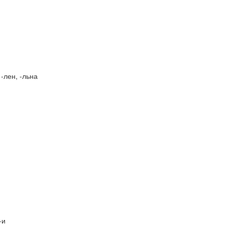
-лен, -льна
 -и