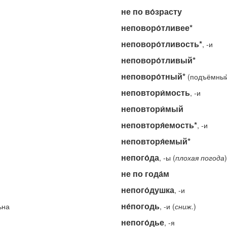
не по во́зрасту
неповоро́тливее*
неповоро́тливость*
, -и
неповоро́тливый*
неповоро́тный*
(подъёмный 
неповтори́мость
, -и
неповтори́мый
неповторя́емость*
, -и
неповторя́емый*
непого́да
, -ы (
плохая
погода
)
не по года́м
непого́душка
, -и
не́погодь
ьна
, -и (
сниж.
)
непого́дье
, -я