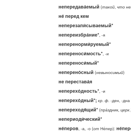
непередава́емый
(
такой
,
что
не
не́ перед кем
неперезапи́сываемый*
непереизбра́ние*
, -я
неперенорми́руемый*
непереноси́мость*
, -и
непереноси́мый*
неперено́сный
(
невыносимый
)
не перестава́я
неперехо́дность*
, -и
неперехо́дный*;
кр
.
ф
. -ден, -дна
непереходя́щий*
(пра́здник,
церк
.
непериоди́ческий*
не́перов
не́пе
, -а, -о (
от
Не́пер):