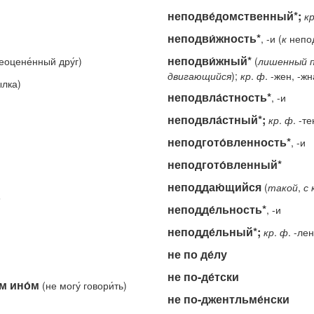
неподве́домственный*;
к
неподви́жность*
, -и (
к
непод
неподви́жный*
(неоцене́нный дру́г)
(
лишенный
двигающийся
);
кр
.
ф
. -жен, -жн
́лка)
неподвла́стность*
, -и
неподвла́стный*;
кр
.
ф
. -те
неподгото́вленность*
, -и
неподгото́вленный*
неподдаю́щийся
(
такой
,
с
.
неподде́льность*
, -и
неподде́льный*;
кр
.
ф
. -ле
не по де́лу
не по-де́тски
м ино́м
(не могу́ говори́ть)
не по-джентльме́нски