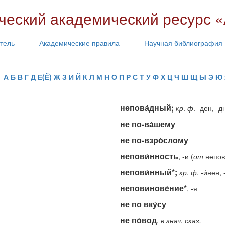
еский академический ресурс
тель
Академические правила
Научная библиография
А
Б
В
Г
Д
Е(Ё)
Ж
З
И
Й
К
Л
М
Н
О
П
Р
С
Т
У
Ф
Х
Ц
Ч
Ш
Щ
Ы
Э
Ю
непова́дный;
кр
.
ф
. -ден, -д
не по-ва́шему
не по-взро́слому
непови́нность
, -и (
от
непов
непови́нный*;
кр
.
ф
. -и́нен
неповинове́ние*
, -я
не по вку́су
не по́вод
,
в
знач.
сказ.