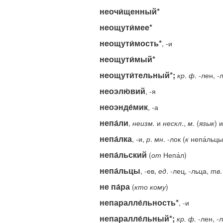
неочи́щенный*
неощути́мее*
неощути́мость*
, -и
неощути́мый*
неощути́тельный*;
кр
.
ф
. -лен, -
неоэлю́вий
, -я
неоэнде́мик
, -а
непа́ли
,
неизм.
и
нескл
.,
м.
(
язык
) 
непа́лка
, -и,
р
.
мн
. -лок (
к
непа́льцы
непа́льский
(
от
Непа́л)
непа́льцы
, -ев,
ед
. -лец, -льца,
тв
.
не па́ра
(
кто
кому
)
непаралле́льность*
, -и
непаралле́льный*;
кр.
ф.
-лен, -