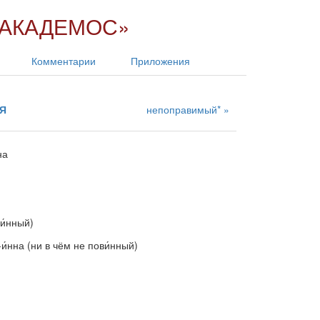
 «АКАДЕМОС»
Комментарии
Приложения
Я
непоправимый*
на
и́нный)
, -и́нна (ни в чём не пови́нный)