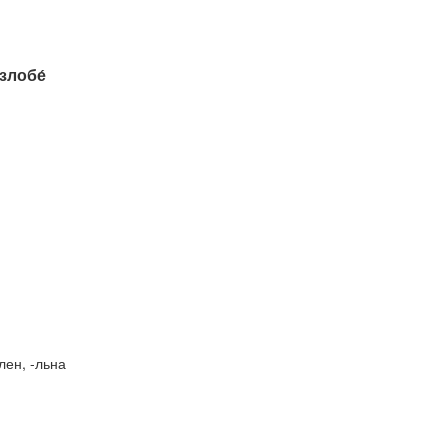
злобе́
-лен, -льна