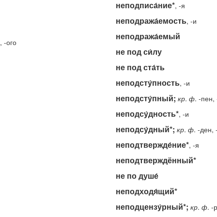
неподписа́ние*
, -я
неподража́емость
, -и
неподража́емый
, -ого
не под си́лу
не под ста́ть
неподсту́пность
, -и
неподсту́пный;
кр
.
ф
. -пен,
неподсу́дность*
, -и
неподсу́дный*;
кр
.
ф
. -ден,
неподтвержде́ние*
, -я
неподтверждённый*
не по душе́
неподходя́щий*
неподцензу́рный*;
кр
.
ф
. -