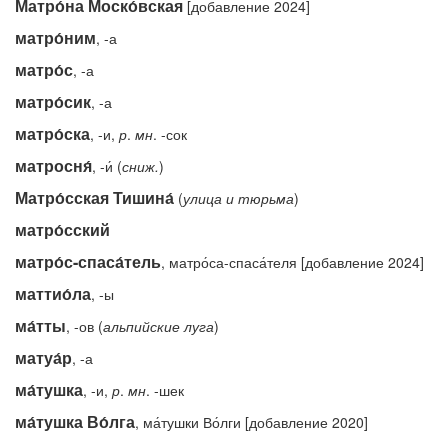
Матро́на Моско́вская
[добавление 2024]
матро́ним
, -а
матро́с
, -а
матро́сик
, -а
матро́ска
, -и,
р
.
мн
. -сок
матросня́
, -и́ (
сниж.
)
Матро́сская Тишина́
(
улица
и
тюрьма
)
матро́сский
матро́с-спаса́тель
, матро́са-спаса́теля [добавление 2024]
маттио́ла
, -ы
ма́тты
, -ов (
альпийские
луга
)
матуа́р
, -а
ма́тушка
, -и,
р
.
мн
. -шек
ма́тушка Во́лга
, ма́тушки Во́лги [добавление 2020]