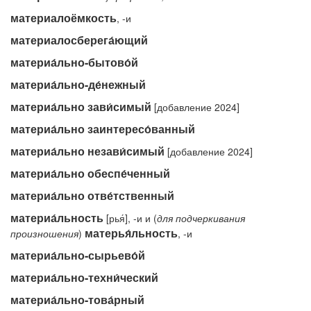
материалоёмкость
, -и
материалосберега́ющий
материа́льно-бытово́й
материа́льно-де́нежный
материа́льно зави́симый
[добавление 2024]
материа́льно заинтересо́ванный
материа́льно незави́симый
[добавление 2024]
материа́льно обеспе́ченный
материа́льно отве́тственный
материа́льность
[рья́], -и и (
для подчеркивания
матерья́льность
произношения
)
, -и
материа́льно-сырьево́й
материа́льно-техни́ческий
материа́льно-това́рный