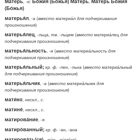
Ма́терь
Бо́жия (Бо́жья) Ма́терь
Ма́терь Бо́жия
, -и:
,
(Бо́жья)
матерья́л
, -а (
вместо
материа́л
для подчеркивания
произношения
)
матерья́лец
, -льца,
тв
. -льцем (
вместо
материа́лец
для
подчеркивания произношения
)
матерья́льность
, -и (
вместо
материа́льность
для
подчеркивания произношения
)
матерья́льный;
кр
.
ф
. -лен, -льна (
вместо
материа́льный
для подчеркивания произношения
)
матерья́льчик
, -а (
вместо
материа́льчик
для
подчеркивания произношения
)
мати́ко
,
нескл
.,
с
.
матине́
,
нескл
.,
с
.
матирова́ние
, -я
матиро́ванный;
кр
.
ф
. -ан, -ана
матирова́ть(ся)
, -ру́ю, -ру́ет(ся)