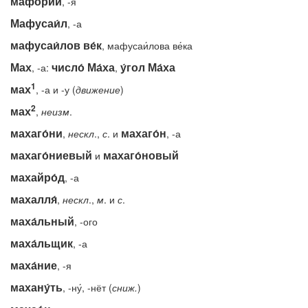
мафо́рий
, -я
Мафусаи́л
, -а
мафусаи́лов ве́к
, мафусаи́лова ве́ка
Мах
число́ Ма́ха
у́гол Ма́ха
, -а:
,
1
мах
, -а и -у (
движение
)
2
мах
,
неизм
.
махаго́ни
махаго́н
,
нескл
.,
с
. и
, -а
махаго́ниевый
махаго́новый
и
махайро́д
, -а
махалля́
,
нескл
.,
м
. и
с
.
маха́льный
, -ого
маха́льщик
, -а
маха́ние
, -я
махану́ть
, -ну́, -нёт (
сниж.
)