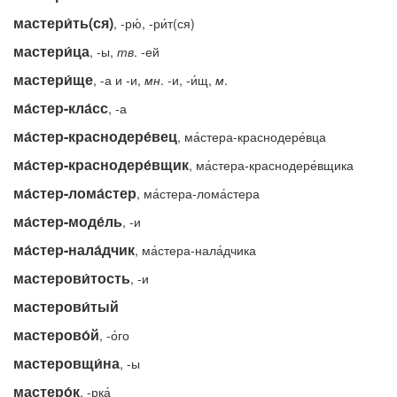
мастери́ть(ся)
, -рю́, -ри́т(ся)
мастери́ца
, -ы,
тв
. -ей
мастери́ще
, -а и -и,
мн
. -и, -и́щ,
м
.
ма́стер-кла́сс
, -а
ма́стер-краснодере́вец
, ма́стера-краснодере́вца
ма́стер-краснодере́вщик
, ма́стера-краснодере́вщика
ма́стер-лома́стер
, ма́стера-лома́стера
ма́стер-моде́ль
, -и
ма́стер-нала́дчик
, ма́стера-нала́дчика
мастерови́тость
, -и
мастерови́тый
мастерово́й
, -о́го
мастеровщи́на
, -ы
мастеро́к
, -рка́