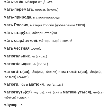
ма́ть-оте́ц
, ма́тери-отца́,
мн.
ма́ть-перема́ть
,
неизм.
(
сниж.
)
ма́ть-приро́да
, ма́тери-приро́ды
ма́ть Росси́я
, ма́тери Росси́и [добавление 2020]
ма́ть-стару́ха
, ма́тери-стару́хи
ма́ть сыра́ земля́
, ма́тери сыро́й земли́
ма́ть честна́я
,
межд.
матюга́льник
, -а (
сниж.
)
матюга́льщик
, -а (
сниж.
)
матюга́ть(ся)
матюка́ть(ся)
, -а́ю(сь), -а́ет(ся) и
, -а́ю(сь),
-а́ет(ся) (
сниж.
)
матюги́
матюки́
, -о́в и
, -о́в (
сниж.
)
матюгну́ть(ся)
матюкну́ть(ся)
, -ну́(сь), -нёт(ся) и
, -ну́(сь),
-нёт(ся) (
сниж.
)
ма́узер
, -а