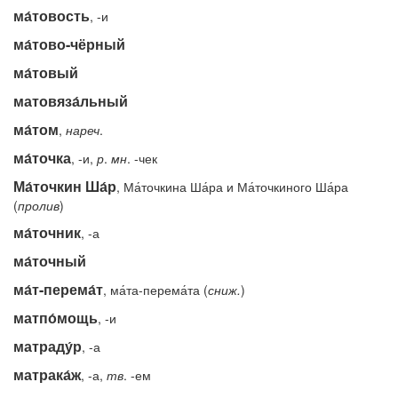
ма́товость
, -и
ма́тово-чёрный
ма́товый
матовяза́льный
ма́том
,
нареч
.
ма́точка
, -и,
р
.
мн
. -чек
Ма́точкин Ша́р
, Ма́точкина Ша́ра и Ма́точкиного Ша́ра
(
пролив
)
ма́точник
, -а
ма́точный
ма́т-перема́т
, ма́та-перема́та (
сниж.
)
матпо́мощь
, -и
матраду́р
, -а
матрака́ж
, -а,
тв
. -ем