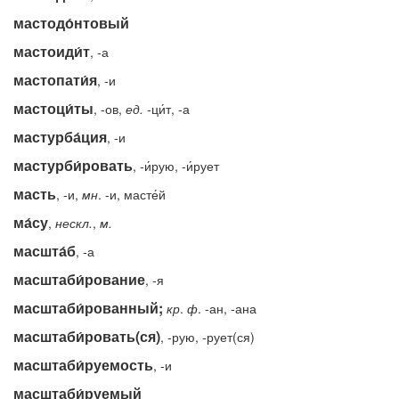
мастодо́нтовый
мастоиди́т
, -а
мастопати́я
, -и
мастоци́ты
, -ов,
ед.
-ци́т, -а
мастурба́ция
, -и
мастурби́ровать
, -и́рую, -и́рует
масть
, -и,
мн
. -и, масте́й
ма́су
,
нескл.
,
м.
масшта́б
, -а
масштаби́рование
, -я
масштаби́рованный;
кр
.
ф
. -ан, -ана
масштаби́ровать(ся)
, -рую, -рует(ся)
масштаби́руемость
, -и
масштаби́руемый