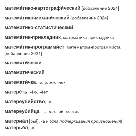
матема́тико-картографи́ческий
[добавление 2024]
матема́тико-механи́ческий
[добавление 2024]
матема́тико-статисти́ческий
матема́тик-прикладни́к
, матема́тика-прикладника́
матема́тик-программи́ст
, матема́тика-программи́ста
[добавление 2024]
математи́чески
математи́ческий
математи́чка
, -и,
р
.
мн
. -чек
матере́ть
, -е́ю, -е́ет
матереуби́йство
, -а
матереуби́йца
, -ы,
тв
. -ей,
м
. и
ж
.
материа́л
[рья́], -а и (
для подчеркивания произношения
)
матерья́л
, -а