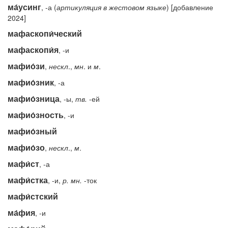
ма́усинг
, -а (
артикуляция в жестовом языке
) [добавление
2024]
мафаскопи́ческий
мафаскопи́я
, -и
мафио́зи
,
нескл
.,
мн
. и
м
.
мафио́зник
, -а
мафио́зница
, -ы,
тв.
-ей
мафио́зность
, -и
мафио́зный
мафио́зо
,
нескл
.,
м
.
мафи́ст
, -а
мафи́стка
, -и,
р.
мн.
-ток
мафи́стский
ма́фия
, -и