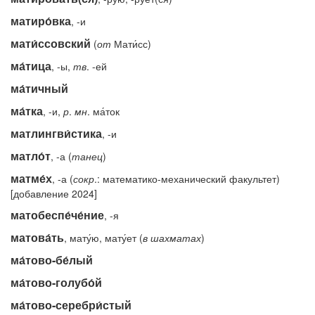
матиро́вка
, -и
мати́ссовский
(
от
Мати́сс)
ма́тица
, -ы,
тв
. -ей
ма́тичный
ма́тка
, -и,
р
.
мн
. ма́ток
матлингви́стика
, -и
матло́т
, -а (
танец
)
матме́х
, -а (
сокр
.: математико-механический факультет)
[добавление 2024]
матобеспе́че́ние
, -я
матова́ть
, мату́ю, мату́ет (
в
шахматах
)
ма́тово-бе́лый
ма́тово-голубо́й
ма́тово-серебри́стый