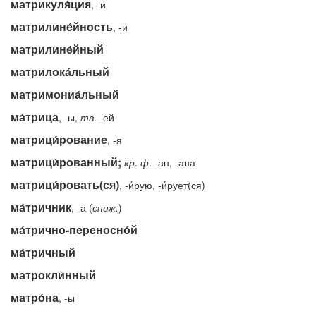
матрикуля́ция
, -и
матрилине́йность
, -и
матрилине́йный
матрилока́льный
матримониа́льный
ма́трица
, -ы,
тв
. -ей
матрици́рование
, -я
матрици́рованный;
кр
.
ф
. -ан, -ана
матрици́ровать(ся)
, -и́рую, -и́рует(ся)
ма́тричник
, -а (
сниж.
)
ма́трично-переносно́й
ма́тричный
матрокли́нный
матро́на
, -ы