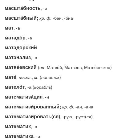
масшта́бность
, -и
масшта́бный;
кр
.
ф
. -бен, -бна
мат
, -а
матадо́р
, -а
матадо́рский
матана́лиз
, -а
матве́евский
(
от
Матве́й, Матве́ев, Матве́евское)
мате́
,
нескл
.,
м
. (
напиток
)
матело́т
, -а (
корабль
)
математиза́ция
, -и
математизи́рованный;
кр
.
ф
. -ан, -ана
математизи́ровать(ся)
, -рую, -рует(ся)
матема́тик
, -а
матема́тика
, -и