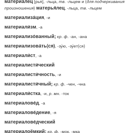
материа́лец
[рья́], -льца,
тв
. -льцем и (
для подчеркивания
матерья́лец
произношения
)
, -льца,
тв
. -льцем
материализа́ция
, -и
материали́зм
, -а
материализо́ванный;
кр
.
ф
. -ан, -ана
материализова́ть(ся)
, -зу́ю, -зу́ет(ся)
материали́ст
, -а
материалисти́ческий
материалисти́чность
, -и
материалисти́чный;
кр
.
ф
. -чен, -чна
материали́стка
, -и,
р
.
мн
. -ток
материалове́д
, -а
материалове́дение
, -я
материалове́дческий
материалоёмкий;
кр
.
ф
. -мок, -мка