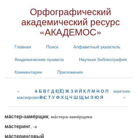
Орфографический
академический ресурс
«АКАДЕМОС»
Главная
Поиск
Алфавитный указатель
Академические правила
Научная библиография
Комментарии
Приложения
А
Б
В
Г
Д
Е(Ё)
Ж
З
И
Й
К
Л
М
Н
О
П
маятник
маскировочка
Р
С
Т
У
Ф
Х
Ц
Ч
Ш
Щ
Ы
Э
Ю
Я
ма́стер-заме́рщик
, ма́стера-заме́рщика
ма́стеринг
, -а
ма́стеринговый