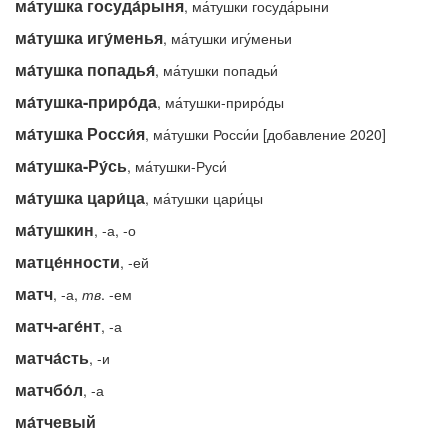
ма́тушка госуда́рыня
, ма́тушки госуда́рыни
ма́тушка игу́менья
, ма́тушки игу́меньи
ма́тушка попадья́
, ма́тушки попадьи́
ма́тушка-приро́да
, ма́тушки-приро́ды
ма́тушка Росси́я
, ма́тушки Росси́и [добавление 2020]
ма́тушка-Ру́сь
, ма́тушки-Руси́
ма́тушка цари́ца
, ма́тушки цари́цы
ма́тушкин
, -а, -о
матце́нности
, -ей
матч
, -а,
тв
. -ем
матч-аге́нт
, -а
матча́сть
, -и
матчбо́л
, -а
ма́тчевый