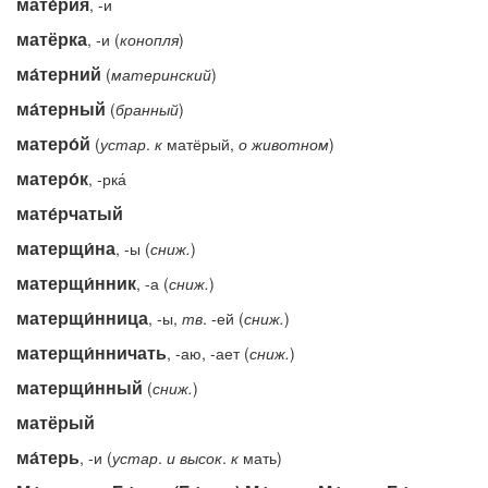
мате́рия
, -и
матёрка
, -и (
конопля
)
ма́терний
(
материнский
)
ма́терный
(
бранный
)
матеро́й
(
устар
.
к
матёрый,
о
животном
)
матеро́к
, -рка́
мате́рчатый
матерщи́на
, -ы (
сниж.
)
матерщи́нник
, -а (
сниж.
)
матерщи́нница
, -ы,
тв
. -ей (
сниж.
)
матерщи́нничать
, -аю, -ает (
сниж.
)
матерщи́нный
(
сниж.
)
матёрый
ма́терь
, -и (
устар
.
и
высок
.
к
мать)