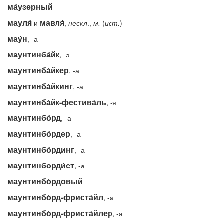
ма́узерный
мауля́
мавля́
и
,
нескл
.,
м.
(
ист.
)
мау́н
, -а
маунтинба́йк
, -а
маунтинба́йкер
, -а
маунтинба́йкинг
, -а
маунтинба́йк-фестива́ль
, -я
маунтинбо́рд
, -а
маунтинбо́рдер
, -а
маунтинбо́рдинг
, -а
маунтинборди́ст
, -а
маунтинбо́рдовый
маунтинбо́рд-фриста́йл
, -а
маунтинбо́рд-фриста́йлер
, -а