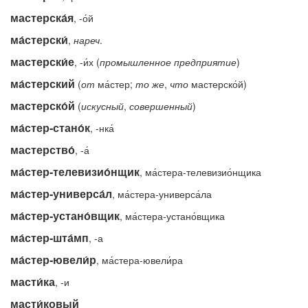
мастерска́я
, -о́й
ма́стерски́
,
нареч
.
мастерски́е
, -и́х (
промышленное
предприятие
)
ма́стерский
(
от
ма́стер;
то
же
,
что
мастерско́й)
мастерско́й
(
искусный
,
совершенный
)
ма́стер-стано́к
, -нка́
мастерство́
, -а́
ма́стер-телевизио́нщик
, ма́стера-телевизио́нщика
ма́стер-универса́л
, ма́стера-универса́ла
ма́стер-устано́вщик
, ма́стера-устано́вщика
ма́стер-шта́мп
, -а
ма́стер-ювели́р
, ма́стера-ювели́ра
масти́ка
, -и
масти́ковый