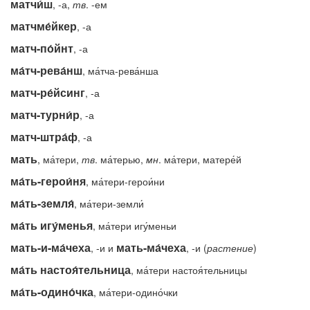
матчи́ш
, -а,
тв
. -ем
матчме́йкер
, -а
матч-по́йнт
, -а
ма́тч-рева́нш
, ма́тча-рева́нша
матч-ре́йсинг
, -а
матч-турни́р
, -а
матч-штра́ф
, -а
мать
, ма́тери,
тв
. ма́терью,
мн
. ма́тери, матере́й
ма́ть-герои́ня
, ма́тери-герои́ни
ма́ть-земля́
, ма́тери-земли́
ма́ть игу́менья
, ма́тери игу́меньи
мать-и-ма́чеха
мать-ма́чеха
, -и и
, -и (
растение
)
ма́ть настоя́тельница
, ма́тери настоя́тельницы
ма́ть-одино́чка
, ма́тери-одино́чки