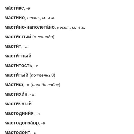
ма́стикс
, -а
масти́но
,
нескл
.,
м
. и
ж
.
масти́но-наполета́но
,
нескл
.,
м.
и
ж.
масти́стый
(
о
лошади
)
масти́т
, -а
масти́тный
масти́тость
, -и
масти́тый
(
почтенный
)
ма́сти́ф
, -а (
порода собак
)
мастихи́н
, -а
масти́чный
мастодини́я
, -и
мастодонза́вр
, -а
мастодо́нт
, -а