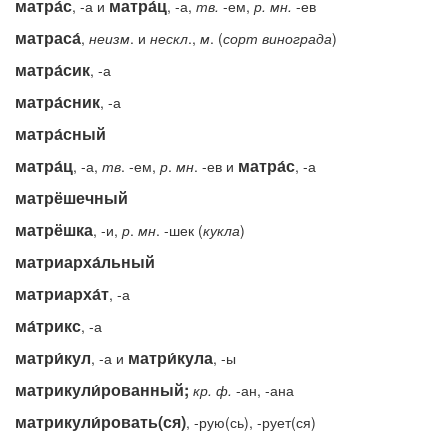
матра́с
матра́ц
, -а и
, -а,
тв.
-ем,
р.
мн.
-ев
матраса́
,
неизм
. и
нескл
.,
м
. (
сорт
винограда
)
матра́сик
, -а
матра́сник
, -а
матра́сный
матра́ц
матра́с
, -а,
тв
. -ем,
р
.
мн
. -ев и
, -а
матрёшечный
матрёшка
, -и,
р
.
мн
. -шек (
кукла
)
матриарха́льный
матриарха́т
, -а
ма́трикс
, -а
матри́кул
матри́кула
, -а и
, -ы
матрикули́рованный;
кр.
ф.
-ан, -ана
матрикули́ровать(ся)
, -рую(сь), -рует(ся)