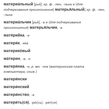
материа́льный
[рья́];
кр
.
ф
. -лен, -льна и (
для
матерья́льный;
подчеркивания произношения
)
кр
.
ф
. -лен,
-льна
материа́льчик
[рья́], -а и (
для подчеркивания
матерья́льчик
произношения
)
, -а
мате́рийка
, -и
матери́к
, -ика́
материко́вый
ма́терин
, -а, -о
матери́нка
, -и,
р.
мн.
-нок (
материнская
плата
компьютера
,
сниж.
)
матери́нски
матери́нский
матери́нство
, -а
матери́ть(ся)
, -рю́(сь), -ри́т(ся)