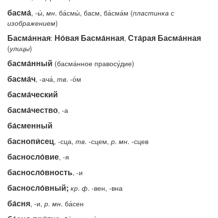
басма́
, -ы́,
мн
. ба́смы́, басм, ба́сма́м (
пластинка
с
изображением
)
Басма́нная
Но́вая Басма́нная
Ста́рая Басма́нная
:
,
(
улицы
)
басма́нный
(басма́нное правосу́дие)
басма́ч
, -ача́,
тв
. -о́м
басма́ческий
басма́чество
, -а
ба́сменный
баснопи́сец
, -сца,
тв
. -сцем,
р
.
мн
. -сцев
басносло́вие
, -я
басносло́вность
, -и
басносло́вный;
кр
.
ф
. -вен, -вна
ба́сня
, -и,
р
.
мн
. ба́сен