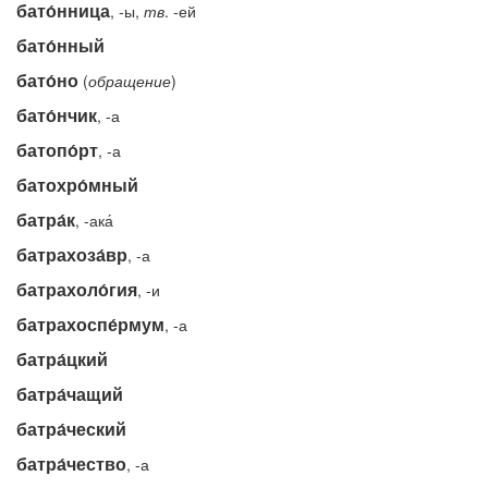
бато́нница
, -ы,
тв
. -ей
бато́нный
бато́но
(
обращение
)
бато́нчик
, -а
батопо́рт
, -а
батохро́мный
батра́к
, -ака́
батрахоза́вр
, -а
батрахоло́гия
, -и
батрахоспе́рмум
, -а
батра́цкий
батра́чащий
батра́ческий
батра́чество
, -а