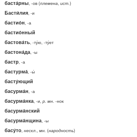
баста́рны
, -ов (
племена
,
ист.
)
Басти́лия
, -и
бастио́н
, -а
бастио́нный
бастова́ть
, -ту́ю, -ту́ет
бастона́да
, -ы
бастр
, -а
бастурма́
, -ы́
басту́ющий
басурма́н
, -а
басурма́нка
, -и,
р
.
мн
. -нок
басурма́нский
басурма́нщина
, -ы
басу́то
,
нескл
.,
мн.
(
народность
)