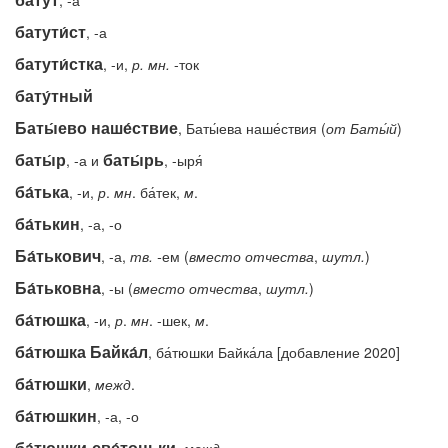
, -а
батути́ст
, -а
батути́стка
, -и,
р.
мн.
-ток
бату́тный
Баты́ево наше́ствие
, Баты́ева наше́ствия (
от Баты́й
)
баты́р
баты́рь
, -а и
, -ыря́
ба́тька
, -и,
р
.
мн
. ба́тек,
м
.
ба́тькин
, -а, -о
Ба́тькович
, -а,
тв.
-
ем (
вместо
отчества
,
шутл.
)
Ба́тьковна
, -ы (
вместо
отчества
,
шутл.
)
ба́тюшка
, -и,
р
.
мн
. -шек,
м
.
ба́тюшка Байка́л
, ба́тюшки Байка́ла [добавление 2020]
ба́тюшки
,
межд
.
ба́тюшкин
, -а, -о
ба́тюшки-све́тоньки