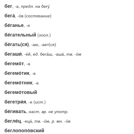
бег
, -а,
предл
. на бегу́
бега́
, -о́в (
состязание
)
бе́ганье
, -я
бе́гательный
(
зоол
.)
бе́гать(ся)
, -аю, -ает(ся)
бегаши́
, -е́й,
ед
. бега́ш, -аша́,
тв
. -о́м
бегемо́т
, -а
бегемо́тик
, -а
бегемо́тник
, -а
бегемо́товый
бегетри́я
, -и (
ист.
)
бе́гивать
,
наст.
вр.
не
употр.
бегле́ц
, -еца́,
тв
. -о́м,
р
.
мн
. -о́в
беглопопо́вский