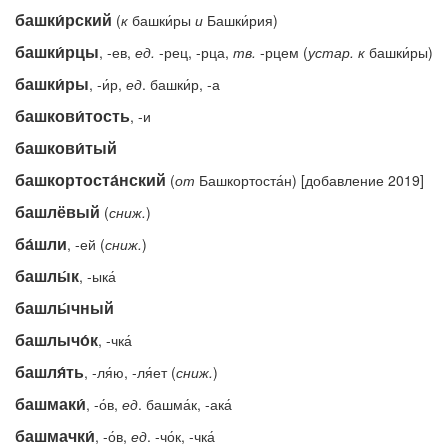
башки́рский
(
к
башки́ры
и
Башки́рия)
башки́рцы
, -ев,
ед.
-рец, -рца,
тв.
-рцем (
устар.
к
башки́ры)
башки́ры
, -и́р,
ед
. башки́р, -а
башкови́тость
, -и
башкови́тый
башкортоста́нский
(
от
Башкортоста́н) [добавление 2019]
башлёвый
(
сниж.
)
ба́шли
, -ей (
сниж.
)
башлы́к
, -ыка́
башлы́чный
башлычо́к
, -чка́
башля́ть
, -ля́ю, -ля́ет (
сниж.
)
башмаки́
, -о́в,
ед
. башма́к, -ака́
башмачки́
, -о́в,
ед
. -чо́к, -чка́