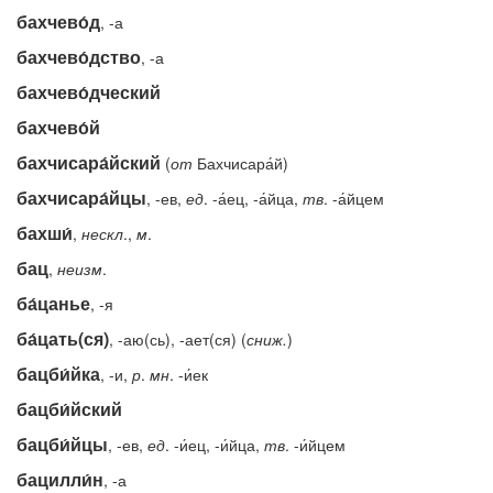
бахчево́д
, -а
бахчево́дство
, -а
бахчево́дческий
бахчево́й
бахчисара́йский
(
от
Бахчисара́й)
бахчисара́йцы
, -ев,
ед
. -а́ец, -а́йца,
тв
. -а́йцем
бахши́
,
нескл
.,
м
.
бац
,
неизм
.
ба́цанье
, -я
ба́цать(ся)
, -аю(сь), -ает(ся) (
сниж.
)
бацби́йка
, -и,
р
.
мн
. -и́ек
бацби́йский
бацби́йцы
, -ев,
ед
. -и́ец, -и́йца,
тв
. -и́йцем
бацилли́н
, -а