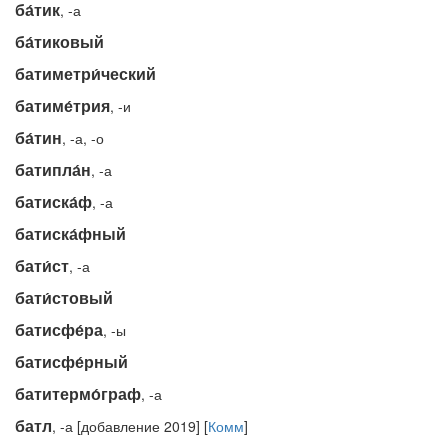
ба́тик
, -а
ба́тиковый
батиметри́ческий
батиме́трия
, -и
ба́тин
, -а, -о
батипла́н
, -а
батиска́ф
, -а
батиска́фный
бати́ст
, -а
бати́стовый
батисфе́ра
, -ы
батисфе́рный
батитермо́граф
, -а
батл
, -а [добавление 2019] [
Комм
]