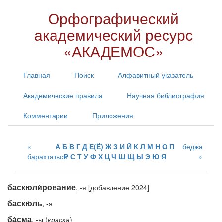
Орфографический
академический ресурс
«АКАДЕМОС»
Главная
Поиск
Алфавитный указатель
Академические правила
Научная библиография
Комментарии
Приложения
А
Б
В
Г
Д
Е(Ё)
Ж
З
И
Й
К
Л
М
Н
О
П
беджа
барахтаться
Р
С
Т
У
Ф
Х
Ц
Ч
Ш
Щ
Ы
Э
Ю
Я
баскюли́рование
, -я [добавление 2024]
баскю́ль
, -я
ба́сма
, -ы (
краска
)