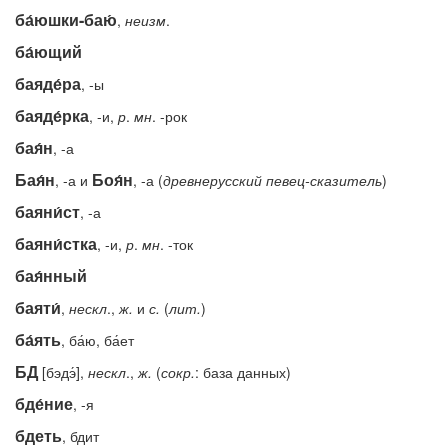
ба́юшки-баю́
,
неизм
.
ба́ющий
баяде́ра
, -ы
баяде́рка
, -и,
р
.
мн
. -рок
бая́н
, -а
Бая́н
Боя́н
, -а и
, -а (
древнерусский
певец-сказитель
)
баяни́ст
, -а
баяни́стка
, -и,
р
.
мн
. -ток
бая́нный
баяти́
,
нескл
.,
ж.
и
с.
(
лит.
)
ба́ять
, ба́ю, ба́ет
БД
[бэдэ́],
нескл
.,
ж.
(
сокр.
: база данных)
бде́ние
, -я
бдеть
, бдит