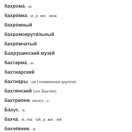
бахрома́
, -ы́
бахро́мка
, -и,
р
.
мн
. -мок
бахро́мный
бахромокрути́льный
бахро́мчатый
Бахру́шинский музе́й
бахтарма́
, -ы́
бахтиа́рский
бахтиа́ры
, -ов (
племенная
группа
)
бахти́нский
(
от
Бахти́н)
бахтрио́ни
,
нескл
.,
с
.
Ба́хус
, -а
бахча́
, -и́,
тв
. -о́й,
р
.
мн
. -е́й
бахче́вник
, -а