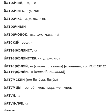
батра́чий
, -ья, -ье
батра́чить
, -чу, -чит
батра́чка
, -и,
р
.
мн
. -чек
батра́чный
батрачо́нок
, -нка,
мн
. -ча́та, -ча́т
ба́тский
(
геол.
)
баттерфляи́ст
, -а
баттерфляи́стка
, -и,
р
.
мн
. -ток
баттерфля́й
, -я (
стиль
плавания
) [изменено, ср. РОС 2012:
баттерфля́й
, -я (
способ плавания
)]
бату́мский
(
от
Бату́ми, Бату́м)
бату́мцы
, -ев,
ед
. -мец, -мца,
тв
. -мцем
бату́н
, -а
бату́н-лу́к
, -а
бату́т