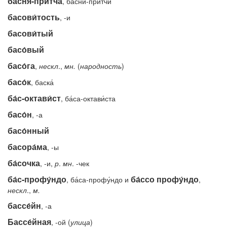
ба́сня-при́тча
, ба́сни-при́тчи
басови́тость
, -и
басови́тый
басо́вый
басо́га
,
нескл
.,
мн.
(
народность
)
басо́к
, баска́
ба́с-октави́ст
, ба́са-октави́ста
басо́н
, -а
басо́нный
басора́ма
, -ы
ба́сочка
, -и,
р
.
мн
. -чек
ба́с-профу́ндо
ба́ссо профу́ндо
, ба́са-профу́ндо и
,
нескл
.,
м.
бассе́йн
, -а
Бассе́йная
, -ой (
улица
)