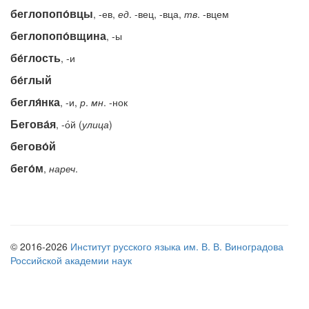
беглопопо́вцы
, -ев,
ед
. -вец, -вца,
тв
. -вцем
беглопопо́вщина
, -ы
бе́глость
, -и
бе́глый
бегля́нка
, -и,
р
.
мн
. -нок
Бегова́я
, -о́й (
улица
)
бегово́й
бего́м
,
нареч
.
© 2016-2026
Институт русского языка им. В. В. Виноградова
Российской академии наук
Электронная почта «Академоса»
academos-ros@yandex.ru