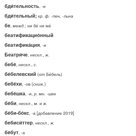
бди́тельность
, -и
бди́тельный;
кр
.
ф
. -лен, -льна
бе
,
межд
.; ни бе́ ни ме́
беатификацио́нный
беатифика́ция
, -и
Беатри́че
,
нескл
.,
ж
.
бебе́
,
нескл
.,
с
.
бе́белевский
(
от
Бе́бель)
бебе́хи
, -ов (
сниж.
)
бебе́шка
, -и,
р
.
мн
. -шек
бе́би
,
нескл
.,
м
. и
ж.
бе́би-бо́кс
, -а [добавление 2019]
бебиси́ттер
,
нескл
.,
ж.
бе́бут
, -а