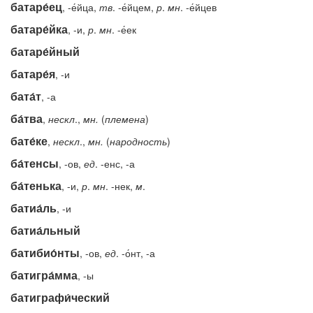
батаре́ец
, -е́йца,
тв
. -е́йцем,
р
.
мн
. -е́йцев
батаре́йка
, -и,
р
.
мн
. -е́ек
батаре́йный
батаре́я
, -и
бата́т
, -а
ба́тва
,
нескл
.,
мн.
(
племена
)
бате́ке
,
нескл
.,
мн.
(
народность
)
ба́тенсы
, -ов,
ед
. -енс, -а
ба́тенька
, -и,
р
.
мн
. -нек,
м
.
батиа́ль
, -и
батиа́льный
батибио́нты
, -ов,
ед
. -о́нт, -а
батигра́мма
, -ы
батиграфи́ческий