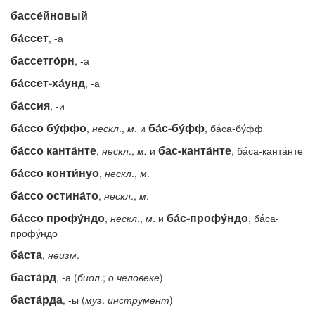
бассе́йновый
ба́ссет
, -а
бассетго́рн
, -а
ба́ссет-ха́унд
, -а
ба́ссия
, -и
ба́ссо бу́ффо
ба́с-бу́фф
,
нескл
.,
м
. и
, ба́са-бу́фф
ба́ссо канта́нте
бас-канта́нте
,
нескл
.,
м.
и
, ба́са-канта́нте
ба́ссо конти́нуо
,
нескл
.,
м
.
ба́ссо остина́то
,
нескл
.,
м
.
ба́ссо профу́ндо
ба́с-профу́ндо
,
нескл
.,
м
. и
, ба́са-
профу́ндо
ба́ста
,
неизм
.
баста́рд
, -а (
биол
.;
о
человеке
)
баста́рда
, -ы (
муз
.
инструмент
)