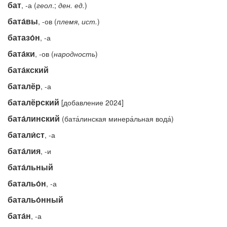
бат
, -а (
геол
.;
ден.
ед.
)
бата́вы
, -ов (
племя
,
ист.
)
батазо́н
, -а
бата́ки
, -ов (
народность
)
бата́кский
баталёр
, -а
баталёрский
[добавление 2024]
бата́линский
(бата́линская минера́льная вода́)
батали́ст
, -а
бата́лия
, -и
бата́льный
батальо́н
, -а
батальо́нный
бата́н
, -а