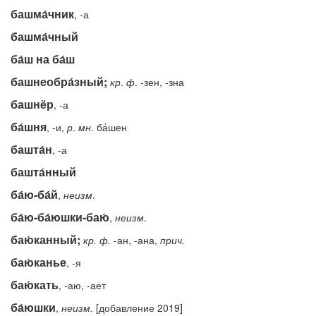
башма́чник
, -а
башма́чный
ба́ш на ба́ш
башнеобра́зный;
кр
.
ф
. -зен, -зна
башнёр
, -а
ба́шня
, -и,
р
.
мн
. ба́шен
башта́н
, -а
башта́нный
ба́ю-ба́й
,
неизм
.
ба́ю-ба́юшки-баю́
,
неизм
.
баю́канный;
кр.
ф.
-ан, -ана,
прич.
баю́канье
, -я
баю́кать
, -аю, -ает
ба́юшки
,
неизм.
[добавление 2019]