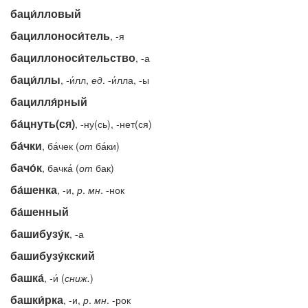
баци́лловый
бациллоноси́тель
, -я
бациллоноси́тельство
, -а
баци́ллы
, -и́лл,
ед
. -и́лла, -ы
бацилля́рный
ба́цнуть(ся)
, -ну(сь), -нет(ся)
ба́чки
, ба́чек (
от
ба́ки)
бачо́к
, бачка́ (
от
бак)
ба́шенка
, -и,
р
.
мн
. -нок
ба́шенный
башибузу́к
, -а
башибузу́кский
башка́
, -и́ (
сниж.
)
башки́рка
, -и,
р
.
мн
. -рок