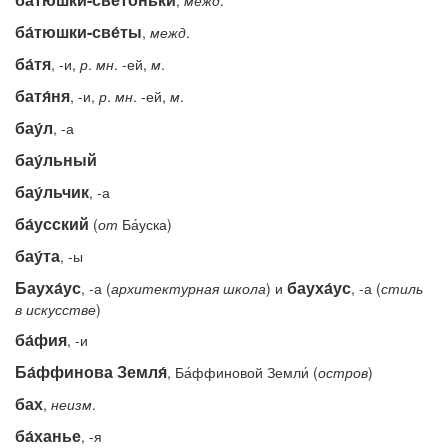
,
межд
.
ба́тюшки-све́ты
,
межд
.
ба́тя
, -и,
р
.
мн
. -ей,
м
.
батя́ня
, -и,
р
.
мн
. -ей,
м
.
бау́л
, -а
бау́льный
бау́льчик
, -а
ба́усский
(
от
Ба́уска)
бау́та
, -ы
Бауха́ус
бауха́ус
, -а (
архитектурная
школа
) и
, -а (
стиль
в
искусстве
)
ба́фия
, -и
Ба́ффинова Земля́
, Ба́ффиновой Земли́ (
остров
)
бах
,
неизм
.
ба́ханье
, -я