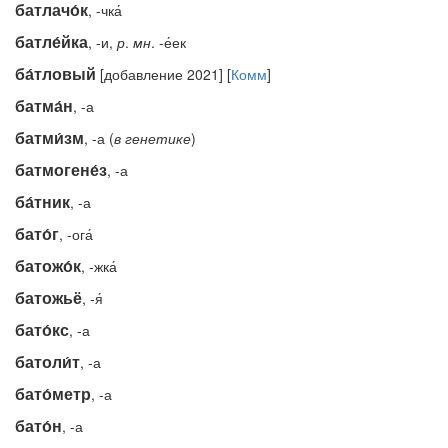
батлачо́к
, -чка́
батле́йка
, -и,
р
.
мн
. -е́ек
ба́тловый
[добавление 2021] [
Комм
]
батма́н
, -а
батми́зм
, -а (
в
генетике
)
батмогене́з
, -а
ба́тник
, -а
бато́г
, -ога́
батожо́к
, -жка́
батожьё
, -я́
бато́кс
, -а
батоли́т
, -а
бато́метр
, -а
бато́н
, -а