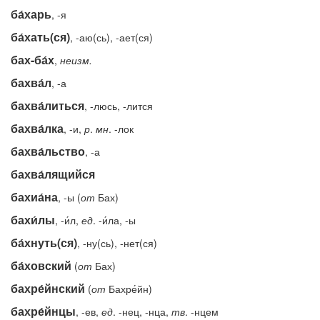
ба́харь
, -я
ба́хать(ся)
, -аю(сь), -ает(ся)
бах-ба́х
,
неизм.
бахва́л
, -а
бахва́литься
, -люсь, -лится
бахва́лка
, -и,
р
.
мн
. -лок
бахва́льство
, -а
бахва́лящийся
бахиа́на
, -ы (
от
Бах)
бахи́лы
, -и́л,
ед
. -и́ла, -ы
ба́хнуть(ся)
, -ну(сь), -нет(ся)
ба́ховский
(
от
Бах)
бахре́йнский
(
от
Бахре́йн)
бахре́йнцы
, -ев,
ед
. -нец, -нца,
тв
. -нцем