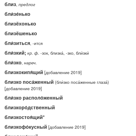
близ
,
предлог
бли́зе́нько
близёхонько
близёшенько
бли́зиться
, -ится
бли́зкий;
кр
.
ф
. -зок, близка́, -зко, бли́зки́
бли́зко
,
нареч
.
близкокипя́щий
[добавление 2019]
близко поса́женный
(бли́зко поса́женные глаза́)
[добавление 2019]
бли́зко располо́женный
близкоро́дственный
близкостоя́щий*
близкофо́кусный
[добавление 2019]