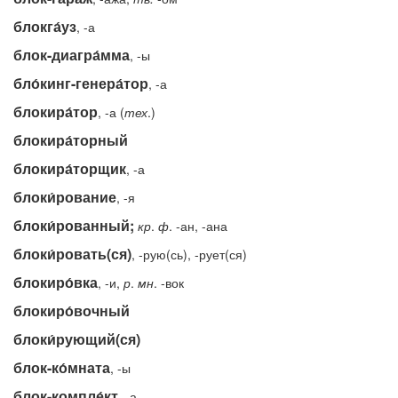
блокга́уз
, -а
блок-диагра́мма
, -ы
бло́кинг-генера́тор
, -а
блокира́тор
, -а (
тех
.)
блокира́торный
блокира́торщик
, -а
блоки́рование
, -я
блоки́рованный;
кр
.
ф
. -ан, -ана
блоки́ровать(ся)
, -рую(сь), -рует(ся)
блокиро́вка
, -и,
р
.
мн
. -вок
блокиро́вочный
блоки́рующий(ся)
блок-ко́мната
, -ы
блок-компле́кт
, -а