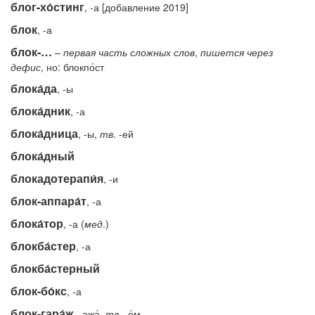
блог-хо́стинг
, -а [добавление 2019]
блок
, -а
блок-…
–
первая
часть
сложных
слов
,
пишется
через
дефис
, но: блокпо́ст
блока́да
, -ы
блока́дник
, -а
блока́дница
, -ы,
тв
. -ей
блока́дный
блокадотерапи́я
, -и
блок-аппара́т
, -а
блока́тор
, -а (
мед
.)
блокба́стер
, -а
блокба́стерный
блок-бо́кс
, -а
блок-гара́ж
, -ажа́,
тв.
-о́м