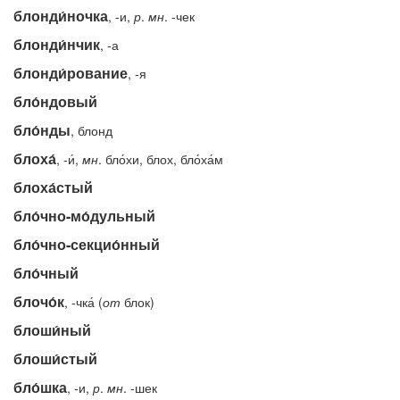
блонди́ночка
, -и,
р
.
мн
. -чек
блонди́нчик
, -а
блонди́рование
, -я
бло́ндовый
бло́нды
, блонд
блоха́
, -и́,
мн
. бло́хи, блох, бло́ха́м
блоха́стый
бло́чно-мо́дульный
бло́чно-секцио́нный
бло́чный
блочо́к
, -чка́ (
от
блок)
блоши́ный
блоши́стый
бло́шка
, -и,
р
.
мн
. -шек