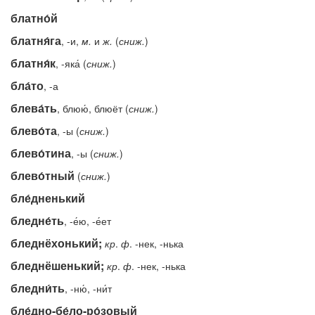
блатно́й
блатня́га
, -и,
м.
и
ж.
(
сниж.
)
блатня́к
, -яка́ (
сниж.
)
бла́то
, -а
блева́ть
, блюю́, блюёт (
сниж.
)
блево́та
, -ы (
сниж.
)
блево́тина
, -ы (
сниж.
)
блево́тный
(
сниж.
)
бле́дненький
бледне́ть
, -е́ю, -е́ет
бледнёхонький;
кр
.
ф
. -нек, -нька
бледнёшенький;
кр
.
ф
. -нек, -нька
бледни́ть
, -ню́, -ни́т
бле́дно-бе́ло-ро́зовый