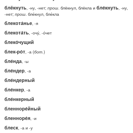
блёкнуть
бле́кнуть
, -ну, -нет;
прош
. блёкнул, блёкла и
, -ну,
-нет;
прош
. бле́кнул, бле́кла
блекота́нье
, -я
блекота́ть
, -очу́, -о́чет
блеко́чущий
блек-ро́т
, -а (
бот.
)
бле́нда
, -ы
бле́ндер
, -а
бле́ндерный
бле́нкер
, -а
бле́нкерный
бленноре́йный
бленноре́я
, -и
блеск
, -а и -у