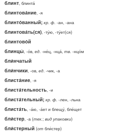
блинт
, блинта́
блинтова́ние
, -я
блинто́ванный;
кр
.
ф
. -ан, -ана
блинтова́ть(ся)
, -ту́ю, -ту́ет(ся)
блинтово́й
блинцы́
, -о́в,
ед
. -не́ц, -нца́,
тв
. -нцо́м
бли́нчатый
бли́нчики
, -ов,
ед
. -чик, -а
блиста́ние
, -я
блиста́тельность
, -и
блиста́тельный;
кр
.
ф
. -лен, -льна
блиста́ть
, -а́ю, -а́ет и блещу́, бле́щет
бли́стер
, -а (
тех.
;
вид упаковки
)
бли́стерный
(
от
бли́стер)