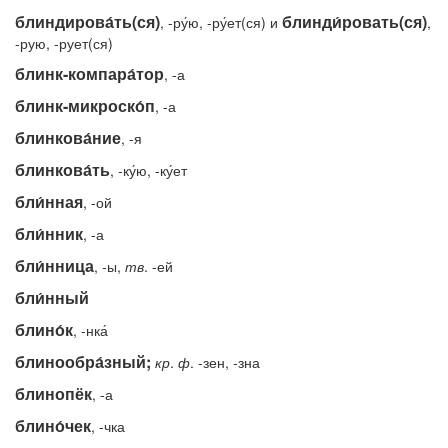
блиндирова́ть(ся)
блинди́ровать(ся)
, -ру́ю, -ру́ет(ся) и
,
-рую, -рует(ся)
блинк-компара́тор
, -а
блинк-микроско́п
, -а
блинкова́ние
, -я
блинкова́ть
, -ку́ю, -ку́ет
бли́нная
, -ой
бли́нник
, -а
бли́нница
, -ы,
тв
. -ей
бли́нный
блино́к
, -нка́
блинообра́зный;
кр
.
ф
. -зен, -зна
блинопёк
, -а
блино́чек
, -чка