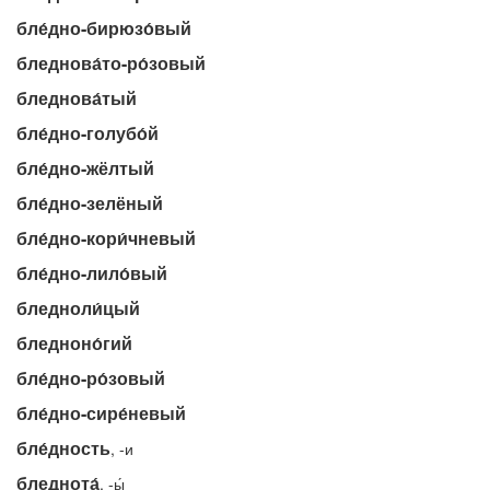
бле́дно-бирюзо́вый
бледнова́то-ро́зовый
бледнова́тый
бле́дно-голубо́й
бле́дно-жёлтый
бле́дно-зелёный
бле́дно-кори́чневый
бле́дно-лило́вый
бледноли́цый
бледноно́гий
бле́дно-ро́зовый
бле́дно-сире́невый
бле́дность
, -и
бледнота́
, -ы́