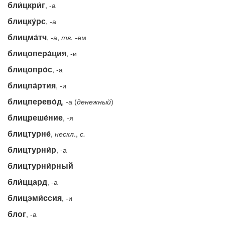
бли́цкри́г
, -а
блицку́рс
, -а
блицма́тч
, -а,
тв.
-ем
блицопера́ция
, -и
блицопро́с
, -а
блицпа́ртия
, -и
блицперево́д
, -а (
денежный
)
блицреше́ние
, -я
блицтурне́
,
нескл
.,
с.
блицтурни́р
, -а
блицтурни́рный
бли́ццард
, -а
блицэми́ссия
, -и
блог
, -а