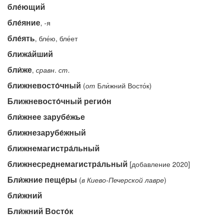
бле́ющий
бле́яние
, -я
бле́ять
, бле́ю, бле́ет
ближа́йший
бли́же
,
сравн
.
ст
.
ближневосто́чный
(
от
Бли́жний Восто́к)
Ближневосто́чный регио́н
бли́жнее зарубе́жье
ближнезарубе́жный
ближнемагистра́льный
ближнесреднемагистра́льный
[добавление 2020]
Бли́жние пеще́ры
(
в
Киево-Печерской
лавре
)
бли́жний
Бли́жний Восто́к