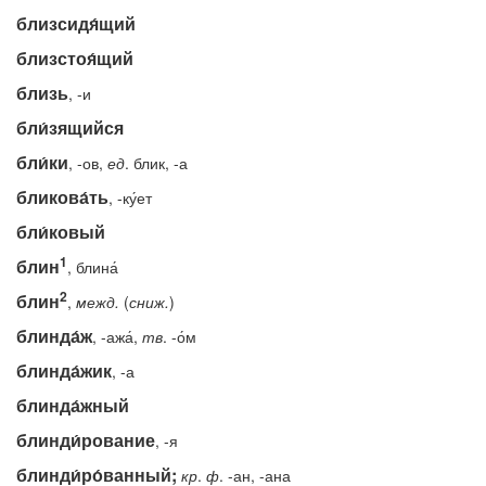
близсидя́щий
близстоя́щий
близь
, -и
бли́зящийся
бли́ки
, -ов,
ед
. блик, -а
бликова́ть
, -ку́ет
бли́ковый
1
блин
, блина́
2
блин
,
межд.
(
сниж.
)
блинда́ж
, -ажа́,
тв
. -о́м
блинда́жик
, -а
блинда́жный
блинди́рование
, -я
блинди́ро́ванный;
кр
.
ф
. -ан, -ана