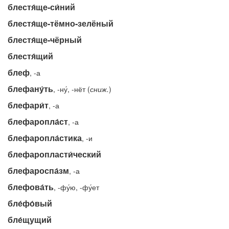
блестя́ще-си́ний
блестя́ще-тёмно-зелёный
блестя́ще-чёрный
блестя́щий
блеф
, -а
блефану́ть
, -ну́, -нёт (
сниж.
)
блефари́т
, -а
блефаропла́ст
, -а
блефаропла́стика
, -и
блефаропласти́ческий
блефароспа́зм
, -а
блефова́ть
, -фу́ю, -фу́ет
бле́фо́вый
бле́щущий