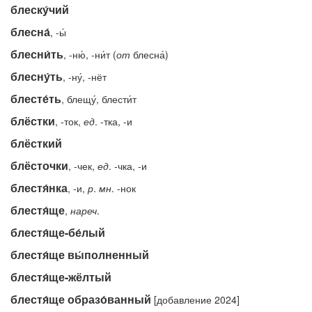
блеску́чий
блесна́
, -ы́
блесни́ть
, -ню́, -ни́т (
от
блесна́)
блесну́ть
, -ну́, -нёт
блесте́ть
, блещу́, блести́т
блёстки
, -ток,
ед
. -тка, -и
блёсткий
блёсточки
, -чек,
ед
. -чка, -и
блестя́нка
, -и,
р
.
мн
. -нок
блестя́ще
,
нареч
.
блестя́ще-бе́лый
блестя́ще вы́полненный
блестя́ще-жёлтый
блестя́ще образо́ванный
[добавление 2024]