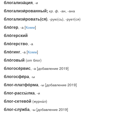
блогализа́ция
, -и
блогализи́рованный;
кр.
ф.
-ан, -ана
блогализи́ровать(ся)
, -рую(сь), -рует(ся)
бло́гер
, -а [
Комм
]
бло́герский
бло́герство
, -а
бло́гинг
, -а [
Комм
]
бло́говый
(
от
блог)
блогосе́рвис
, -а [добавление 2019]
блогосфе́ра
, -ы
блог-платфо́рма
, -ы [добавление 2019]
блог-рассы́лка
, -и
блог-сетево́й
(журна́л)
блог-слу́жба
, -ы [добавление 2019]