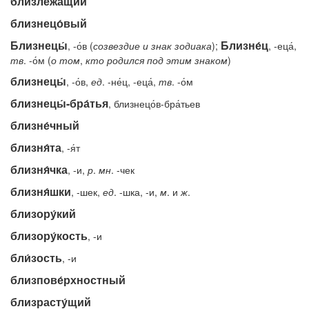
близлежа́щий
близнецо́вый
Близнецы́
Близне́ц
, -о́в (
созвездие
и
знак
зодиака
);
, -еца́,
тв
. -о́м (
о
том
,
кто
родился
под
этим
знаком
)
близнецы́
, -о́в,
ед
. -не́ц, -еца́,
тв
. -о́м
близнецы́-бра́тья
, близнецо́в-бра́тьев
близне́чный
близня́та
, -я́т
близня́чка
, -и,
р
.
мн
. -чек
близня́шки
, -шек,
ед
. -шка, -и,
м
. и
ж
.
близору́кий
близору́кость
, -и
бли́зость
, -и
близпове́рхностный
близрасту́щий