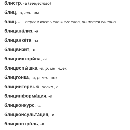
блистр
, -а (
вещество
)
блиц
, -а,
тв
. -ем
блиц…
–
первая
часть
сложных
слов
,
пишется
слитно
блицана́лиз
, -а
блицанке́та
, -ы
блицвизи́т
, -а
блицвиктори́на
, -ы
блицвспы́шка
, -и,
р
.
мн
. -шек
блицго́нка
, -и,
р.
мн.
-нок
блицинтервью́
,
нескл
.,
с
.
блицинформа́ция
, -и
блицко́нкурс
, -а
блицконсульта́ция
, -и
блицконтро́ль
, -я