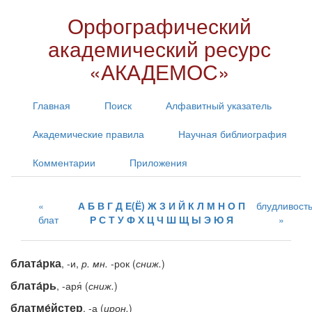
Орфографический
академический ресурс
«АКАДЕМОС»
Главная
Поиск
Алфавитный указатель
Академические правила
Научная библиография
Комментарии
Приложения
А
Б
В
Г
Д
Е(Ё)
Ж
З
И
Й
К
Л
М
Н
О
П
блудливост
блат
Р
С
Т
У
Ф
Х
Ц
Ч
Ш
Щ
Ы
Э
Ю
Я
блата́рка
, -и,
р.
мн.
-рок (
сниж.
)
блата́рь
, -аря́ (
сниж.
)
блатме́йстер
, -а (
ирон.
)