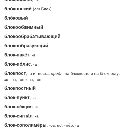
бло́ковский
(
от
Блок)
бло́ковый
блокообжи́мный
блокообраба́тывающий
блокообразу́ющий
блок-паке́т
, -а
блок-по́лис
, -а
блокпо́ст
, -а и -поста́,
предл
. на блокпо́сте и на блокпосту́,
мн
. -ы, -ов и -ы́, -о́в
блокпо́стный
блок-пу́нкт
, -а
блок-се́кция
, -и
блок-сигна́л
, -а
блок-сополиме́ры
, -ов,
ед
. -ме́р, -а