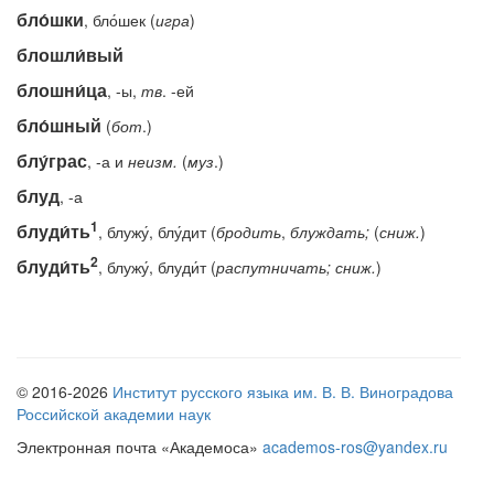
бло́шки
, бло́шек (
игра
)
блошли́вый
блошни́ца
, -ы,
тв
. -ей
бло́шный
(
бот
.)
блу́грас
, -а и
неизм.
(
муз
.)
блуд
, -а
1
блуди́ть
, блужу́, блу́дит (
бродить
,
блуждать;
(
сниж.
)
2
блуди́ть
, блужу́, блуди́т (
распутничать;
сниж.
)
© 2016-2026
Институт русского языка им. В. В. Виноградова
Российской академии наук
Электронная почта «Академоса»
academos-ros@yandex.ru