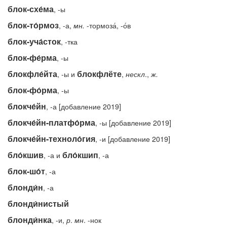
блок-схе́ма
, -ы
блок-то́рмоз
, -а,
мн.
-тормоза́, -о́в
блок-уча́сток
, -тка
блок-фе́рма
, -ы
блокфле́йта
блокфлёте
, -ы и
,
нескл
.,
ж.
блок-фо́рма
, -ы
блокче́йн
, -а [добавление 2019]
блокче́йн-платфо́рма
, -ы [добавление 2019]
блокче́йн-техноло́гия
, -и [добавление 2019]
бло́кшив
бло́кшип
, -а и
, -а
блок-шо́т
, -а
блонди́н
, -а
блонди́нистый
блонди́нка
, -и,
р
.
мн
. -нок