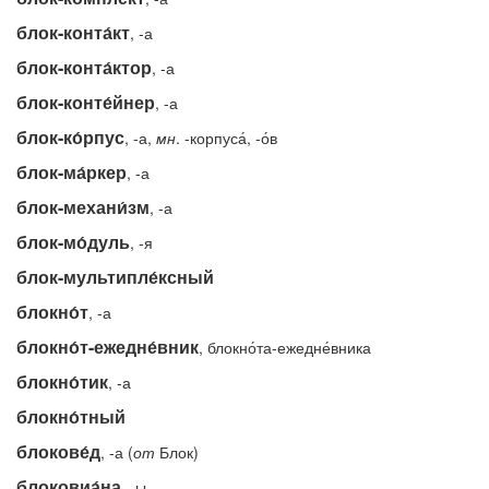
блок-конта́кт
, -а
блок-конта́ктор
, -а
блок-конте́йнер
, -а
блок-ко́рпус
, -а,
мн
. -корпуса́, -о́в
блок-ма́ркер
, -а
блок-механи́зм
, -а
блок-мо́дуль
, -я
блок-мультипле́ксный
блокно́т
, -а
блокно́т-ежедне́вник
, блокно́та-ежедне́вника
блокно́тик
, -а
блокно́тный
блокове́д
, -а (
от
Блок)
блоковиа́на
, -ы