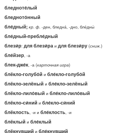
бледноте́лый
бледното́нный
бле́дный;
кр
.
ф
. -ден, бледна́, -дно, бле́дны́
бле́дный-пребле́дный
блези́р
для блези́ра
для блези́ру
:
и
(
сниж.
)
бле́йзер
, -а
блек-дже́к
, -а (
карточная
игра
)
блёкло-голубо́й
бле́кло-голубо́й
и
блёкло-зелёный
бле́кло-зелёный
и
блёкло-лило́вый
бле́кло-лило́вый
и
блёкло-си́ний
бле́кло-си́ний
и
блёклость
бле́клость
, -и и
, -и
блёклый
бле́клый
и
блёкнувший
бле́кнувший
и