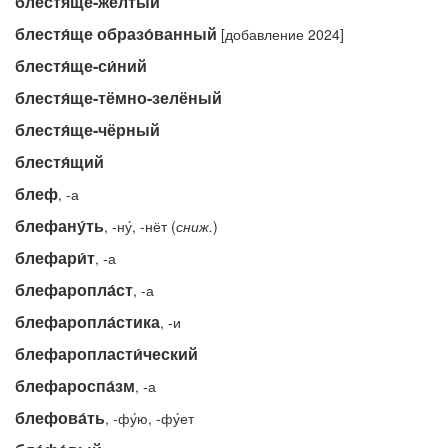
блестя́ще-жёлтый
блестя́ще образо́ванный
[добавление 2024]
блестя́ще-си́ний
блестя́ще-тёмно-зелёный
блестя́ще-чёрный
блестя́щий
блеф
, -а
блефану́ть
, -ну́, -нёт (
сниж.
)
блефари́т
, -а
блефаропла́ст
, -а
блефаропла́стика
, -и
блефаропласти́ческий
блефароспа́зм
, -а
блефова́ть
, -фу́ю, -фу́ет