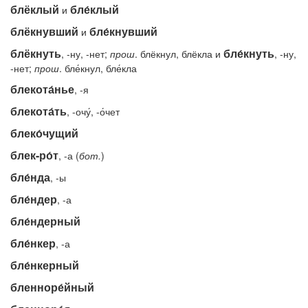
блёклый
бле́клый
и
блёкнувший
бле́кнувший
и
блёкнуть
бле́кнуть
, -ну, -нет;
прош
. блёкнул, блёкла и
, -ну,
-нет;
прош
. бле́кнул, бле́кла
блекота́нье
, -я
блекота́ть
, -очу́, -о́чет
блеко́чущий
блек-ро́т
, -а (
бот.
)
бле́нда
, -ы
бле́ндер
, -а
бле́ндерный
бле́нкер
, -а
бле́нкерный
бленноре́йный