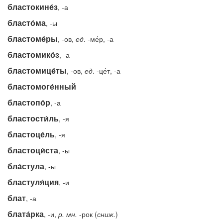
бластокине́з
, -а
бласто́ма
, -ы
бластоме́ры
, -ов,
ед
. -ме́р, -а
бластомико́з
, -а
бластомице́ты
, -ов,
ед
. -це́т, -а
бластомоге́нный
бластопо́р
, -а
бластости́ль
, -я
бластоце́ль
, -я
бластоци́ста
, -ы
бла́стула
, -ы
бластуля́ция
, -и
блат
, -а
блата́рка
, -и,
р.
мн.
-рок (
сниж.
)