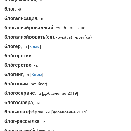
блог
, -а
блогализа́ция
, -и
блогализи́рованный;
кр.
ф.
-ан, -ана
блогализи́ровать(ся)
, -рую(сь), -рует(ся)
бло́гер
, -а [
Комм
]
бло́герский
бло́герство
, -а
бло́гинг
, -а [
Комм
]
бло́говый
(
от
блог)
блогосе́рвис
, -а [добавление 2019]
блогосфе́ра
, -ы
блог-платфо́рма
, -ы [добавление 2019]
блог-рассы́лка
, -и
блог-сетево́й
(журна́л)