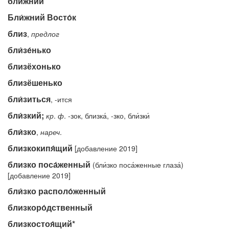
бли́жний
Бли́жний Восто́к
близ
,
предлог
бли́зе́нько
близёхонько
близёшенько
бли́зиться
, -ится
бли́зкий;
кр
.
ф
. -зок, близка́, -зко, бли́зки́
бли́зко
,
нареч
.
близкокипя́щий
[добавление 2019]
близко поса́женный
(бли́зко поса́женные глаза́)
[добавление 2019]
бли́зко располо́женный
близкоро́дственный
близкостоя́щий*