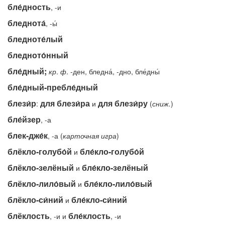
бле́дность
, -и
бледнота́
, -ы́
бледноте́лый
бледното́нный
бле́дный;
кр
.
ф
. -ден, бледна́, -дно, бле́дны́
бле́дный-пребле́дный
блези́р
для блези́ра
для блези́ру
:
и
(
сниж.
)
бле́йзер
, -а
блек-дже́к
, -а (
карточная
игра
)
блёкло-голубо́й
бле́кло-голубо́й
и
блёкло-зелёный
бле́кло-зелёный
и
блёкло-лило́вый
бле́кло-лило́вый
и
блёкло-си́ний
бле́кло-си́ний
и
блёклость
бле́клость
, -и и
, -и