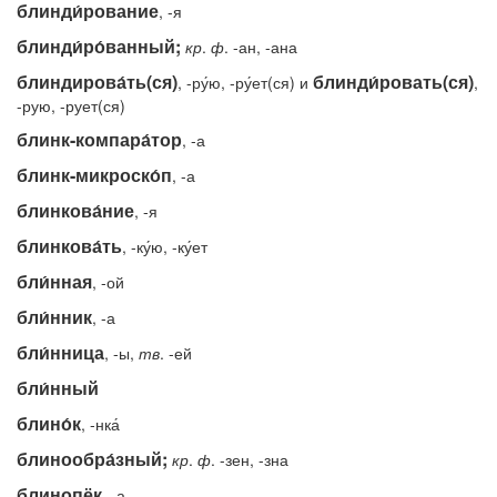
блинди́рование
, -я
блинди́ро́ванный;
кр
.
ф
. -ан, -ана
блиндирова́ть(ся)
блинди́ровать(ся)
, -ру́ю, -ру́ет(ся) и
,
-рую, -рует(ся)
блинк-компара́тор
, -а
блинк-микроско́п
, -а
блинкова́ние
, -я
блинкова́ть
, -ку́ю, -ку́ет
бли́нная
, -ой
бли́нник
, -а
бли́нница
, -ы,
тв
. -ей
бли́нный
блино́к
, -нка́
блинообра́зный;
кр
.
ф
. -зен, -зна
блинопёк
, -а