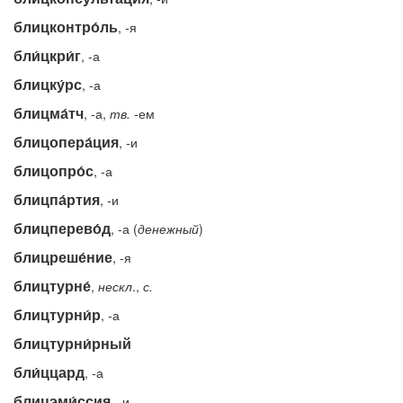
блицконтро́ль
, -я
бли́цкри́г
, -а
блицку́рс
, -а
блицма́тч
, -а,
тв.
-ем
блицопера́ция
, -и
блицопро́с
, -а
блицпа́ртия
, -и
блицперево́д
, -а (
денежный
)
блицреше́ние
, -я
блицтурне́
,
нескл
.,
с.
блицтурни́р
, -а
блицтурни́рный
бли́ццард
, -а
блицэми́ссия
, -и