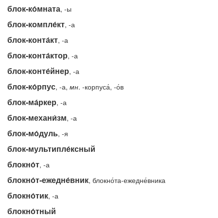
блок-ко́мната
, -ы
блок-компле́кт
, -а
блок-конта́кт
, -а
блок-конта́ктор
, -а
блок-конте́йнер
, -а
блок-ко́рпус
, -а,
мн
. -корпуса́, -о́в
блок-ма́ркер
, -а
блок-механи́зм
, -а
блок-мо́дуль
, -я
блок-мультипле́ксный
блокно́т
, -а
блокно́т-ежедне́вник
, блокно́та-ежедне́вника
блокно́тик
, -а
блокно́тный