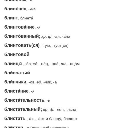
блино́чек
, -чка
блинт
, блинта́
блинтова́ние
, -я
блинто́ванный;
кр
.
ф
. -ан, -ана
блинтова́ть(ся)
, -ту́ю, -ту́ет(ся)
блинтово́й
блинцы́
, -о́в,
ед
. -не́ц, -нца́,
тв
. -нцо́м
бли́нчатый
бли́нчики
, -ов,
ед
. -чик, -а
блиста́ние
, -я
блиста́тельность
, -и
блиста́тельный;
кр
.
ф
. -лен, -льна
блиста́ть
, -а́ю, -а́ет и блещу́, бле́щет
бли́стер
, -а (
тех.
;
вид упаковки
)