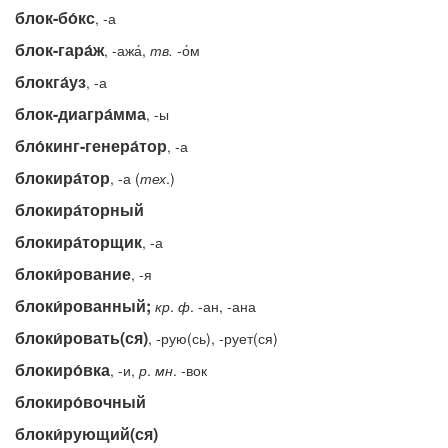
блок-бо́кс
, -а
блок-гара́ж
, -ажа́,
тв.
-о́м
блокга́уз
, -а
блок-диагра́мма
, -ы
бло́кинг-генера́тор
, -а
блокира́тор
, -а (
тех
.)
блокира́торный
блокира́торщик
, -а
блоки́рование
, -я
блоки́рованный;
кр
.
ф
. -ан, -ана
блоки́ровать(ся)
, -рую(сь), -рует(ся)
блокиро́вка
, -и,
р
.
мн
. -вок
блокиро́вочный
блоки́рующий(ся)