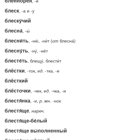
бленноре́я
, -и
блеск
, -а и -у
блеску́чий
блесна́
, -ы́
блесни́ть
, -ню́, -ни́т (
от
блесна́)
блесну́ть
, -ну́, -нёт
блесте́ть
, блещу́, блести́т
блёстки
, -ток,
ед
. -тка, -и
блёсткий
блёсточки
, -чек,
ед
. -чка, -и
блестя́нка
, -и,
р
.
мн
. -нок
блестя́ще
,
нареч
.
блестя́ще-бе́лый
блестя́ще вы́полненный