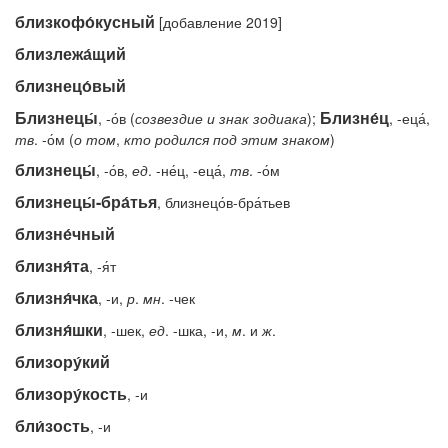
близкофо́кусный
[добавление 2019]
близлежа́щий
близнецо́вый
Близнецы́
Близне́ц
, -о́в (
созвездие
и
знак
зодиака
);
, -еца́,
тв
. -о́м (
о
том
,
кто
родился
под
этим
знаком
)
близнецы́
, -о́в,
ед
. -не́ц, -еца́,
тв
. -о́м
близнецы́-бра́тья
, близнецо́в-бра́тьев
близне́чный
близня́та
, -я́т
близня́чка
, -и,
р
.
мн
. -чек
близня́шки
, -шек,
ед
. -шка, -и,
м
. и
ж
.
близору́кий
близору́кость
, -и
бли́зость
, -и