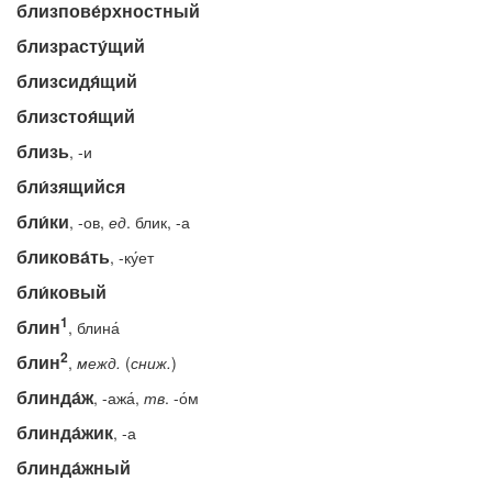
близпове́рхностный
близрасту́щий
близсидя́щий
близстоя́щий
близь
, -и
бли́зящийся
бли́ки
, -ов,
ед
. блик, -а
бликова́ть
, -ку́ет
бли́ковый
1
блин
, блина́
2
блин
,
межд.
(
сниж.
)
блинда́ж
, -ажа́,
тв
. -о́м
блинда́жик
, -а
блинда́жный