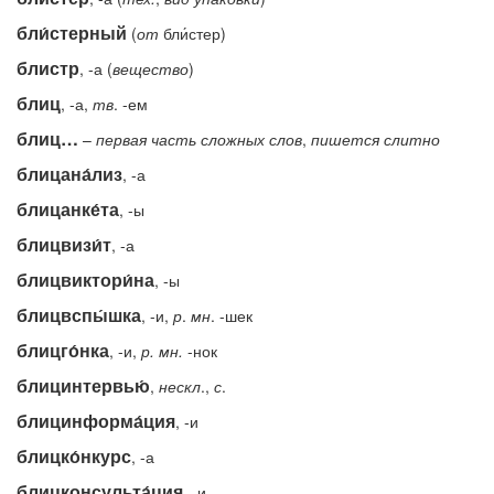
бли́стерный
(
от
бли́стер)
блистр
, -а (
вещество
)
блиц
, -а,
тв
. -ем
блиц…
–
первая
часть
сложных
слов
,
пишется
слитно
блицана́лиз
, -а
блицанке́та
, -ы
блицвизи́т
, -а
блицвиктори́на
, -ы
блицвспы́шка
, -и,
р
.
мн
. -шек
блицго́нка
, -и,
р.
мн.
-нок
блицинтервью́
,
нескл
.,
с
.
блицинформа́ция
, -и
блицко́нкурс
, -а
блицконсульта́ция
, -и