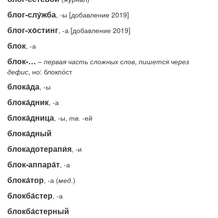
блог-слу́жба
, -ы [добавление 2019]
блог-хо́стинг
, -а [добавление 2019]
блок
, -а
блок-…
–
первая
часть
сложных
слов
,
пишется
через
дефис
, но: блокпо́ст
блока́да
, -ы
блока́дник
, -а
блока́дница
, -ы,
тв
. -ей
блока́дный
блокадотерапи́я
, -и
блок-аппара́т
, -а
блока́тор
, -а (
мед
.)
блокба́стер
, -а
блокба́стерный