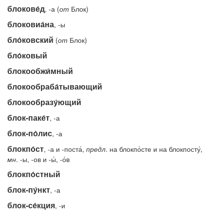
блокове́д
, -а (
от
Блок)
блоковиа́на
, -ы
бло́ковский
(
от
Блок)
бло́ковый
блокообжи́мный
блокообраба́тывающий
блокообразу́ющий
блок-паке́т
, -а
блок-по́лис
, -а
блокпо́ст
, -а и -поста́,
предл
. на блокпо́сте и на блокпосту́,
мн
. -ы, -ов и -ы́, -о́в
блокпо́стный
блок-пу́нкт
, -а
блок-се́кция
, -и