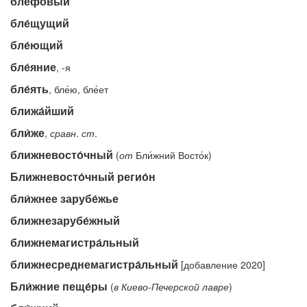
бле́фо́вый
бле́щущий
бле́ющий
бле́яние
, -я
бле́ять
, бле́ю, бле́ет
ближа́йший
бли́же
,
сравн
.
ст
.
ближневосто́чный
(
от
Бли́жний Восто́к)
Ближневосто́чный регио́н
бли́жнее зарубе́жье
ближнезарубе́жный
ближнемагистра́льный
ближнесреднемагистра́льный
[добавление 2020]
Бли́жние пеще́ры
(
в
Киево-Печерской
лавре
)