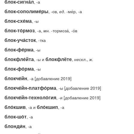
блок-сигна́л
, -а
блок-сополиме́ры
, -ов,
ед
. -ме́р, -а
блок-схе́ма
, -ы
блок-то́рмоз
, -а,
мн.
-тормоза́, -о́в
блок-уча́сток
, -тка
блок-фе́рма
, -ы
блокфле́йта
блокфлёте
, -ы и
,
нескл
.,
ж.
блок-фо́рма
, -ы
блокче́йн
, -а [добавление 2019]
блокче́йн-платфо́рма
, -ы [добавление 2019]
блокче́йн-техноло́гия
, -и [добавление 2019]
бло́кшив
бло́кшип
, -а и
, -а
блок-шо́т
, -а
блонди́н
, -а