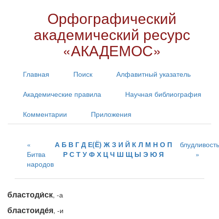
Орфографический
академический ресурс
«АКАДЕМОС»
Главная
Поиск
Алфавитный указатель
Академические правила
Научная библиография
Комментарии
Приложения
А
Б
В
Г
Д
Е(Ё)
Ж
З
И
Й
К
Л
М
Н
О
П
блудливост
Битва
Р
С
Т
У
Ф
Х
Ц
Ч
Ш
Щ
Ы
Э
Ю
Я
народов
бластоди́ск
, -а
бластоиде́я
, -и