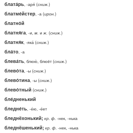
блата́рь
, -аря́ (
сниж.
)
блатме́йстер
, -а (
ирон.
)
блатно́й
блатня́га
, -и,
м.
и
ж.
(
сниж.
)
блатня́к
, -яка́ (
сниж.
)
бла́то
, -а
блева́ть
, блюю́, блюёт (
сниж.
)
блево́та
, -ы (
сниж.
)
блево́тина
, -ы (
сниж.
)
блево́тный
(
сниж.
)
бле́дненький
бледне́ть
, -е́ю, -е́ет
бледнёхонький;
кр
.
ф
. -нек, -нька
бледнёшенький;
кр
.
ф
. -нек, -нька