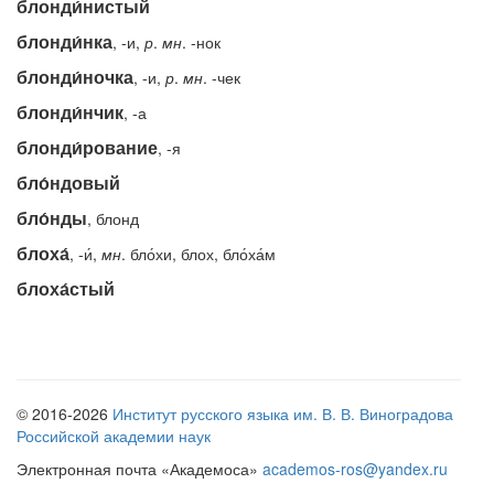
блонди́нистый
блонди́нка
, -и,
р
.
мн
. -нок
блонди́ночка
, -и,
р
.
мн
. -чек
блонди́нчик
, -а
блонди́рование
, -я
бло́ндовый
бло́нды
, блонд
блоха́
, -и́,
мн
. бло́хи, блох, бло́ха́м
блоха́стый
© 2016-2026
Институт русского языка им. В. В. Виноградова
Российской академии наук
Электронная почта «Академоса»
academos-ros@yandex.ru