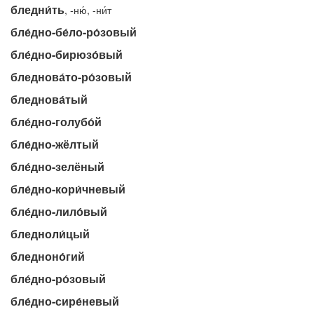
бледни́ть
, -ню́, -ни́т
бле́дно-бе́ло-ро́зовый
бле́дно-бирюзо́вый
бледнова́то-ро́зовый
бледнова́тый
бле́дно-голубо́й
бле́дно-жёлтый
бле́дно-зелёный
бле́дно-кори́чневый
бле́дно-лило́вый
бледноли́цый
бледноно́гий
бле́дно-ро́зовый
бле́дно-сире́невый