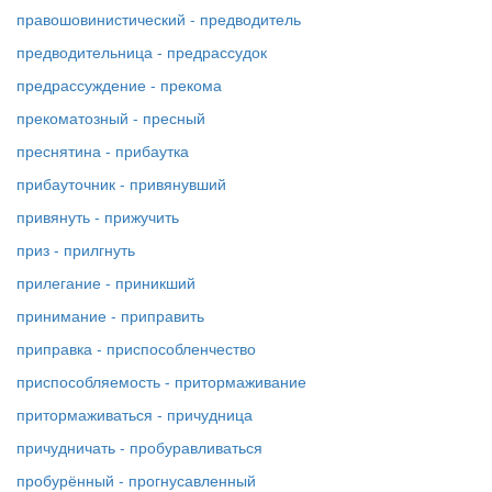
правошовинистический - предводитель
предводительница - предрассудок
предрассуждение - прекома
прекоматозный - пресный
преснятина - прибаутка
прибауточник - привянувший
привянуть - прижучить
приз - прилгнуть
прилегание - приникший
принимание - приправить
приправка - приспособленчество
приспособляемость - притормаживание
притормаживаться - причудница
причудничать - пробуравливаться
пробурённый - прогнусавленный