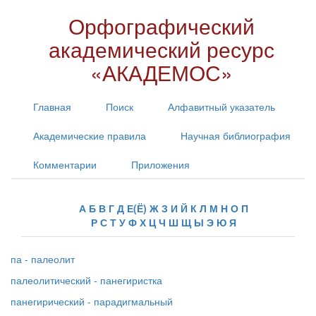
Орфографический
академический ресурс
«АКАДЕМОС»
Главная
Поиск
Алфавитный указатель
Академические правила
Научная библиография
Комментарии
Приложения
А
Б
В
Г
Д
Е(Ё)
Ж
З
И
Й
К
Л
М
Н
О
П
Р
С
Т
У
Ф
Х
Ц
Ч
Ш
Щ
Ы
Э
Ю
Я
па - палеолит
палеолитический - панегиристка
панегирический - парадигмальный