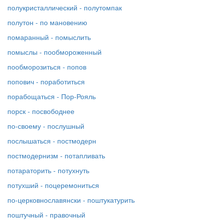
полукристаллический - полутомпак
полутон - по мановению
помаранный - помыслить
помыслы - пообмороженный
пообморозиться - попов
попович - поработиться
порабощаться - Пор-Рояль
порск - посвободнее
по-своему - послушный
послышаться - постмодерн
постмодернизм - потапливать
потараторить - потухнуть
потухший - поцеремониться
по-церковнославянски - поштукатурить
поштучный - правочный