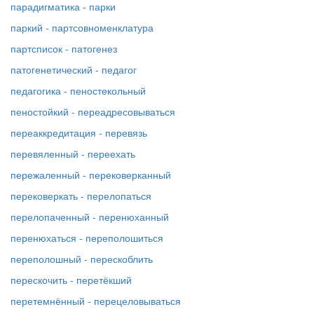
парадигматика - парки
паркий - партсовноменклатура
партсписок - патогенез
патогенетический - педагог
педагогика - пеностекольный
пеностойкий - переадресовываться
переаккредитация - перевязь
перевяленный - переехать
пережаленный - перековерканный
перековеркать - перелопаться
перелопаченный - перенюханный
перенюхаться - переполошиться
переполошный - перескоблить
перескочить - перетёкший
перетемнённый - перецеловываться