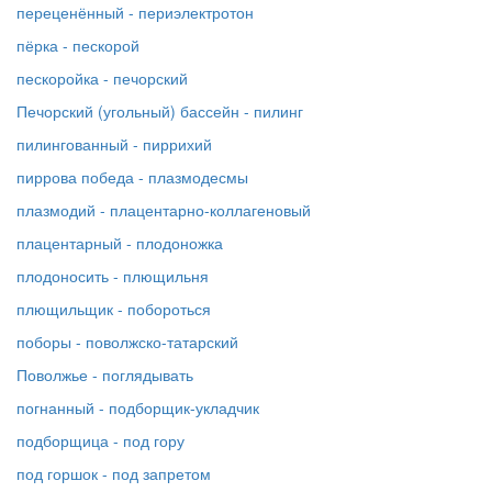
переценённый - периэлектротон
пёрка - пескорой
пескоройка - печорский
Печорский (угольный) бассейн - пилинг
пилингованный - пиррихий
пиррова победа - плазмодесмы
плазмодий - плацентарно-коллагеновый
плацентарный - плодоножка
плодоносить - плющильня
плющильщик - побороться
поборы - поволжско-татарский
Поволжье - поглядывать
погнанный - подборщик-укладчик
подборщица - под гору
под горшок - под запретом