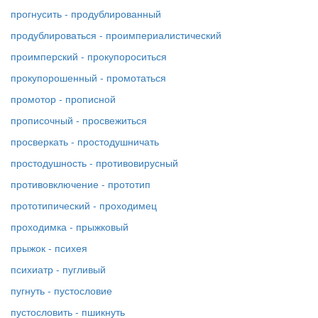
прогнусить - продублированный
продублироваться - проимпериалистический
проимперский - прокупороситься
прокупорошенный - промотаться
промотор - прописной
прописочный - просвежиться
просверкать - простодушничать
простодушность - противовирусный
противовключение - прототип
прототипический - проходимец
проходимка - прыжковый
прыжок - психея
психиатр - пугливый
пугнуть - пустословие
пустословить - пшикнуть