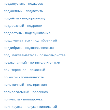
подзапустить - подкосок
подкостный - подметить
подмётка - по-дорожному
подорожный - подрасти
подрастить - подслушивание
подслушиваться - подтибренный
подтибрить - подшпаклеваться
подшпаклёвываться - позаковыристее
позакопанный - по-интеллигентски
поинтереснее - покосный
по косой - полемичность
полемичный - полиритмия
полировальный - поллиноз
пол-листа - полпирожка
полпируэта - полукриминальный